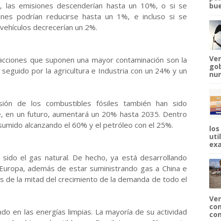
es, las emisiones descenderían hasta un 10%, o si se
bue
ones podrían reducirse hasta un 1%, e incluso si se
 vehículos decrecerían un 2%.
Ven
s acciones que suponen una mayor contaminación son la
gob
, seguido por la agricultura e Industria con un 24% y un
num
sión de los combustibles fósiles también han sido
, en un futuro, aumentará un 20% hasta 2035. Dentro
nsumido alcanzando el 60% y el petróleo con el 25%.
los
uti
exa
a sido el gas natural. De hecho, ya está desarrollando
Europa, además de estar suministrando gas a China e
s de la mitad del crecimiento de la demanda de todo el
Ven
com
ndo en las energías limpias. La mayoría de su actividad
com