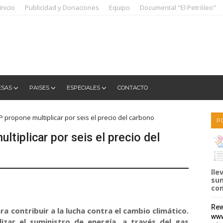
Inicio
Publicidad y Donaciones
Equipo
Documental "El Petróleo"
ESAS
PAISES
ESPECIALES
CONTACTO
P propone multiplicar por seis el precio del carbono
P
ltiplicar por seis el precio del
lle
sum
com
Rew
a contribuir a la lucha contra el cambio climático.
www
izar el suministro de energía, a través del gas