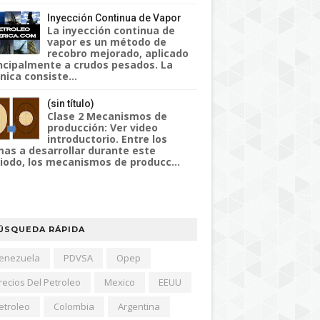
Inyección Continua de Vapor
La inyección continua de
vapor es un método de
recobro mejorado, aplicado
ncipalmente a crudos pesados. La
nica consiste...
(sin título)
Clase 2 Mecanismos de
producción: Ver video
introductorio. Entre los
as a desarrollar durante este
iodo, los mecanismos de producc...
ÚSQUEDA RÁPIDA
enezuela
PDVSA
Opep
recios Del Petroleo
Mexico
EEUU
etroleo
Colombia
Argentina