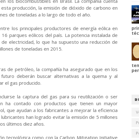
 en los biocombustibles en Brasil. La compañía cuenta
a esta producción, la emisión de dióxido de carbono en
ones de toneladas a lo largo de todo el año.
ntre los principales productores de energía eólica en
pri
téc
16 parques eólicos del país. La potencia instalada de
 de electricidad, lo que ha supuesto una reducción de
illones de toneladas en 2015.
tem
oras de petróleo, la compañía ha asegurado que en los
per
futuro deberán buscar alternativas a la quema y al
r el gas producido.
ncluirse la captura del gas para su reutilización o ser
B
ién ha contado con productos que tienen un mayor
l, que ayudan a los fabricantes a mejorar la eficiencia
V
lubricantes han logrado evitar la emisión de 5 millones
P
os últimos diez años.
P
n tecnológica como con la Carbon Mitigation Initiative