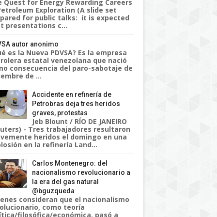
 Quest for Energy Rewarding Careers
Petroleum Exploration (A slide set
pared for public talks: it is expected
t presentations c...
SA autor anonimo
é es la Nueva PDVSA? Es la empresa
rolera estatal venezolana que nació
o consecuencia del paro-sabotaje de
iembre de ...
Accidente en refinería de
Petrobras deja tres heridos
graves, protestas
Jeb Blount / RÍO DE JANEIRO
uters) - Tres trabajadores resultaron
vemente heridos el domingo en una
losión en la refinería Land...
Carlos Montenegro: del
nacionalismo revolucionario a
la era del gas natural
@bguzqueda
enes consideran que el nacionalismo
olucionario, como teoría
ítica/filosófica/económica, pasó a