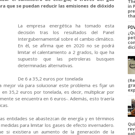
The
ara que se puedan reducir las emisiones de dióxido
in 
pre
tha
La empresa energética ha tomado esta
PDV
decisión tras los resultados del Panel
¿Qu
pet
Intergubernamental sobre el cambio climático.
com
En él, se afirma que en 2020 no se podrá
dic
limitar el calentamiento a 2 grados, lo que ha
supuesto que las petroleras busquen
determinadas alternativas.
De 6 a 35,2 euros por tonelada
(Re
a mejor vía para solucionar este problema es fijar un
gra
exp
en 35,2 euros por tonelada, es decir, multiplicar por
ualmente se encuentra en 6 euros-. Además, esto traería
cas.
e las entidades se abastezcan de energía y en términos
Qui
medidas para limitar los gases de efecto invernadero.
rev
ue si existiera un aumento de la generación de la
pol