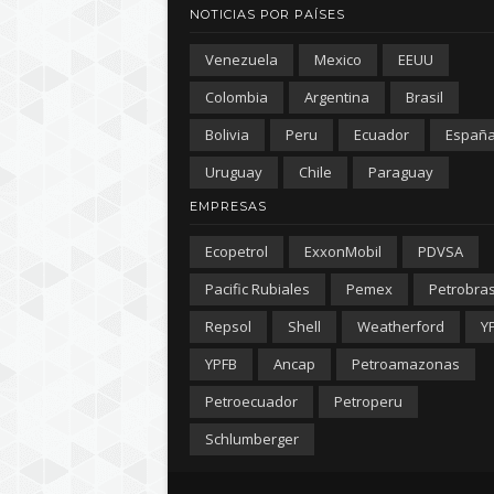
NOTICIAS POR PAÍSES
Venezuela
Mexico
EEUU
Colombia
Argentina
Brasil
Bolivia
Peru
Ecuador
Españ
Uruguay
Chile
Paraguay
EMPRESAS
Ecopetrol
ExxonMobil
PDVSA
Pacific Rubiales
Pemex
Petrobra
Repsol
Shell
Weatherford
Y
YPFB
Ancap
Petroamazonas
Petroecuador
Petroperu
Schlumberger