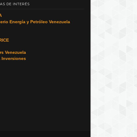
AS DE INTERÉS
A
terio Energía y Petróleo Venezuela
RICE
o
rs Venezuela
a Inversiones