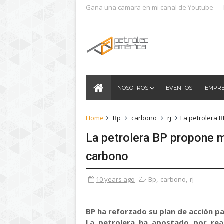
Gana una camara en mi canal de Youtube
NOSOTROS
EVENTOS
EMPR
Home
Bp
carbono
rj
La petrolera B
La petrolera BP propone mu
carbono
10 years ago
Bp
,
carbono
,
rj
BP ha reforzado su plan de acción par
La petrolera ha apostado por real