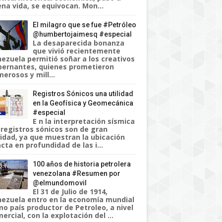
na vida, se equivocan. Mon...
El milagro que se fue #Petróleo
@humbertojaimesq #especial
La desaparecida bonanza
que vivió recientemente
ezuela permitió soñar a los creativos
ernantes, quienes prometieron
erosos y mill...
Registros Sónicos una utilidad
en la Geofísica y Geomecánica
#especial
E n la interpretación sísmica
 registros sónicos son de gran
lidad, ya que muestran la ubicación
cta en profundidad de las i...
100 años de historia petrolera
venezolana #Resumen por
@elmundomovil
El 31 de Julio de 1914,
ezuela entro en la economía mundial
o país productor de Petroleo, a nivel
ercial, con la explotación del ...