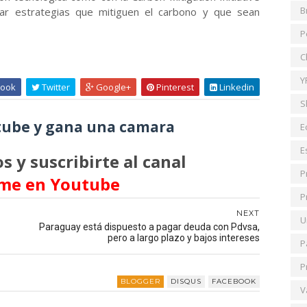
B
ar estrategias que mitiguen el carbono y que sean
P
C
Y
ook
Twitter
Google+
Pinterest
Linkedin
S
ube y gana una camara
E
E
s y suscribirte al canal
P
me en Youtube
P
NEXT
U
Paraguay está dispuesto a pagar deuda con Pdvsa,
pero a largo plazo y bajos intereses
P
P
BLOGGER
DISQUS
FACEBOOK
V