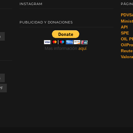
INSTAGRAM
PÁGIN
PDVS
Minis
PUBLICIDAD Y DONACIONES
API
SPE
a
OIL P
OilPr
Mas información
aquí
.
Reute
Valor
s
PF