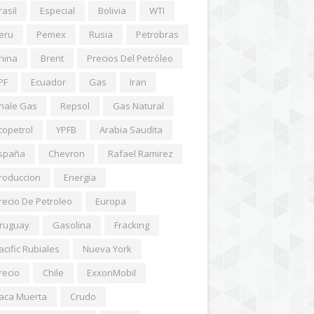
rasil
Especial
Bolivia
WTI
eru
Pemex
Rusia
Petrobras
hina
Brent
Precios Del Petróleo
PF
Ecuador
Gas
Iran
hale Gas
Repsol
Gas Natural
copetrol
YPFB
Arabia Saudita
spaña
Chevron
Rafael Ramirez
roduccion
Energia
recio De Petroleo
Europa
ruguay
Gasolina
Fracking
acific Rubiales
Nueva York
recio
Chile
ExxonMobil
aca Muerta
Crudo