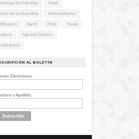
eservas De Petroleo
Shell
recio De La Gasolina
Hidrocarburos
efinacion
Barril
Perú
Texas
aduro
Faja Del Orinoco
rudo Brent
USCRIPCIÓN AL BOLETÍN
rreo Electrónico
mbre y Apellido: