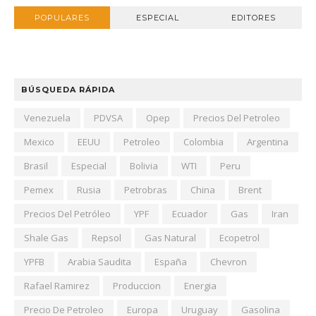
POPULARES
ESPECIAL
EDITORES
BÚSQUEDA RÁPIDA
Venezuela
PDVSA
Opep
Precios Del Petroleo
Mexico
EEUU
Petroleo
Colombia
Argentina
Brasil
Especial
Bolivia
WTI
Peru
Pemex
Rusia
Petrobras
China
Brent
Precios Del Petróleo
YPF
Ecuador
Gas
Iran
Shale Gas
Repsol
Gas Natural
Ecopetrol
YPFB
Arabia Saudita
España
Chevron
Rafael Ramirez
Produccion
Energia
Precio De Petroleo
Europa
Uruguay
Gasolina