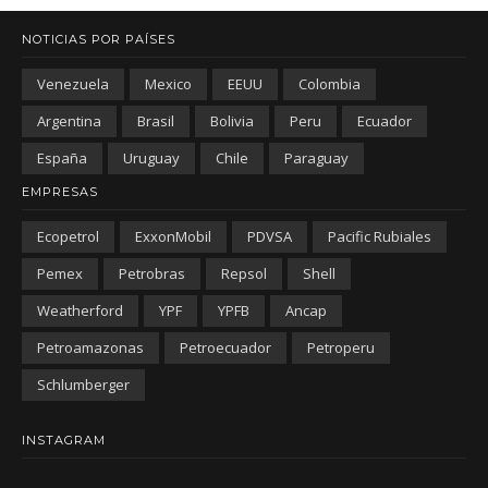
NOTICIAS POR PAÍSES
Venezuela
Mexico
EEUU
Colombia
Argentina
Brasil
Bolivia
Peru
Ecuador
España
Uruguay
Chile
Paraguay
EMPRESAS
Ecopetrol
ExxonMobil
PDVSA
Pacific Rubiales
Pemex
Petrobras
Repsol
Shell
Weatherford
YPF
YPFB
Ancap
Petroamazonas
Petroecuador
Petroperu
Schlumberger
INSTAGRAM