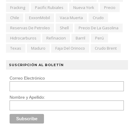
Fracking
Pacific Rubiales
Nueva York
Precio
Chile
ExxonMobil
Vaca Muerta
Crudo
Reservas De Petroleo
Shell
Precio De La Gasolina
Hidrocarburos
Refinacion
Barril
Perú
Texas
Maduro
Faja Del Orinoco
Crudo Brent
SUSCRIPCIÓN AL BOLETÍN
Correo Electrónico
Nombre y Apellido: