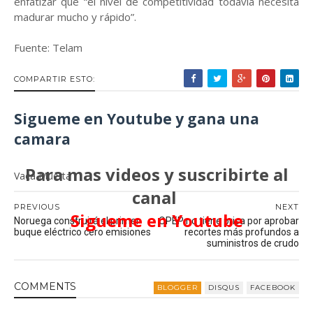
enfatizar que “el nivel de competitividad todavía necesita
madurar mucho y rápido”.
Fuente: Telam
COMPARTIR ESTO:
Sigueme en Youtube y gana una
camara
Para mas videos y suscribirte al
Vaca Muerta
canal
PREVIOUS
NEXT
Sigueme en Youtube
Noruega construirá el primer
OPEP no tiene prisa por aprobar
buque eléctrico cero emisiones
recortes más profundos a
suministros de crudo
COMMENT
S
BLOGGER
DISQUS
FACEBOOK