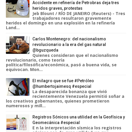
Accidente en refinería de Petrobras deja tres
heridos graves, protestas
Jeb Blount / RÍO DE JANEIRO (Reuters) - Tres
trabajadores resultaron gravemente
heridos el domingo en una explosión en la refinería
Land...
Carlos Montenegro: del nacionalismo
revolucionario a la era del gas natural
@bguzqueda
Quienes consideran que el nacionalismo
revolucionario, como teoría
política/filosófica/económica, pasó a buena vida, se
equivocan. Mon...
El milagro que se fue #Petróleo
@humbertojaimesq #especial
La desaparecida bonanza que vivió
recientemente Venezuela permitió soñar a
los creativos gobernantes, quienes prometieron
numerosos y mill...
Registros Sónicos una utilidad en la Geofísica y
Geomecánica #especial
E n la interpretación sísmica los registros