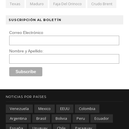
Texas
Maduro
Faja Del Orinoco
Crudo Brent
SUSCRIPCIÓN AL BOLETÍN
Correo Electrónico
Nombre y Apellido:
NOTICIAS POR PAÍSES
Venezuela
Mexico
EEUU
Colombia
Argentina
Brasil
Bolivia
Peru
Ecuador
España
Uruguay
Chile
Paraguay