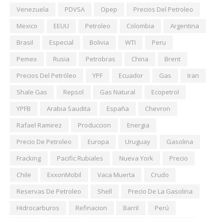
Venezuela
PDVSA
Opep
Precios Del Petroleo
Mexico
EEUU
Petroleo
Colombia
Argentina
Brasil
Especial
Bolivia
WTI
Peru
Pemex
Rusia
Petrobras
China
Brent
Precios Del Petróleo
YPF
Ecuador
Gas
Iran
Shale Gas
Repsol
Gas Natural
Ecopetrol
YPFB
Arabia Saudita
España
Chevron
Rafael Ramirez
Produccion
Energia
Precio De Petroleo
Europa
Uruguay
Gasolina
Fracking
Pacific Rubiales
Nueva York
Precio
Chile
ExxonMobil
Vaca Muerta
Crudo
Reservas De Petroleo
Shell
Precio De La Gasolina
Hidrocarburos
Refinacion
Barril
Perú