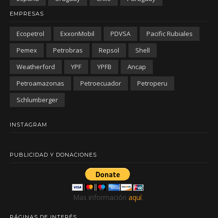
EMPRESAS
Ecopetrol
ExxonMobil
PDVSA
Pacific Rubiales
Pemex
Petrobras
Repsol
Shell
Weatherford
YPF
YPFB
Ancap
Petroamazonas
Petroecuador
Petroperu
Schlumberger
INSTAGRAM
PUBLICIDAD Y DONACIONES
Mas información
aquí
.
PÁGINAS DE INTERÉS