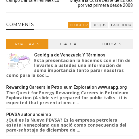
campo Cantarell en México
Maya a la Costa Oeste de EE.UU.
por vez primera desde 2008
COMMENT
S
BLOGGER
DISQUS
FACEBOOK
POPULARES
ESPECIAL
EDITORES
Geológia de Venezuela Y Términos
Esta presentación la hacemos con el fin de
llevarles a ustedes una información de
suma importancia tanto parar nosotros
como para la soci...
Rewarding Careers in Petroleum Exploration www.aapg.org
The Quest for Energy Rewarding Careers in Petroleum
Exploration (A slide set prepared for public talks: it is
expected that presentations c...
PDVSA autor anonimo
¿Qué es la Nueva PDVSA? Es la empresa petrolera
estatal venezolana que nació como consecuencia del
paro-sabotaje de diciembre de ...