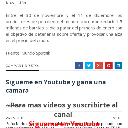
Kazajistán.
Entre el 30 de noviembre y el 11 de diciembre los
productores de petróleo del mundo acordaron reducir 1,5
millones de barriles al día a partir del primero de enero con
el objetivo de detener la sobre oferta y provocar una alza
en el precio del crudo.
Fuente: Mundo Sputnik
COMPARTIR ESTO:
Sigueme en Youtube y gana una
camara
Para mas videos y suscribirte al
Venezuela
canal
PREVIOUS
NEXT
Sigueme en Youtube
Peña Nieto anuncia el cierre del
Pemex vende crudo pesado tipo