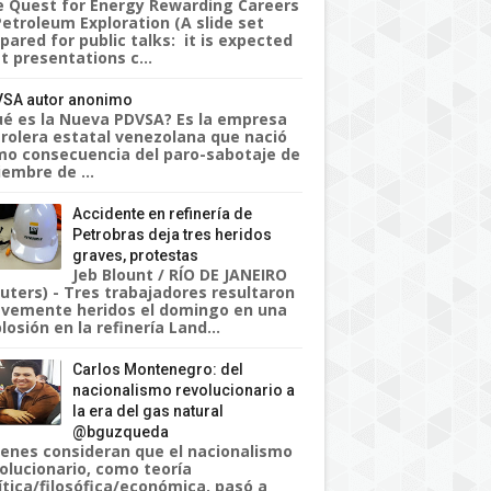
 Quest for Energy Rewarding Careers
Petroleum Exploration (A slide set
pared for public talks: it is expected
t presentations c...
SA autor anonimo
é es la Nueva PDVSA? Es la empresa
rolera estatal venezolana que nació
o consecuencia del paro-sabotaje de
iembre de ...
Accidente en refinería de
Petrobras deja tres heridos
graves, protestas
Jeb Blount / RÍO DE JANEIRO
uters) - Tres trabajadores resultaron
vemente heridos el domingo en una
losión en la refinería Land...
Carlos Montenegro: del
nacionalismo revolucionario a
la era del gas natural
@bguzqueda
enes consideran que el nacionalismo
olucionario, como teoría
ítica/filosófica/económica, pasó a