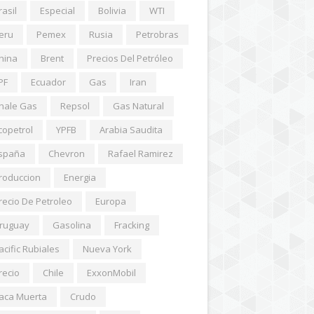
rasil
Especial
Bolivia
WTI
eru
Pemex
Rusia
Petrobras
hina
Brent
Precios Del Petróleo
PF
Ecuador
Gas
Iran
hale Gas
Repsol
Gas Natural
copetrol
YPFB
Arabia Saudita
spaña
Chevron
Rafael Ramirez
roduccion
Energia
recio De Petroleo
Europa
ruguay
Gasolina
Fracking
acific Rubiales
Nueva York
recio
Chile
ExxonMobil
aca Muerta
Crudo