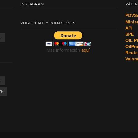
INSTAGRAM
PÁGIN
PDVS
Minis
PUBLICIDAD Y DONACIONES
API
SPE
a
OIL P
OilPr
Mas información
aquí
.
Reute
Valor
s
PF