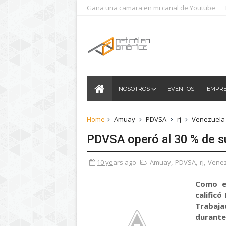
Gana una camara en mi canal de Youtube
NOSOTROS
EVENTOS
EMPR
Home
Amuay
PDVSA
rj
Venezuela
PDVSA operó al 30 % de s
10 years ago
Amuay
,
PDVSA
,
rj
,
Vene
Como el 
calificó
Trabaj
durante