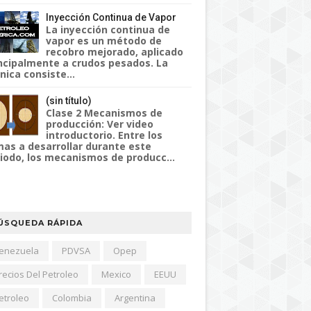
Inyección Continua de Vapor
La inyección continua de
vapor es un método de
recobro mejorado, aplicado
ncipalmente a crudos pesados. La
nica consiste...
(sin título)
Clase 2 Mecanismos de
producción: Ver video
introductorio. Entre los
as a desarrollar durante este
iodo, los mecanismos de producc...
ÚSQUEDA RÁPIDA
enezuela
PDVSA
Opep
recios Del Petroleo
Mexico
EEUU
etroleo
Colombia
Argentina