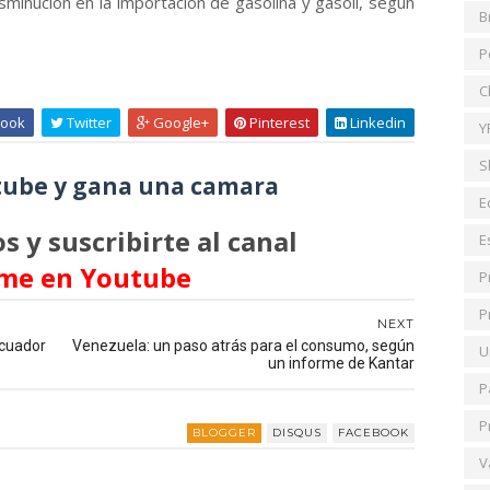
sminución en la importación de gasolina y gasoil, según
B
P
C
ook
Twitter
Google+
Pinterest
Linkedin
Y
S
ube y gana una camara
E
s y suscribirte al canal
E
me en Youtube
P
P
NEXT
Ecuador
Venezuela: un paso atrás para el consumo, según
U
un informe de Kantar
P
P
BLOGGER
DISQUS
FACEBOOK
V