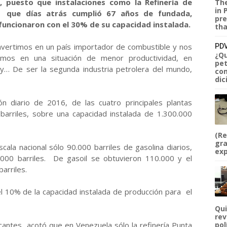
, puesto que instalaciones como la Refinería de
The
in 
 que días atrás cumplió 67 años de fundada,
pre
funcionaron con el 30% de su capacidad instalada.
tha
vertimos en un país importador de combustible y nos
PDV
¿Qu
amos en una situación de menor productividad, en
pet
y… De ser la segunda industria petrolera del mundo,
com
dic
n diario de 2016, de las cuatro principales plantas
barriles, sobre una capacidad instalada de 1.300.000
(Re
gra
cala nacional sólo 90.000 barriles de gasolina diarios,
exp
000 barriles. De gasoil se obtuvieron 110.000 y el
arriles.
l 10% de la capacidad instalada de producción para el
Qui
rev
cantes, acotó que en Venezuela sólo la refinería Punta
pol