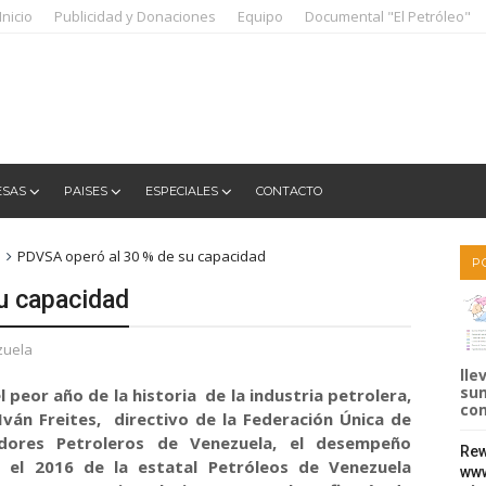
Inicio
Publicidad y Donaciones
Equipo
Documental "El Petróleo"
ESAS
PAISES
ESPECIALES
CONTACTO
PDVSA operó al 30 % de su capacidad
P
u capacidad
zuela
lle
sum
peor año de la historia de la industria petrolera,
com
 Iván Freites, directivo de la Federación Única de
adores Petroleros de Venezuela, el desempeño
Rew
 el 2016 de la estatal Petróleos de Venezuela
www