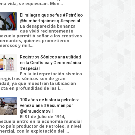
na vida, se equivocan. Mon...
El milagro que se fue #Petróleo
@humbertojaimesq #especial
La desaparecida bonanza
que vivió recientemente
ezuela permitió soñar a los creativos
ernantes, quienes prometieron
erosos y mill...
Registros Sónicos una utilidad
en la Geofísica y Geomecánica
#especial
E n la interpretación sísmica
 registros sónicos son de gran
lidad, ya que muestran la ubicación
cta en profundidad de las i...
100 años de historia petrolera
venezolana #Resumen por
@elmundomovil
El 31 de Julio de 1914,
ezuela entro en la economía mundial
o país productor de Petroleo, a nivel
ercial, con la explotación del ...