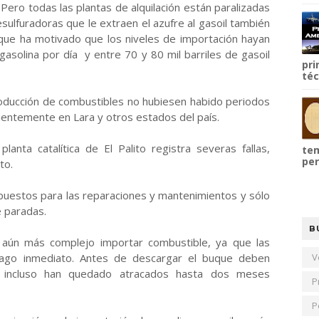
ero todas las plantas de alquilación están paralizadas
ulfuradoras que le extraen el azufre al gasoil también
 que ha motivado que los niveles de importación hayan
gasolina por día y entre 70 y 80 mil barriles de gasoil
pri
téc
roducción de combustibles no hubiesen habido periodos
entemente en Lara y otros estados del país.
anta catalítica de El Palito registra severas fallas,
tem
per
to.
puestos para las reparaciones y mantenimientos y sólo
e paradas.
B
aún más complejo importar combustible, ya que las
ago inmediato. Antes de descargar el buque deben
V
que incluso han quedado atracados hasta dos meses
P
P