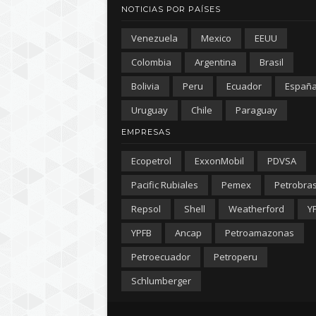
NOTICIAS POR PAÍSES
Venezuela
Mexico
EEUU
Colombia
Argentina
Brasil
Bolivia
Peru
Ecuador
Españ
Uruguay
Chile
Paraguay
EMPRESAS
Ecopetrol
ExxonMobil
PDVSA
Pacific Rubiales
Pemex
Petrobra
Repsol
Shell
Weatherford
Y
YPFB
Ancap
Petroamazonas
Petroecuador
Petroperu
Schlumberger