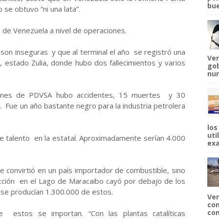
bue
se obtuvo “ni una lata”.
s de Venezuela a nivel de operaciones.
son inseguras y que al terminal el año se registró una
Ven
, estado Zulia, donde hubo dos fallecimientos y varios
gob
num
iones de PDVSA hubo accidentes, 15 muertes y 30
. Fue un año bastante negro para la industria petrolera
los
uti
de talento en la estatal. Aproximadamente serían 4.000
exa
 convirtió en un país importador de combustible, sino
ucción en el Lago de Maracaibo cayó por debajo de los
 se producían 1.300.000 de estos.
Ven
com
com
e estos se importan. “Con las plantas catalíticas