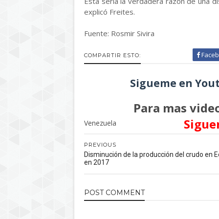
Esta sería la verdadera razón de una di
explicó Freites.
Fuente: Rosmir Sivira
Faceb
COMPARTIR ESTO:
Sigueme en Yout
Para mas video
Sigue
Venezuela
PREVIOUS
Disminución de la producción del crudo en 
en 2017
POST
COMMENT