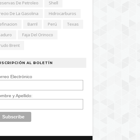
eservas De Petroleo
Shell
recio De La Gasolina
Hidrocarburos
efinacion
Barril
Perú
Texas
aduro
Faja Del Orinoco
rudo Brent
USCRIPCIÓN AL BOLETÍN
rreo Electrónico
mbre y Apellido: