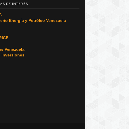
AS DE INTERÉS
A
terio Energía y Petróleo Venezuela
RICE
o
rs Venezuela
a Inversiones