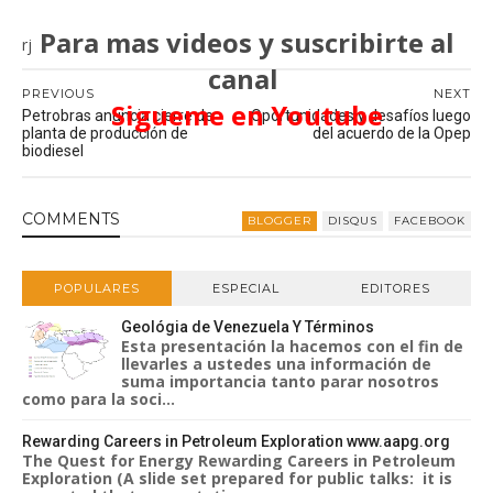
Para mas videos y suscribirte al
rj
canal
PREVIOUS
NEXT
Sigueme en Youtube
Petrobras anuncia cierre de
Oportunidades y desafíos luego
planta de producción de
del acuerdo de la Opep
biodiesel
COMMENT
S
BLOGGER
DISQUS
FACEBOOK
POPULARES
ESPECIAL
EDITORES
Geológia de Venezuela Y Términos
Esta presentación la hacemos con el fin de
llevarles a ustedes una información de
suma importancia tanto parar nosotros
como para la soci...
Rewarding Careers in Petroleum Exploration www.aapg.org
The Quest for Energy Rewarding Careers in Petroleum
Exploration (A slide set prepared for public talks: it is