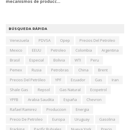
mecanismos de producc...
BÚSQUEDA RÁPIDA
Venezuela
PDVSA
Opep
Precios Del Petroleo
Mexico
EEUU
Petroleo
Colombia
Argentina
Brasil
Especial
Bolivia
WTI
Peru
Pemex
Rusia
Petrobras
China
Brent
Precios Del Petróleo
YPF
Ecuador
Gas
Iran
Shale Gas
Repsol
Gas Natural
Ecopetrol
YPFB
Arabia Saudita
España
Chevron
Rafael Ramirez
Produccion
Energia
Precio De Petroleo
Europa
Uruguay
Gasolina
Fracking
Pacific Rubiales
Nueva York
Precio