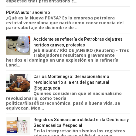
expected that presentations c...
PDVSA autor anonimo
¿Qué es la Nueva PDVSA? Es la empresa petrolera
estatal venezolana que nació como consecuencia del
paro-sabotaje de diciembre de ...
Accidente en refinería de Petrobras deja tres
heridos graves, protestas
Jeb Blount / RÍO DE JANEIRO (Reuters) - Tres
trabajadores resultaron gravemente
heridos el domingo en una explosión en la refinería
Land...
Carlos Montenegro: del nacionalismo
revolucionario a la era del gas natural
@bguzqueda
Quienes consideran que el nacionalismo
revolucionario, como teoría
política/filosófica/económica, pasó a buena vida, se
equivocan. Mon...
Registros Sónicos una utilidad en la Geofísica y
Geomecánica #especial
E n la interpretación sísmica los registros
sónicos son de gran utilidad, ya que