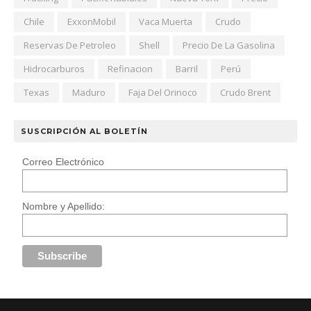
Chile
ExxonMobil
Vaca Muerta
Crudo
Reservas De Petroleo
Shell
Precio De La Gasolina
Hidrocarburos
Refinacion
Barril
Perú
Texas
Maduro
Faja Del Orinoco
Crudo Brent
SUSCRIPCIÓN AL BOLETÍN
Correo Electrónico
Nombre y Apellido: