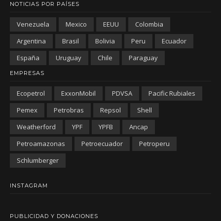
NOTICIAS POR PAÍSES
Venezuela
Mexico
EEUU
Colombia
Argentina
Brasil
Bolivia
Peru
Ecuador
España
Uruguay
Chile
Paraguay
EMPRESAS
Ecopetrol
ExxonMobil
PDVSA
Pacific Rubiales
Pemex
Petrobras
Repsol
Shell
Weatherford
YPF
YPFB
Ancap
Petroamazonas
Petroecuador
Petroperu
Schlumberger
INSTAGRAM
PUBLICIDAD Y DONACIONES