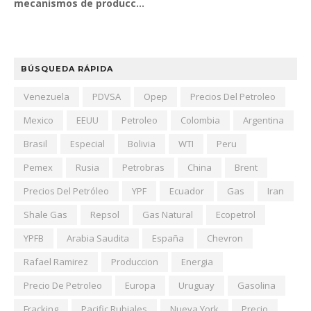
mecanismos de producc...
BÚSQUEDA RÁPIDA
Venezuela
PDVSA
Opep
Precios Del Petroleo
Mexico
EEUU
Petroleo
Colombia
Argentina
Brasil
Especial
Bolivia
WTI
Peru
Pemex
Rusia
Petrobras
China
Brent
Precios Del Petróleo
YPF
Ecuador
Gas
Iran
Shale Gas
Repsol
Gas Natural
Ecopetrol
YPFB
Arabia Saudita
España
Chevron
Rafael Ramirez
Produccion
Energia
Precio De Petroleo
Europa
Uruguay
Gasolina
Fracking
Pacific Rubiales
Nueva York
Precio