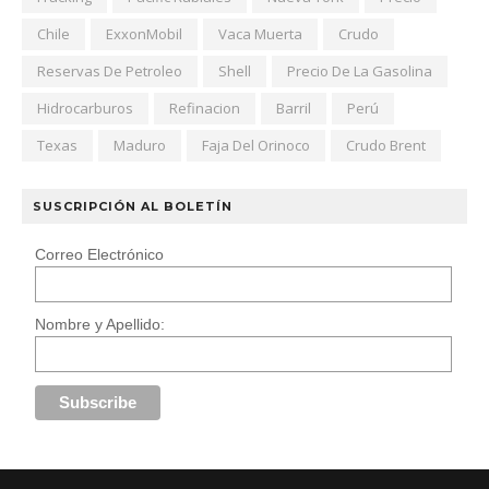
Chile
ExxonMobil
Vaca Muerta
Crudo
Reservas De Petroleo
Shell
Precio De La Gasolina
Hidrocarburos
Refinacion
Barril
Perú
Texas
Maduro
Faja Del Orinoco
Crudo Brent
SUSCRIPCIÓN AL BOLETÍN
Correo Electrónico
Nombre y Apellido: