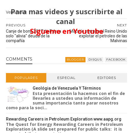
Para mas videos y suscribirte al
Venezuela
canal
PREVIOUS
NEXT
Sigueme en Youtube
Canje de bono 2017 de Pdvsa
Macri le permite al Reino Unido
solo "alivia" deuda de la
explotar el petroleo de las
compañía
Malvinas
COMMENT
S
BLOGGER
DISQUS
FACEBOOK
POPULARES
ESPECIAL
EDITORES
Geológia de Venezuela Y Términos
Esta presentación la hacemos con el fin de
llevarles a ustedes una información de
suma importancia tanto parar nosotros
como para la soci...
Rewarding Careers in Petroleum Exploration www.aapg.org
The Quest for Energy Rewarding Careers in Petroleum
Exploration (A slide set prepared for public talks: it is