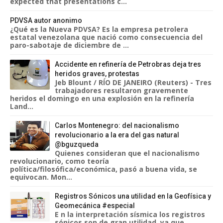
expected that presentations c...
PDVSA autor anonimo
¿Qué es la Nueva PDVSA? Es la empresa petrolera
estatal venezolana que nació como consecuencia del
paro-sabotaje de diciembre de ...
Accidente en refinería de Petrobras deja tres
heridos graves, protestas
Jeb Blount / RÍO DE JANEIRO (Reuters) - Tres
trabajadores resultaron gravemente
heridos el domingo en una explosión en la refinería
Land...
Carlos Montenegro: del nacionalismo
revolucionario a la era del gas natural
@bguzqueda
Quienes consideran que el nacionalismo
revolucionario, como teoría
política/filosófica/económica, pasó a buena vida, se
equivocan. Mon...
Registros Sónicos una utilidad en la Geofísica y
Geomecánica #especial
E n la interpretación sísmica los registros
sónicos son de gran utilidad, ya que