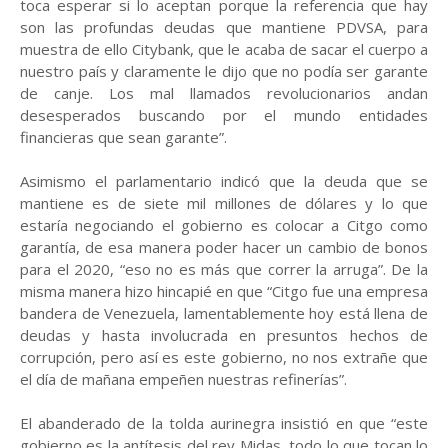
toca esperar si lo aceptan porque la referencia que hay
son las profundas deudas que mantiene PDVSA, para
muestra de ello Citybank, que le acaba de sacar el cuerpo a
nuestro país y claramente le dijo que no podía ser garante
de canje. Los mal llamados revolucionarios andan
desesperados buscando por el mundo entidades
financieras que sean garante”.
Asimismo el parlamentario indicó que la deuda que se
mantiene es de siete mil millones de dólares y lo que
estaría negociando el gobierno es colocar a Citgo como
garantía, de esa manera poder hacer un cambio de bonos
para el 2020, “eso no es más que correr la arruga”. De la
misma manera hizo hincapié en que “Citgo fue una empresa
bandera de Venezuela, lamentablemente hoy está llena de
deudas y hasta involucrada en presuntos hechos de
corrupción, pero así es este gobierno, no nos extrañe que
el día de mañana empeñen nuestras refinerías”.
El abanderado de la tolda aurinegra insistió en que “este
gobierno es la antítesis del rey Midas, todo lo que tocan lo