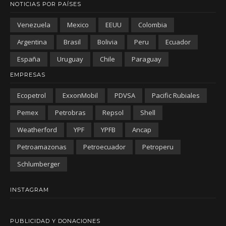
NOTICIAS POR PAÍSES
Venezuela
Mexico
EEUU
Colombia
Argentina
Brasil
Bolivia
Peru
Ecuador
España
Uruguay
Chile
Paraguay
EMPRESAS
Ecopetrol
ExxonMobil
PDVSA
Pacific Rubiales
Pemex
Petrobras
Repsol
Shell
Weatherford
YPF
YPFB
Ancap
Petroamazonas
Petroecuador
Petroperu
Schlumberger
INSTAGRAM
PUBLICIDAD Y DONACIONES