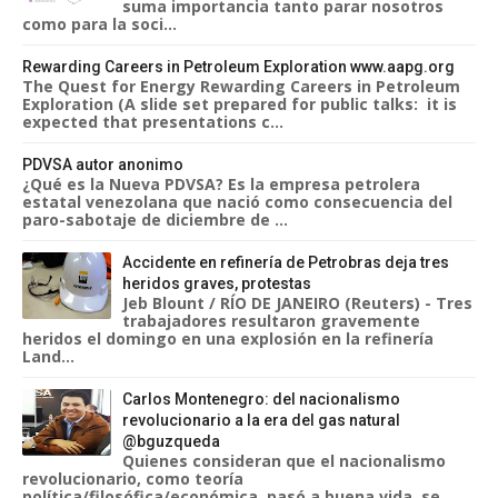
suma importancia tanto parar nosotros
como para la soci...
Rewarding Careers in Petroleum Exploration www.aapg.org
The Quest for Energy Rewarding Careers in Petroleum
Exploration (A slide set prepared for public talks: it is
expected that presentations c...
PDVSA autor anonimo
¿Qué es la Nueva PDVSA? Es la empresa petrolera
estatal venezolana que nació como consecuencia del
paro-sabotaje de diciembre de ...
Accidente en refinería de Petrobras deja tres
heridos graves, protestas
Jeb Blount / RÍO DE JANEIRO (Reuters) - Tres
trabajadores resultaron gravemente
heridos el domingo en una explosión en la refinería
Land...
Carlos Montenegro: del nacionalismo
revolucionario a la era del gas natural
@bguzqueda
Quienes consideran que el nacionalismo
revolucionario, como teoría
política/filosófica/económica, pasó a buena vida, se