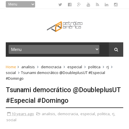
Home
analisis
democracia
especial
politica
rj
social
Tsunami democrático @DoubleplusUT #Especial
#Domingo
Tsunami democrático @DoubleplusUT
#Especial #Domingo
10 years ago
analisis
,
democracia
,
especial
,
politica
,
rj
,
social