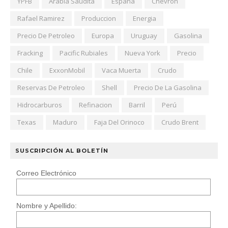
YPFB
Arabia Saudita
España
Chevron
Rafael Ramirez
Produccion
Energia
Precio De Petroleo
Europa
Uruguay
Gasolina
Fracking
Pacific Rubiales
Nueva York
Precio
Chile
ExxonMobil
Vaca Muerta
Crudo
Reservas De Petroleo
Shell
Precio De La Gasolina
Hidrocarburos
Refinacion
Barril
Perú
Texas
Maduro
Faja Del Orinoco
Crudo Brent
SUSCRIPCIÓN AL BOLETÍN
Correo Electrónico
Nombre y Apellido: