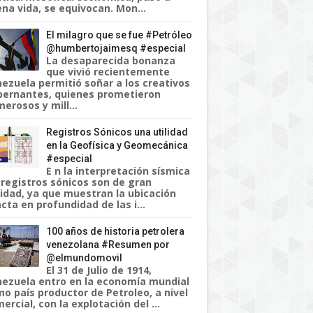
na vida, se equivocan. Mon...
El milagro que se fue #Petróleo
@humbertojaimesq #especial
La desaparecida bonanza
que vivió recientemente
ezuela permitió soñar a los creativos
ernantes, quienes prometieron
erosos y mill...
Registros Sónicos una utilidad
en la Geofísica y Geomecánica
#especial
E n la interpretación sísmica
 registros sónicos son de gran
lidad, ya que muestran la ubicación
cta en profundidad de las i...
100 años de historia petrolera
venezolana #Resumen por
@elmundomovil
El 31 de Julio de 1914,
ezuela entro en la economía mundial
o país productor de Petroleo, a nivel
ercial, con la explotación del ...