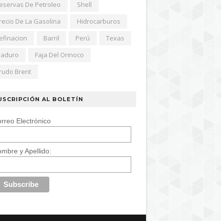
eservas De Petroleo
Shell
recio De La Gasolina
Hidrocarburos
efinacion
Barril
Perú
Texas
aduro
Faja Del Orinoco
rudo Brent
USCRIPCIÓN AL BOLETÍN
rreo Electrónico
mbre y Apellido: