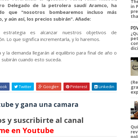
The
ro Delegado de la petrolera saudí Aramco, ha
in 
pre
ado que "nosotros bombearemos incluso más
tha
, y aún así, los precios subirán". Añade:
PDV
 estrategia es alcanzar nuestros objetivos de
¿Qu
pet
n. Lo que significa incrementarla, y lo haremos.
com
dic
 y la demanda llegarán al equilibrio para final de año o
s subirán cuando esto suceda.
(Re
ook
Twitter
Google+
Pinterest
Linkedin
gra
exp
ube y gana una camara
s y suscribirte al canal
Qui
me en Youtube
rev
pol