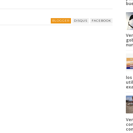
bue
BLOGGER
DISQUS
FACEBOOK
Ven
gob
num
los
uti
exa
Ven
com
com