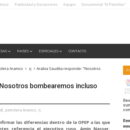
Inicio
Publicidad y Donaciones
Equipo
Documental "El Petróleo"
ESAS
PAISES
ESPECIALES
CONTACTO
olera Aramco
rj
Arabia Saudita responde: "Nosotros
P
 "Nosotros bombearemos incluso
lle
sum
com
dí
,
petrolera Aramco
,
rj
Rew
firmar las diferencias dentro de la OPEP a las que
www
ntes referencia el ejecutivo ruso, Amin Nasser,