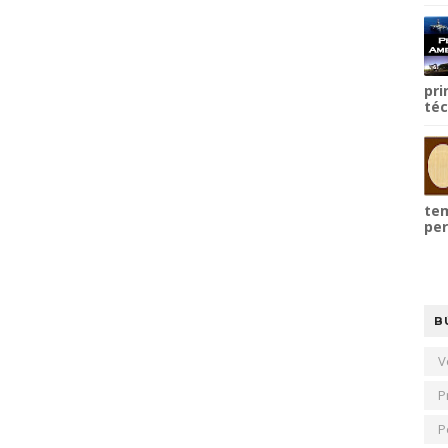
pri
téc
tem
per
B
V
P
P