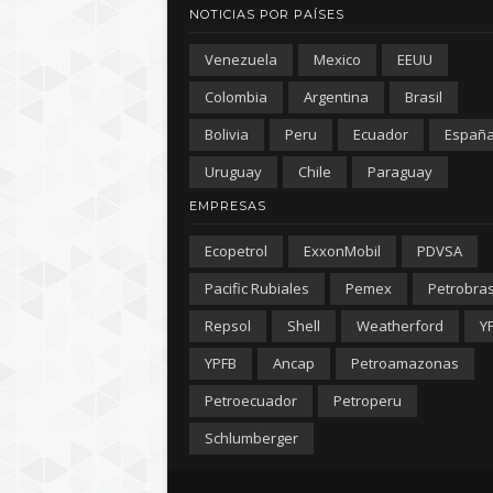
NOTICIAS POR PAÍSES
Venezuela
Mexico
EEUU
Colombia
Argentina
Brasil
Bolivia
Peru
Ecuador
Españ
Uruguay
Chile
Paraguay
EMPRESAS
Ecopetrol
ExxonMobil
PDVSA
Pacific Rubiales
Pemex
Petrobra
Repsol
Shell
Weatherford
Y
YPFB
Ancap
Petroamazonas
Petroecuador
Petroperu
Schlumberger