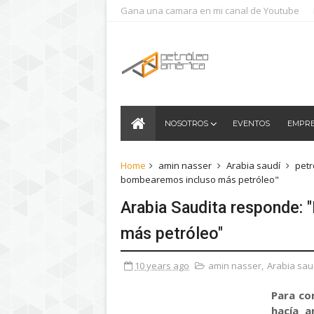
Gana una camara en mi canal de Youtube
NOSOTROS
EVENTOS
EMPR
Home
amin nasser
Arabia saudí
petr
bombearemos incluso más petróleo"
Arabia Saudita responde:
más petróleo"
10 years ago
amin nasser
,
Arabia sau
Para con
hacía a