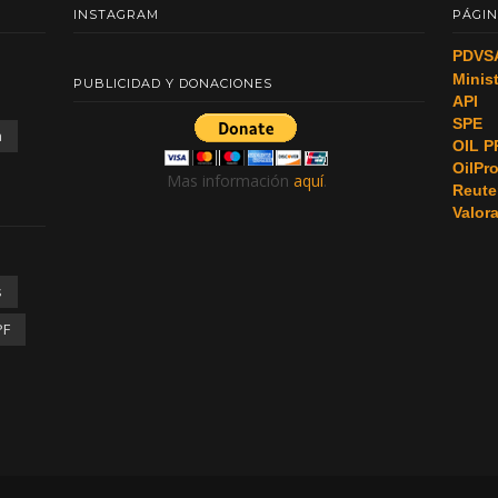
INSTAGRAM
PÁGIN
PDVS
Minis
PUBLICIDAD Y DONACIONES
API
SPE
a
OIL P
OilPr
Mas información
aquí
.
Reute
Valor
s
PF