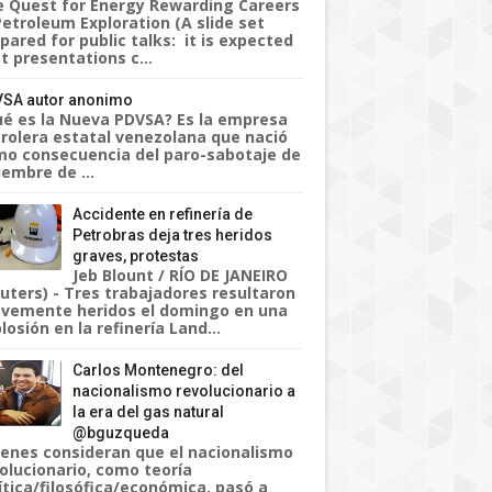
 Quest for Energy Rewarding Careers
Petroleum Exploration (A slide set
pared for public talks: it is expected
t presentations c...
SA autor anonimo
é es la Nueva PDVSA? Es la empresa
rolera estatal venezolana que nació
o consecuencia del paro-sabotaje de
iembre de ...
Accidente en refinería de
Petrobras deja tres heridos
graves, protestas
Jeb Blount / RÍO DE JANEIRO
uters) - Tres trabajadores resultaron
vemente heridos el domingo en una
losión en la refinería Land...
Carlos Montenegro: del
nacionalismo revolucionario a
la era del gas natural
@bguzqueda
enes consideran que el nacionalismo
olucionario, como teoría
ítica/filosófica/económica, pasó a