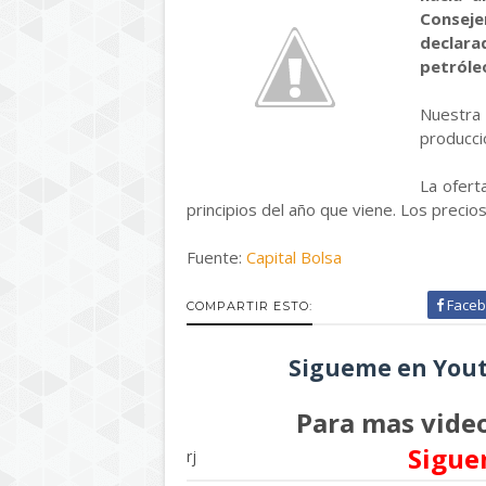
Conseje
declar
petróleo
Nuestra
producció
La oferta
principios del año que viene. Los precio
Fuente:
Capital Bolsa
Faceb
COMPARTIR ESTO:
Sigueme en Yout
Para mas video
Sigue
rj