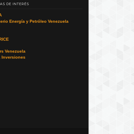
AS DE INTERÉS
A
terio Energía y Petróleo Venezuela
RICE
o
rs Venezuela
a Inversiones