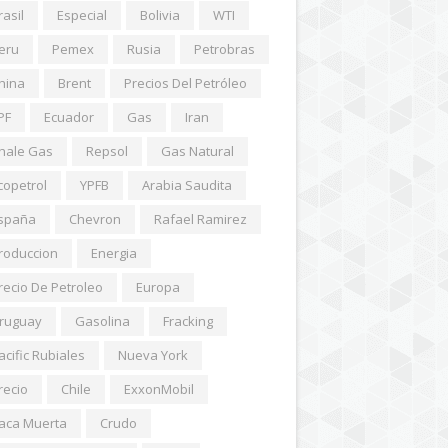
rasil
Especial
Bolivia
WTI
eru
Pemex
Rusia
Petrobras
hina
Brent
Precios Del Petróleo
PF
Ecuador
Gas
Iran
hale Gas
Repsol
Gas Natural
copetrol
YPFB
Arabia Saudita
spaña
Chevron
Rafael Ramirez
roduccion
Energia
recio De Petroleo
Europa
ruguay
Gasolina
Fracking
acific Rubiales
Nueva York
recio
Chile
ExxonMobil
aca Muerta
Crudo