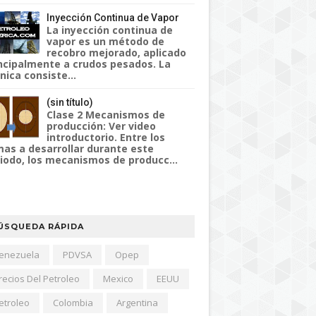
Inyección Continua de Vapor
La inyección continua de
vapor es un método de
recobro mejorado, aplicado
ncipalmente a crudos pesados. La
nica consiste...
(sin título)
Clase 2 Mecanismos de
producción: Ver video
introductorio. Entre los
as a desarrollar durante este
iodo, los mecanismos de producc...
ÚSQUEDA RÁPIDA
enezuela
PDVSA
Opep
recios Del Petroleo
Mexico
EEUU
etroleo
Colombia
Argentina