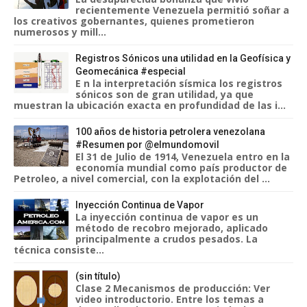
recientemente Venezuela permitió soñar a
los creativos gobernantes, quienes prometieron
numerosos y mill...
Registros Sónicos una utilidad en la Geofísica y
Geomecánica #especial
E n la interpretación sísmica los registros
sónicos son de gran utilidad, ya que
muestran la ubicación exacta en profundidad de las i...
100 años de historia petrolera venezolana
#Resumen por @elmundomovil
El 31 de Julio de 1914, Venezuela entro en la
economía mundial como país productor de
Petroleo, a nivel comercial, con la explotación del ...
Inyección Continua de Vapor
La inyección continua de vapor es un
método de recobro mejorado, aplicado
principalmente a crudos pesados. La
técnica consiste...
(sin título)
Clase 2 Mecanismos de producción: Ver
video introductorio. Entre los temas a