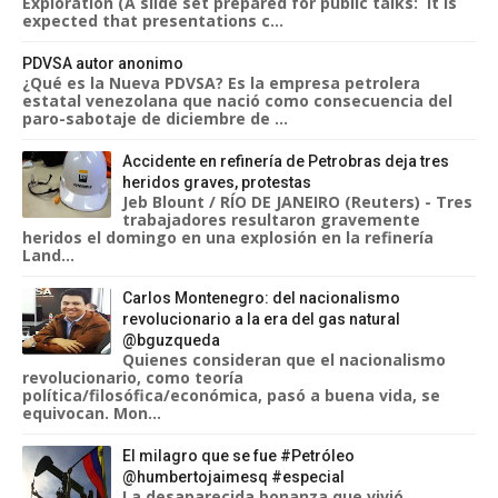
Exploration (A slide set prepared for public talks: it is
expected that presentations c...
PDVSA autor anonimo
¿Qué es la Nueva PDVSA? Es la empresa petrolera
estatal venezolana que nació como consecuencia del
paro-sabotaje de diciembre de ...
Accidente en refinería de Petrobras deja tres
heridos graves, protestas
Jeb Blount / RÍO DE JANEIRO (Reuters) - Tres
trabajadores resultaron gravemente
heridos el domingo en una explosión en la refinería
Land...
Carlos Montenegro: del nacionalismo
revolucionario a la era del gas natural
@bguzqueda
Quienes consideran que el nacionalismo
revolucionario, como teoría
política/filosófica/económica, pasó a buena vida, se
equivocan. Mon...
El milagro que se fue #Petróleo
@humbertojaimesq #especial
La desaparecida bonanza que vivió