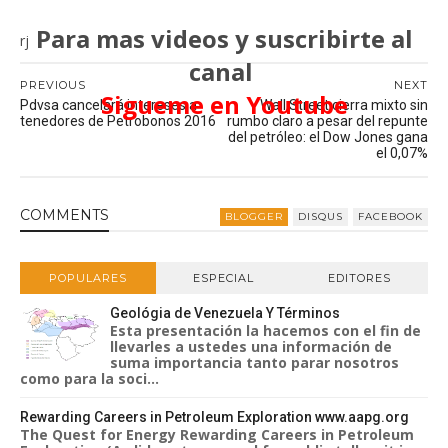
Para mas videos y suscribirte al
rj
canal
PREVIOUS
NEXT
Sigueme en Youtube
Pdvsa cancelará intereses a
Wall Street cierra mixto sin
tenedores de Petrobonos 2016
rumbo claro a pesar del repunte
del petróleo: el Dow Jones gana
el 0,07%
COMMENT
S
BLOGGER
DISQUS
FACEBOOK
POPULARES
ESPECIAL
EDITORES
Geológia de Venezuela Y Términos
Esta presentación la hacemos con el fin de
llevarles a ustedes una información de
suma importancia tanto parar nosotros
como para la soci...
Rewarding Careers in Petroleum Exploration www.aapg.org
The Quest for Energy Rewarding Careers in Petroleum