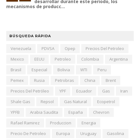
desarrollar durante este periodo, los
mecanismos de producc...
BÚSQUEDA RÁPIDA
Venezuela
PDVSA
Opep
Precios Del Petroleo
Mexico
EEUU
Petroleo
Colombia
Argentina
Brasil
Especial
Bolivia
WTI
Peru
Pemex
Rusia
Petrobras
China
Brent
Precios Del Petróleo
YPF
Ecuador
Gas
Iran
Shale Gas
Repsol
Gas Natural
Ecopetrol
YPFB
Arabia Saudita
España
Chevron
Rafael Ramirez
Produccion
Energia
Precio De Petroleo
Europa
Uruguay
Gasolina