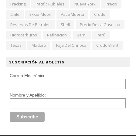
Fracking
Pacific Rubiales
Nueva York
Precio
Chile
ExxonMobil
Vaca Muerta
Crudo
Reservas De Petroleo
Shell
Precio De La Gasolina
Hidrocarburos
Refinacion
Barril
Perú
Texas
Maduro
Faja Del Orinoco
Crudo Brent
SUSCRIPCIÓN AL BOLETÍN
Correo Electrónico
Nombre y Apellido: