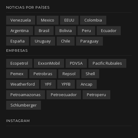
NOTICIAS POR PAÍSES
Venezuela
Mexico
EEUU
Colombia
Argentina
Brasil
Bolivia
Peru
Ecuador
España
Uruguay
Chile
Paraguay
EMPRESAS
Ecopetrol
ExxonMobil
PDVSA
Pacific Rubiales
Pemex
Petrobras
Repsol
Shell
Weatherford
YPF
YPFB
Ancap
Petroamazonas
Petroecuador
Petroperu
Schlumberger
INSTAGRAM