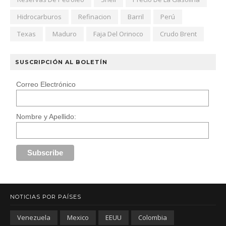
Hidrocarburos
Refinacion
Barril
Perú
Texas
Maduro
Faja Del Orinoco
Crudo Brent
SUSCRIPCIÓN AL BOLETÍN
Correo Electrónico
Nombre y Apellido:
NOTICIAS POR PAÍSES
Venezuela
Mexico
EEUU
Colombia