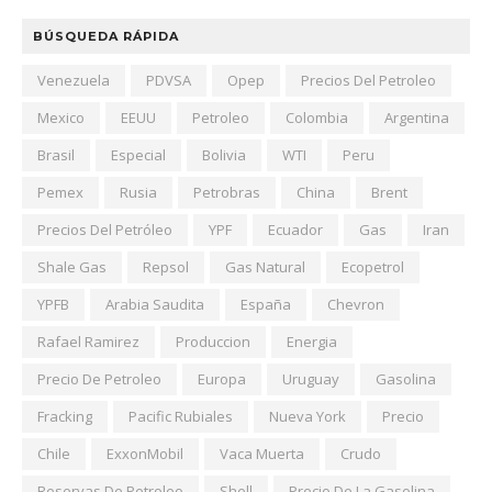
BÚSQUEDA RÁPIDA
Venezuela
PDVSA
Opep
Precios Del Petroleo
Mexico
EEUU
Petroleo
Colombia
Argentina
Brasil
Especial
Bolivia
WTI
Peru
Pemex
Rusia
Petrobras
China
Brent
Precios Del Petróleo
YPF
Ecuador
Gas
Iran
Shale Gas
Repsol
Gas Natural
Ecopetrol
YPFB
Arabia Saudita
España
Chevron
Rafael Ramirez
Produccion
Energia
Precio De Petroleo
Europa
Uruguay
Gasolina
Fracking
Pacific Rubiales
Nueva York
Precio
Chile
ExxonMobil
Vaca Muerta
Crudo
Reservas De Petroleo
Shell
Precio De La Gasolina