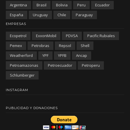
Argentina
Brasil
Bolivia
Peru
Ecuador
España
Uruguay
Chile
Paraguay
EMPRESAS
Ecopetrol
ExxonMobil
PDVSA
Pacific Rubiales
Pemex
Petrobras
Repsol
Shell
Weatherford
YPF
YPFB
Ancap
Petroamazonas
Petroecuador
Petroperu
Schlumberger
INSTAGRAM
PUBLICIDAD Y DONACIONES