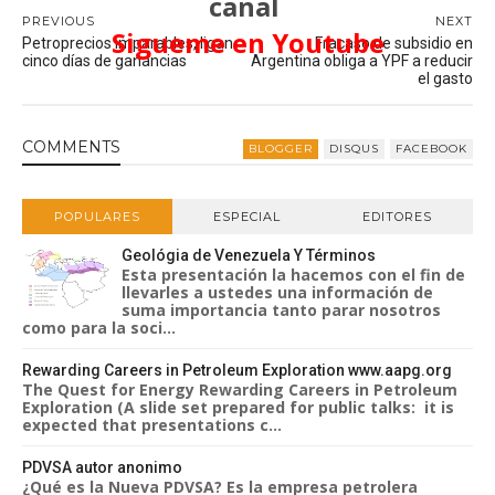
canal
PREVIOUS
NEXT
Sigueme en Youtube
Petroprecios imparables, ligan
Fracaso de subsidio en
cinco días de ganancias
Argentina obliga a YPF a reducir
el gasto
COMMENT
S
BLOGGER
DISQUS
FACEBOOK
POPULARES
ESPECIAL
EDITORES
Geológia de Venezuela Y Términos
Esta presentación la hacemos con el fin de
llevarles a ustedes una información de
suma importancia tanto parar nosotros
como para la soci...
Rewarding Careers in Petroleum Exploration www.aapg.org
The Quest for Energy Rewarding Careers in Petroleum
Exploration (A slide set prepared for public talks: it is
expected that presentations c...
PDVSA autor anonimo
¿Qué es la Nueva PDVSA? Es la empresa petrolera