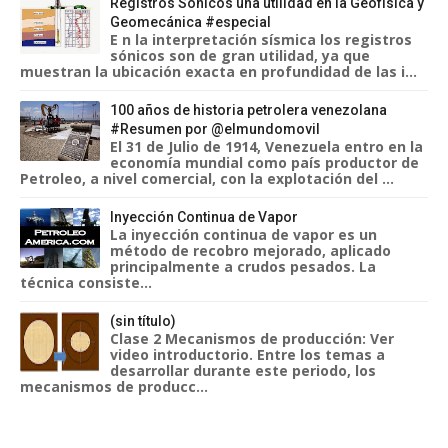
Registros Sónicos una utilidad en la Geofísica y
Geomecánica #especial
E n la interpretación sísmica los registros
sónicos son de gran utilidad, ya que
muestran la ubicación exacta en profundidad de las i...
100 años de historia petrolera venezolana
#Resumen por @elmundomovil
El 31 de Julio de 1914, Venezuela entro en la
economía mundial como país productor de
Petroleo, a nivel comercial, con la explotación del ...
Inyección Continua de Vapor
La inyección continua de vapor es un
método de recobro mejorado, aplicado
principalmente a crudos pesados. La
técnica consiste...
(sin título)
Clase 2 Mecanismos de producción: Ver
video introductorio. Entre los temas a
desarrollar durante este periodo, los
mecanismos de producc...