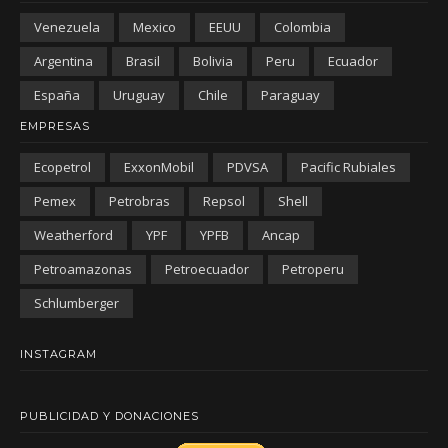
Venezuela
Mexico
EEUU
Colombia
Argentina
Brasil
Bolivia
Peru
Ecuador
España
Uruguay
Chile
Paraguay
EMPRESAS
Ecopetrol
ExxonMobil
PDVSA
Pacific Rubiales
Pemex
Petrobras
Repsol
Shell
Weatherford
YPF
YPFB
Ancap
Petroamazonas
Petroecuador
Petroperu
Schlumberger
INSTAGRAM
PUBLICIDAD Y DONACIONES