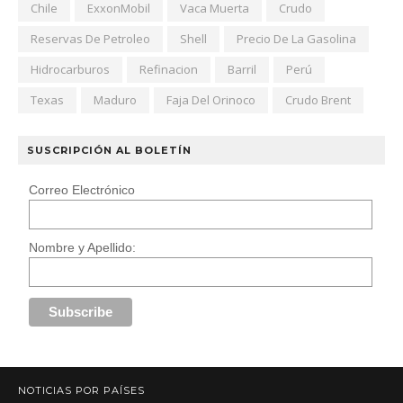
Chile
ExxonMobil
Vaca Muerta
Crudo
Reservas De Petroleo
Shell
Precio De La Gasolina
Hidrocarburos
Refinacion
Barril
Perú
Texas
Maduro
Faja Del Orinoco
Crudo Brent
SUSCRIPCIÓN AL BOLETÍN
Correo Electrónico
Nombre y Apellido:
NOTICIAS POR PAÍSES