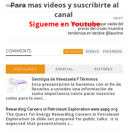
Para mas videos y suscribirte al
Venezuela
canal
NEXT
Sigueme en Youtube
Expertos dicen que caída del
precio del crudo muestra
tendencia en declive @lauritrw
COMMENT
S
BLOGGER
DISQUS
FACEBOOK
POPULARES
ESPECIAL
EDITORES
Geológia de Venezuela Y Términos
Esta presentación la hacemos con el fin de
llevarles a ustedes una información de
suma importancia tanto parar nosotros
como para la soci...
Rewarding Careers in Petroleum Exploration www.aapg.org
The Quest for Energy Rewarding Careers in Petroleum
Exploration (A slide set prepared for public talks: it is
expected that presentations c...