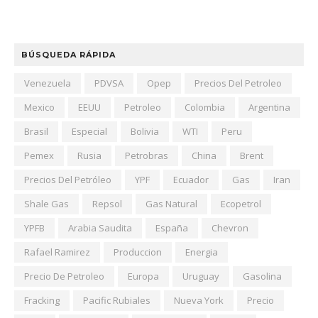
BÚSQUEDA RÁPIDA
Venezuela
PDVSA
Opep
Precios Del Petroleo
Mexico
EEUU
Petroleo
Colombia
Argentina
Brasil
Especial
Bolivia
WTI
Peru
Pemex
Rusia
Petrobras
China
Brent
Precios Del Petróleo
YPF
Ecuador
Gas
Iran
Shale Gas
Repsol
Gas Natural
Ecopetrol
YPFB
Arabia Saudita
España
Chevron
Rafael Ramirez
Produccion
Energia
Precio De Petroleo
Europa
Uruguay
Gasolina
Fracking
Pacific Rubiales
Nueva York
Precio