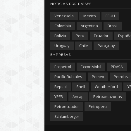
NOTICIAS POR PAÍSES
Venezuela
Mexico
EEUU
Colombia
Argentina
Brasil
Bolivia
Peru
Ecuador
Españ
Uruguay
Chile
Paraguay
EMPRESAS
Ecopetrol
ExxonMobil
PDVSA
Pacific Rubiales
Pemex
Petrobra
Repsol
Shell
Weatherford
Y
YPFB
Ancap
Petroamazonas
Petroecuador
Petroperu
Schlumberger