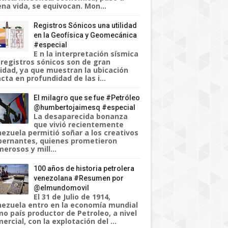
na vida, se equivocan. Mon...
Registros Sónicos una utilidad
en la Geofísica y Geomecánica
#especial
E n la interpretación sísmica
 registros sónicos son de gran
lidad, ya que muestran la ubicación
cta en profundidad de las i...
El milagro que se fue #Petróleo
@humbertojaimesq #especial
La desaparecida bonanza
que vivió recientemente
ezuela permitió soñar a los creativos
ernantes, quienes prometieron
erosos y mill...
100 años de historia petrolera
venezolana #Resumen por
@elmundomovil
El 31 de Julio de 1914,
ezuela entro en la economía mundial
o país productor de Petroleo, a nivel
ercial, con la explotación del ...