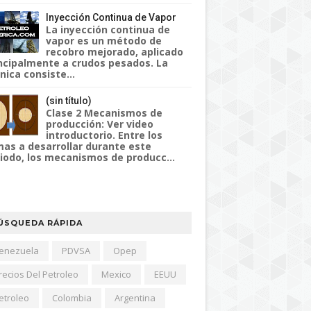
Inyección Continua de Vapor
La inyección continua de
vapor es un método de
recobro mejorado, aplicado
ncipalmente a crudos pesados. La
nica consiste...
(sin título)
Clase 2 Mecanismos de
producción: Ver video
introductorio. Entre los
as a desarrollar durante este
iodo, los mecanismos de producc...
ÚSQUEDA RÁPIDA
enezuela
PDVSA
Opep
recios Del Petroleo
Mexico
EEUU
etroleo
Colombia
Argentina