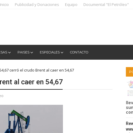
Inicio
Publicidad y Donaciones
Equipo
Documental "El Petróleo"
ESAS
PAISES
ESPECIALES
CONTACTO
54,67 cerró el crudo Brent al caer en 54,67
P
rent al caer en 54,67
eo
lle
sum
com
Rew
www