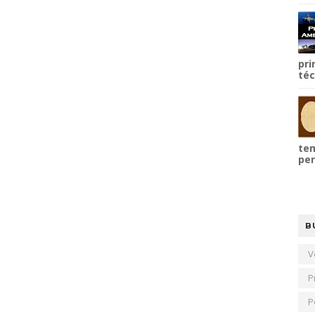
pri
téc
tem
per
B
V
P
P