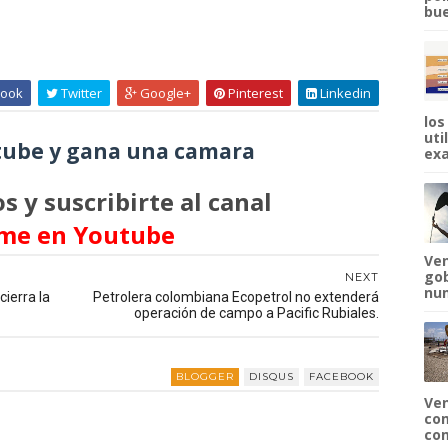
bue
ook
Twitter
Google+
Pinterest
Linkedin
los
uti
ube y gana una camara
exa
s y suscribirte al canal
me en Youtube
Ven
gob
NEXT
num
cierra la
Petrolera colombiana Ecopetrol no extenderá
operación de campo a Pacific Rubiales.
BLOGGER
DISQUS
FACEBOOK
Ven
com
com