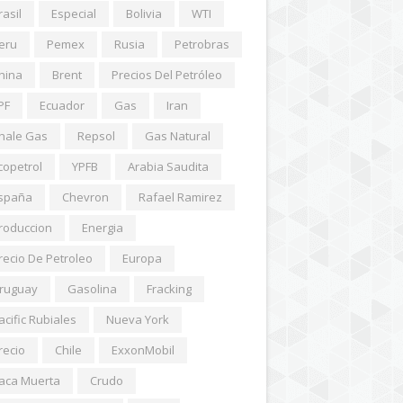
rasil
Especial
Bolivia
WTI
eru
Pemex
Rusia
Petrobras
hina
Brent
Precios Del Petróleo
PF
Ecuador
Gas
Iran
hale Gas
Repsol
Gas Natural
copetrol
YPFB
Arabia Saudita
spaña
Chevron
Rafael Ramirez
roduccion
Energia
recio De Petroleo
Europa
ruguay
Gasolina
Fracking
acific Rubiales
Nueva York
recio
Chile
ExxonMobil
aca Muerta
Crudo