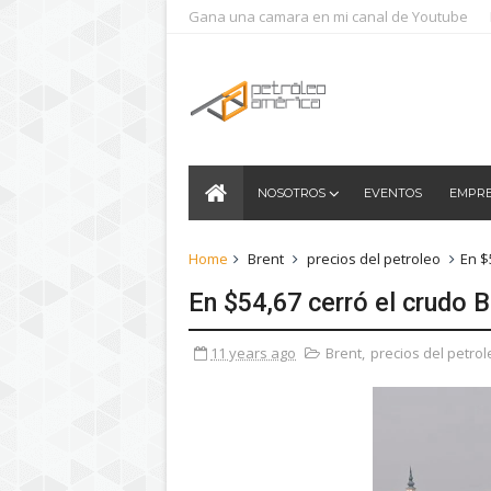
Gana una camara en mi canal de Youtube
NOSOTROS
EVENTOS
EMPR
Home
Brent
precios del petroleo
En $
En $54,67 cerró el crudo B
11 years ago
Brent
,
precios del petrol