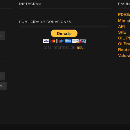
INSTAGRAM
PÁGIN
PDVS
Minis
PUBLICIDAD Y DONACIONES
API
SPE
a
OIL P
OilPr
Mas información
aquí
.
Reute
Valor
s
PF