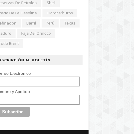
eservas De Petroleo
Shell
recio De La Gasolina
Hidrocarburos
efinacion
Barril
Perú
Texas
aduro
Faja Del Orinoco
rudo Brent
USCRIPCIÓN AL BOLETÍN
rreo Electrónico
mbre y Apellido: