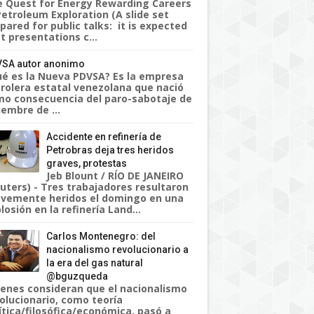
 Quest for Energy Rewarding Careers
Petroleum Exploration (A slide set
pared for public talks: it is expected
t presentations c...
SA autor anonimo
é es la Nueva PDVSA? Es la empresa
rolera estatal venezolana que nació
o consecuencia del paro-sabotaje de
iembre de ...
Accidente en refinería de
Petrobras deja tres heridos
graves, protestas
Jeb Blount / RÍO DE JANEIRO
uters) - Tres trabajadores resultaron
vemente heridos el domingo en una
losión en la refinería Land...
Carlos Montenegro: del
nacionalismo revolucionario a
la era del gas natural
@bguzqueda
enes consideran que el nacionalismo
olucionario, como teoría
ítica/filosófica/económica, pasó a