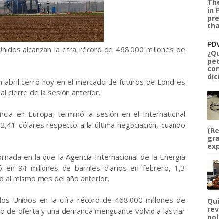
The
in 
pre
tha
PDV
nidos alcanzan la cifra récord de 468.000 millones de
¿Qu
pet
com
dic
en abril cerró hoy en el mercado de futuros de Londres
 cierre de la sesión anterior.
ncia en Europa, terminó la sesión en el International
,41 dólares respecto a la última negociación, cuando
(Re
gra
exp
ornada en la que la Agencia Internacional de la Energía
ó en 94 millones de barriles diarios en febrero, 1,3
to al mismo mes del año anterior.
dos Unidos en la cifra récord de 468.000 millones de
Qui
rev
do de oferta y una demanda menguante volvió a lastrar
pol