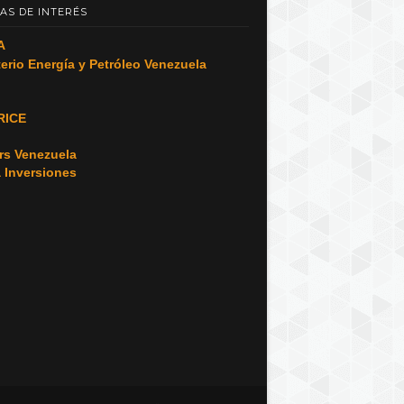
AS DE INTERÉS
A
terio Energía y Petróleo Venezuela
RICE
o
rs Venezuela
a Inversiones