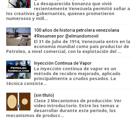
La desaparecida bonanza que vivió
recientemente Venezuela permitió soñar a
los creativos gobernantes, quienes prometieron
numerosos y mill...
100 años de historia petrolera venezolana
#Resumen por @elmundomovil
El 31 de Julio de 1914, Venezuela entro en la
economía mundial como país productor de
Petroleo, a nivel comercial, con la explotación del ...
Inyección Continua de Vapor
La inyección continua de vapor es un
método de recobro mejorado, aplicado
principalmente a crudos pesados. La
técnica consiste...
(sin título)
Clase 2 Mecanismos de producción: Ver
video introductorio. Entre los temas a
desarrollar durante este periodo, los
mecanismos de producc...