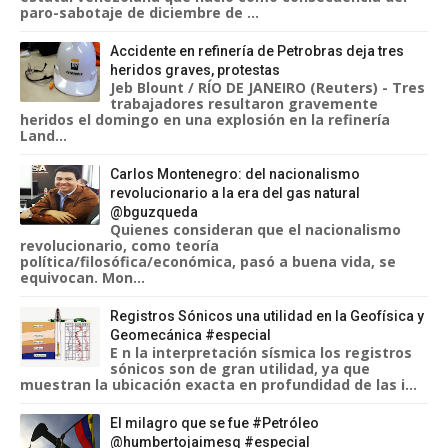
paro-sabotaje de diciembre de ...
Accidente en refinería de Petrobras deja tres
heridos graves, protestas
Jeb Blount / RÍO DE JANEIRO (Reuters) - Tres
trabajadores resultaron gravemente
heridos el domingo en una explosión en la refinería
Land...
Carlos Montenegro: del nacionalismo
revolucionario a la era del gas natural
@bguzqueda
Quienes consideran que el nacionalismo
revolucionario, como teoría
política/filosófica/económica, pasó a buena vida, se
equivocan. Mon...
Registros Sónicos una utilidad en la Geofísica y
Geomecánica #especial
E n la interpretación sísmica los registros
sónicos son de gran utilidad, ya que
muestran la ubicación exacta en profundidad de las i...
El milagro que se fue #Petróleo
@humbertojaimesq #especial