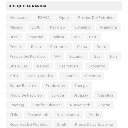
BÚSQUEDA RÁPIDA
Venezuela
PDVSA
Opep
Precios Del Petroleo
Mexico
EEUU
Petroleo
Colombia
Argentina
Brasil
Especial
Bolivia
WTI
Peru
Pemex
Rusia
Petrobras
China
Brent
Precios Del Petróleo
YPF
Ecuador
Gas
Iran
Shale Gas
Repsol
Gas Natural
Ecopetrol
YPFB
Arabia Saudita
España
Chevron
Rafael Ramirez
Produccion
Energia
Precio De Petroleo
Europa
Uruguay
Gasolina
Fracking
Pacific Rubiales
Nueva York
Precio
Chile
ExxonMobil
Vaca Muerta
Crudo
Reservas De Petroleo
Shell
Precio De La Gasolina