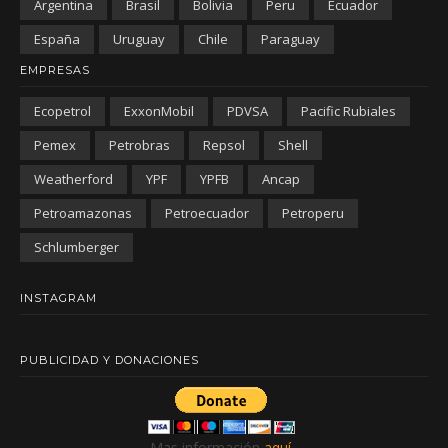
Argentina
Brasil
Bolivia
Peru
Ecuador
España
Uruguay
Chile
Paraguay
EMPRESAS
Ecopetrol
ExxonMobil
PDVSA
Pacific Rubiales
Pemex
Petrobras
Repsol
Shell
Weatherford
YPF
YPFB
Ancap
Petroamazonas
Petroecuador
Petroperu
Schlumberger
INSTAGRAM
PUBLICIDAD Y DONACIONES
Mas información
aquí
.