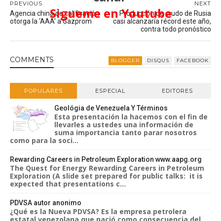
PREVIOUS
NEXT
Sigueme en Youtube
Agencia china de calificación
Producción de crudo de Rusia
otorga la ‘AAA’ a Gazprom
casi alcanzaría récord este año,
contra todo pronóstico
COMMENT
S
BLOGGER
DISQUS
FACEBOOK
POPULARES
ESPECIAL
EDITORES
Geológia de Venezuela Y Términos
Esta presentación la hacemos con el fin de
llevarles a ustedes una información de
suma importancia tanto parar nosotros
como para la soci...
Rewarding Careers in Petroleum Exploration www.aapg.org
The Quest for Energy Rewarding Careers in Petroleum
Exploration (A slide set prepared for public talks: it is
expected that presentations c...
PDVSA autor anonimo
¿Qué es la Nueva PDVSA? Es la empresa petrolera
estatal venezolana que nació como consecuencia del