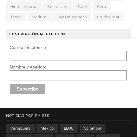
Hidrocarburos
Refinacion
Barril
Perú
Texas
Maduro
Faja Del Orinoco
Crudo Brent
SUSCRIPCIÓN AL BOLETÍN
Correo Electrónico
Nombre y Apellido:
NOTICIAS POR PAÍSES
Venezuela
Mexico
EEUU
Colombia