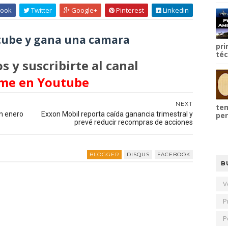
ook
Twitter
Google+
Pinterest
Linkedin
ube y gana una camara
pri
téc
s y suscribirte al canal
me en Youtube
NEXT
tem
n enero
Exxon Mobil reporta caída ganancia trimestral y
per
prevé reducir recompras de acciones
BLOGGER
DISQUS
FACEBOOK
B
V
P
P