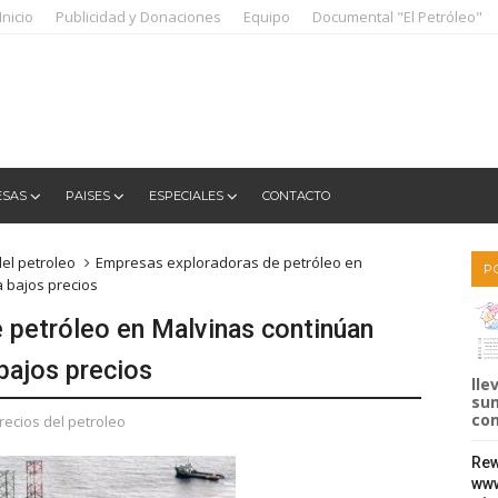
Inicio
Publicidad y Donaciones
Equipo
Documental "El Petróleo"
ESAS
PAISES
ESPECIALES
CONTACTO
del petroleo
Empresas exploradoras de petróleo en
P
 bajos precios
 petróleo en Malvinas continúan
bajos precios
lle
sum
com
recios del petroleo
Rew
www