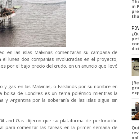
The
in 
pre
tha
PDV
¿Qu
pet
com
dic
eo en las islas Malvinas comenzarán su campaña de
n el lunes dos compañías involucradas en el proyecto,
s por el bajo precio del crudo, en un anuncio que llevó
(Re
eo y gas en las Malvinas, o Falklands por su nombre en
gra
exp
la bolsa de Londres es un tema polémico mientras la
 y Argentina por la soberanía de las islas sigue sin
il and Gas dijeron que su plataforma de perforación
tal para comenzar las tareas en la primer semana de
Qui
rev
pol