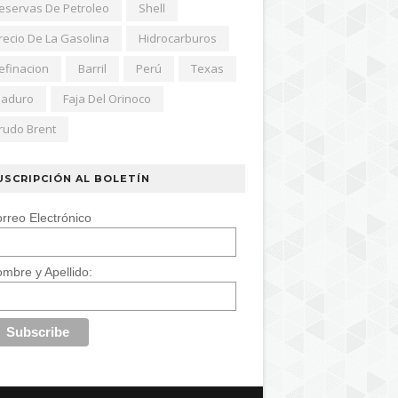
eservas De Petroleo
Shell
recio De La Gasolina
Hidrocarburos
efinacion
Barril
Perú
Texas
aduro
Faja Del Orinoco
rudo Brent
USCRIPCIÓN AL BOLETÍN
rreo Electrónico
mbre y Apellido: