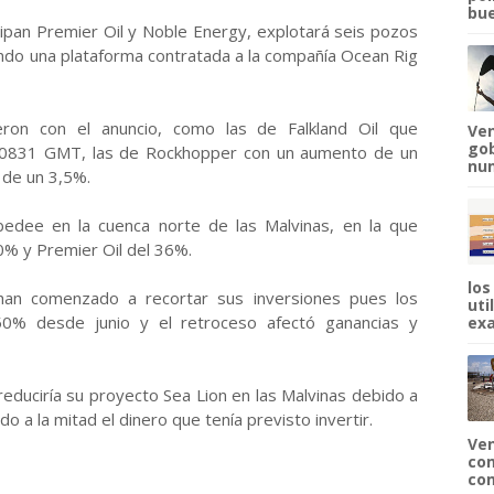
bue
cipan Premier Oil y Noble Energy, explotará seis pozos
ndo una plataforma contratada a la compañía Ocean Rig
eron con el anuncio, como las de Falkland Oil que
Ven
gob
s 0831 GMT, las de Rockhopper con un aumento de un
num
 de un 3,5%.
bedee en la cuenca norte de las Malvinas, en la que
40% y Premier Oil del 36%.
los
han comenzado a recortar sus inversiones pues los
uti
50% desde junio y el retroceso afectó ganancias y
exa
educiría su proyecto Sea Lion en las Malvinas debido a
o a la mitad el dinero que tenía previsto invertir.
Ven
com
com