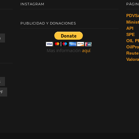
INSTAGRAM
PÁGIN
PDVS
Minis
PUBLICIDAD Y DONACIONES
API
SPE
a
OIL P
OilPr
Mas información
aquí
.
Reute
Valor
s
PF