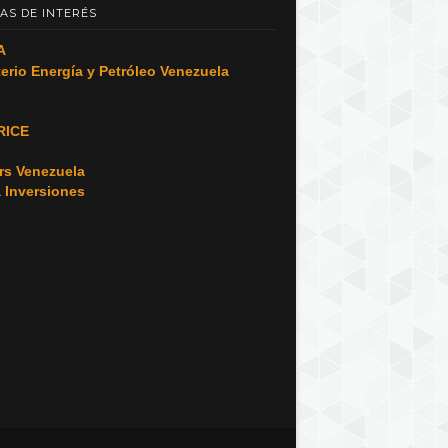
AS DE INTERÉS
A
terio Energía y Petróleo Venezuela
RICE
o
rs Venezuela
a Inversiones