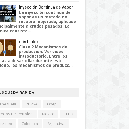
Inyección Continua de Vapor
La inyección continua de
vapor es un método de
recobro mejorado, aplicado
ncipalmente a crudos pesados. La
nica consiste...
(sin título)
Clase 2 Mecanismos de
producción: Ver video
introductorio. Entre los
as a desarrollar durante este
iodo, los mecanismos de producc...
ÚSQUEDA RÁPIDA
enezuela
PDVSA
Opep
recios Del Petroleo
Mexico
EEUU
etroleo
Colombia
Argentina