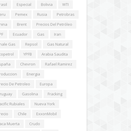
rasil
Especial
Bolivia
WTI
eru
Pemex
Rusia
Petrobras
hina
Brent
Precios Del Petróleo
PF
Ecuador
Gas
Iran
hale Gas
Repsol
Gas Natural
copetrol
YPFB
Arabia Saudita
spaña
Chevron
Rafael Ramirez
roduccion
Energia
recio De Petroleo
Europa
ruguay
Gasolina
Fracking
acific Rubiales
Nueva York
recio
Chile
ExxonMobil
aca Muerta
Crudo