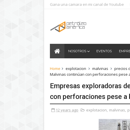
Gana una camara en mi canal de Youtube
NOSOTROS
EVENTOS
EMPR
Home
explotacion
malvinas
precios 
Malvinas continúan con perforaciones pese a
Empresas exploradoras de
con perforaciones pese a 
12 years ago
explotacion
,
malvinas
,
p