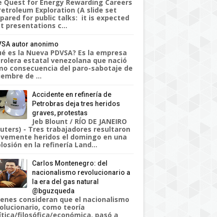
 Quest for Energy Rewarding Careers
Petroleum Exploration (A slide set
pared for public talks: it is expected
t presentations c...
SA autor anonimo
é es la Nueva PDVSA? Es la empresa
rolera estatal venezolana que nació
o consecuencia del paro-sabotaje de
iembre de ...
Accidente en refinería de
Petrobras deja tres heridos
graves, protestas
Jeb Blount / RÍO DE JANEIRO
uters) - Tres trabajadores resultaron
vemente heridos el domingo en una
losión en la refinería Land...
Carlos Montenegro: del
nacionalismo revolucionario a
la era del gas natural
@bguzqueda
enes consideran que el nacionalismo
olucionario, como teoría
ítica/filosófica/económica, pasó a