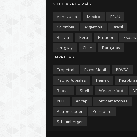
NOTICIAS POR PAÍSES
Venezuela
Mexico
EEUU
Colombia
Argentina
Brasil
Bolivia
Peru
Ecuador
Españ
Uruguay
Chile
Paraguay
EMPRESAS
Ecopetrol
ExxonMobil
PDVSA
Pacific Rubiales
Pemex
Petrobra
Repsol
Shell
Weatherford
Y
YPFB
Ancap
Petroamazonas
Petroecuador
Petroperu
Schlumberger