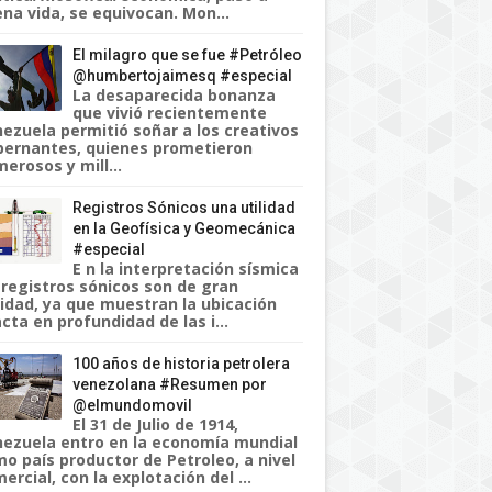
na vida, se equivocan. Mon...
El milagro que se fue #Petróleo
@humbertojaimesq #especial
La desaparecida bonanza
que vivió recientemente
ezuela permitió soñar a los creativos
ernantes, quienes prometieron
erosos y mill...
Registros Sónicos una utilidad
en la Geofísica y Geomecánica
#especial
E n la interpretación sísmica
 registros sónicos son de gran
lidad, ya que muestran la ubicación
cta en profundidad de las i...
100 años de historia petrolera
venezolana #Resumen por
@elmundomovil
El 31 de Julio de 1914,
ezuela entro en la economía mundial
o país productor de Petroleo, a nivel
ercial, con la explotación del ...