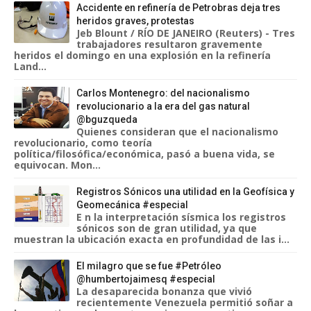
Accidente en refinería de Petrobras deja tres
heridos graves, protestas
Jeb Blount / RÍO DE JANEIRO (Reuters) - Tres
trabajadores resultaron gravemente
heridos el domingo en una explosión en la refinería
Land...
Carlos Montenegro: del nacionalismo
revolucionario a la era del gas natural
@bguzqueda
Quienes consideran que el nacionalismo
revolucionario, como teoría
política/filosófica/económica, pasó a buena vida, se
equivocan. Mon...
Registros Sónicos una utilidad en la Geofísica y
Geomecánica #especial
E n la interpretación sísmica los registros
sónicos son de gran utilidad, ya que
muestran la ubicación exacta en profundidad de las i...
El milagro que se fue #Petróleo
@humbertojaimesq #especial
La desaparecida bonanza que vivió
recientemente Venezuela permitió soñar a