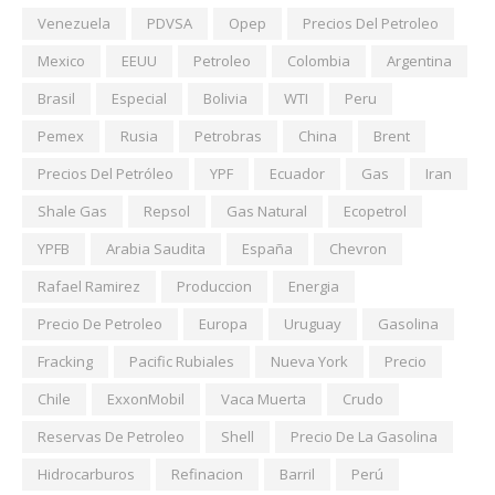
Venezuela
PDVSA
Opep
Precios Del Petroleo
Mexico
EEUU
Petroleo
Colombia
Argentina
Brasil
Especial
Bolivia
WTI
Peru
Pemex
Rusia
Petrobras
China
Brent
Precios Del Petróleo
YPF
Ecuador
Gas
Iran
Shale Gas
Repsol
Gas Natural
Ecopetrol
YPFB
Arabia Saudita
España
Chevron
Rafael Ramirez
Produccion
Energia
Precio De Petroleo
Europa
Uruguay
Gasolina
Fracking
Pacific Rubiales
Nueva York
Precio
Chile
ExxonMobil
Vaca Muerta
Crudo
Reservas De Petroleo
Shell
Precio De La Gasolina
Hidrocarburos
Refinacion
Barril
Perú