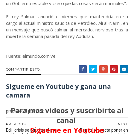
un Gobierno estable y creo que las cosas serán normales".
El rey Salman anunció el viernes que mantendría en su
cargo al actual ministro saudita de Petróleo, Ali al-Naimi, en
un mensaje que buscó calmar al mercado, nervioso tras la
muerte la semana pasada del rey Abdullah.
Fuente: elmundo.com.ve
COMPARTIR ESTO:
Sigueme en Youtube y gana una
camara
Para mas videos y suscribirte al
precios del petroleo
canal
PREVIOUS
NEXT
Sigueme en Youtube
Edil: crisis se agudizará por
Repsol proyecta poner en