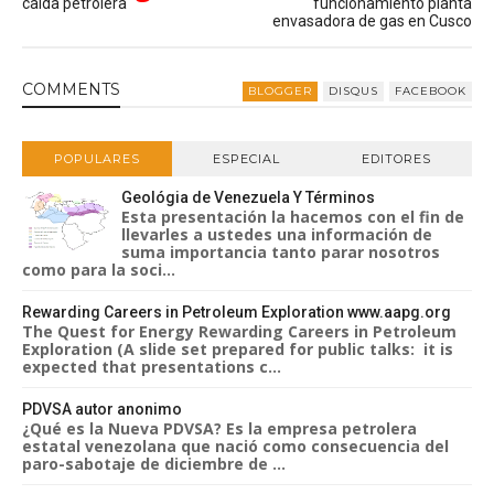
caída petrolera
funcionamiento planta
envasadora de gas en Cusco
COMMENT
S
BLOGGER
DISQUS
FACEBOOK
POPULARES
ESPECIAL
EDITORES
Geológia de Venezuela Y Términos
Esta presentación la hacemos con el fin de
llevarles a ustedes una información de
suma importancia tanto parar nosotros
como para la soci...
Rewarding Careers in Petroleum Exploration www.aapg.org
The Quest for Energy Rewarding Careers in Petroleum
Exploration (A slide set prepared for public talks: it is
expected that presentations c...
PDVSA autor anonimo
¿Qué es la Nueva PDVSA? Es la empresa petrolera
estatal venezolana que nació como consecuencia del
paro-sabotaje de diciembre de ...