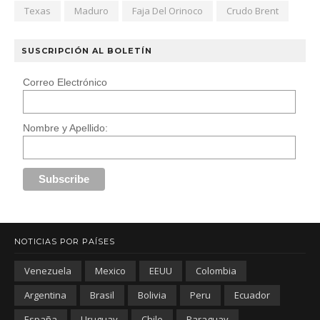
Texas
Maduro
Faja Del Orinoco
Crudo Brent
SUSCRIPCIÓN AL BOLETÍN
Correo Electrónico
Nombre y Apellido:
NOTICIAS POR PAÍSES
Venezuela
Mexico
EEUU
Colombia
Argentina
Brasil
Bolivia
Peru
Ecuador
España
Uruguay
Chile
Paraguay