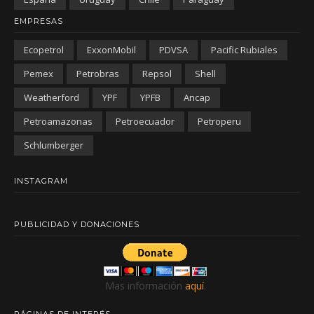
EMPRESAS
Ecopetrol
ExxonMobil
PDVSA
Pacific Rubiales
Pemex
Petrobras
Repsol
Shell
Weatherford
YPF
YPFB
Ancap
Petroamazonas
Petroecuador
Petroperu
Schlumberger
INSTAGRAM
PUBLICIDAD Y DONACIONES
Mas información
aquí
.
PÁGINAS DE INTERÉS