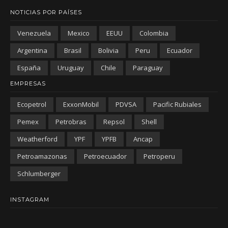
NOTICIAS POR PAÍSES
Venezuela
Mexico
EEUU
Colombia
Argentina
Brasil
Bolivia
Peru
Ecuador
España
Uruguay
Chile
Paraguay
EMPRESAS
Ecopetrol
ExxonMobil
PDVSA
Pacific Rubiales
Pemex
Petrobras
Repsol
Shell
Weatherford
YPF
YPFB
Ancap
Petroamazonas
Petroecuador
Petroperu
Schlumberger
INSTAGRAM