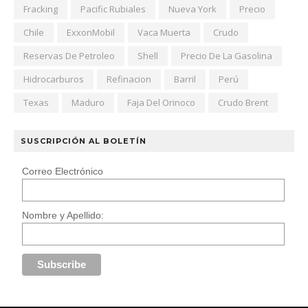
Fracking
Pacific Rubiales
Nueva York
Precio
Chile
ExxonMobil
Vaca Muerta
Crudo
Reservas De Petroleo
Shell
Precio De La Gasolina
Hidrocarburos
Refinacion
Barril
Perú
Texas
Maduro
Faja Del Orinoco
Crudo Brent
SUSCRIPCIÓN AL BOLETÍN
Correo Electrónico
Nombre y Apellido: