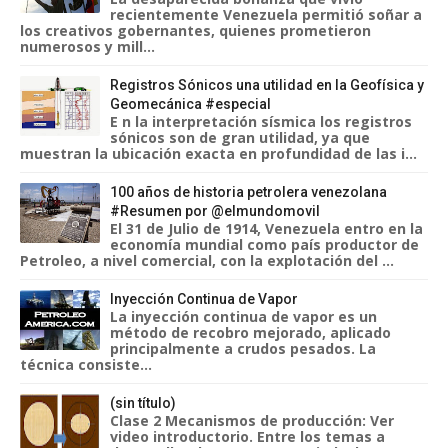
recientemente Venezuela permitió soñar a
los creativos gobernantes, quienes prometieron
numerosos y mill...
Registros Sónicos una utilidad en la Geofísica y
Geomecánica #especial
E n la interpretación sísmica los registros
sónicos son de gran utilidad, ya que
muestran la ubicación exacta en profundidad de las i...
100 años de historia petrolera venezolana
#Resumen por @elmundomovil
El 31 de Julio de 1914, Venezuela entro en la
economía mundial como país productor de
Petroleo, a nivel comercial, con la explotación del ...
Inyección Continua de Vapor
La inyección continua de vapor es un
método de recobro mejorado, aplicado
principalmente a crudos pesados. La
técnica consiste...
(sin título)
Clase 2 Mecanismos de producción: Ver
video introductorio. Entre los temas a