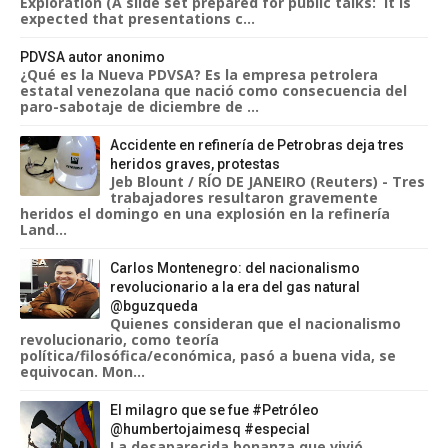
Exploration (A slide set prepared for public talks: it is
expected that presentations c...
PDVSA autor anonimo
¿Qué es la Nueva PDVSA? Es la empresa petrolera
estatal venezolana que nació como consecuencia del
paro-sabotaje de diciembre de ...
Accidente en refinería de Petrobras deja tres
heridos graves, protestas
Jeb Blount / RÍO DE JANEIRO (Reuters) - Tres
trabajadores resultaron gravemente
heridos el domingo en una explosión en la refinería
Land...
Carlos Montenegro: del nacionalismo
revolucionario a la era del gas natural
@bguzqueda
Quienes consideran que el nacionalismo
revolucionario, como teoría
política/filosófica/económica, pasó a buena vida, se
equivocan. Mon...
El milagro que se fue #Petróleo
@humbertojaimesq #especial
La desaparecida bonanza que vivió