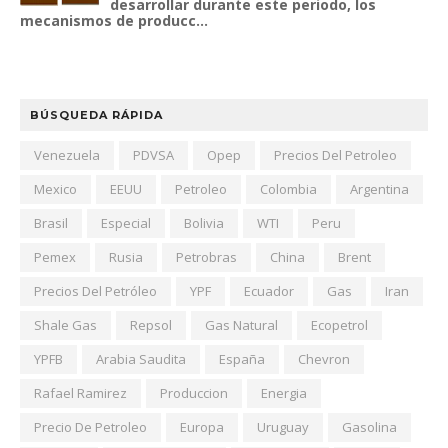
desarrollar durante este periodo, los
mecanismos de producc...
BÚSQUEDA RÁPIDA
Venezuela
PDVSA
Opep
Precios Del Petroleo
Mexico
EEUU
Petroleo
Colombia
Argentina
Brasil
Especial
Bolivia
WTI
Peru
Pemex
Rusia
Petrobras
China
Brent
Precios Del Petróleo
YPF
Ecuador
Gas
Iran
Shale Gas
Repsol
Gas Natural
Ecopetrol
YPFB
Arabia Saudita
España
Chevron
Rafael Ramirez
Produccion
Energia
Precio De Petroleo
Europa
Uruguay
Gasolina