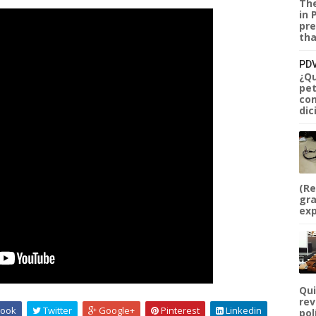
The
in 
pre
tha
PDV
¿Qu
pet
com
dic
(Re
gra
exp
Qui
rev
ook
Twitter
Google+
Pinterest
Linkedin
pol