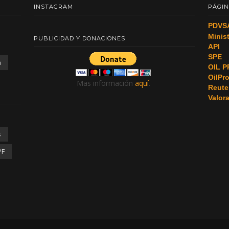
INSTAGRAM
PÁGIN
PDVS
Minis
PUBLICIDAD Y DONACIONES
API
SPE
a
OIL P
OilPr
Mas información
aquí
.
Reute
Valor
s
PF