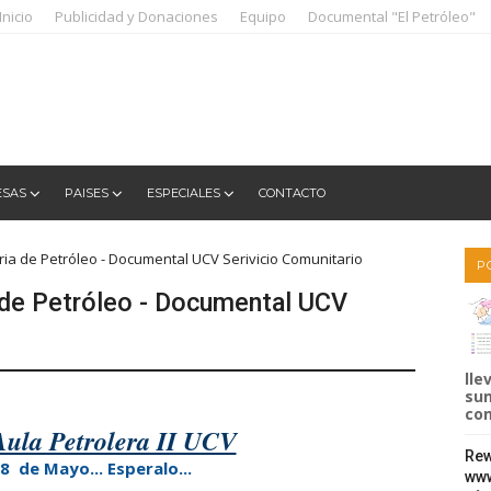
Inicio
Publicidad y Donaciones
Equipo
Documental "El Petróleo"
ESAS
PAISES
ESPECIALES
CONTACTO
ieria de Petróleo - Documental UCV Serivicio Comunitario
P
a de Petróleo - Documental UCV
lle
sum
com
 Aula Petrolera II UCV
Rew
8 de Mayo... Esperalo...
www