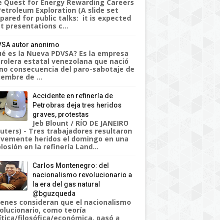
 Quest for Energy Rewarding Careers
Petroleum Exploration (A slide set
pared for public talks: it is expected
t presentations c...
SA autor anonimo
é es la Nueva PDVSA? Es la empresa
rolera estatal venezolana que nació
o consecuencia del paro-sabotaje de
iembre de ...
Accidente en refinería de
Petrobras deja tres heridos
graves, protestas
Jeb Blount / RÍO DE JANEIRO
uters) - Tres trabajadores resultaron
vemente heridos el domingo en una
losión en la refinería Land...
Carlos Montenegro: del
nacionalismo revolucionario a
la era del gas natural
@bguzqueda
enes consideran que el nacionalismo
olucionario, como teoría
ítica/filosófica/económica, pasó a