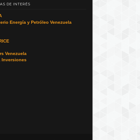
AS DE INTERÉS
A
terio Energía y Petróleo Venezuela
RICE
o
rs Venezuela
a Inversiones