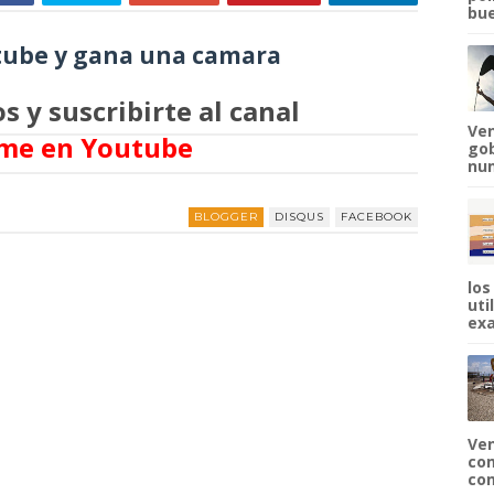
bue
ube y gana una camara
s y suscribirte al canal
Ven
me en Youtube
gob
num
BLOGGER
DISQUS
FACEBOOK
los
uti
exa
Ven
com
com