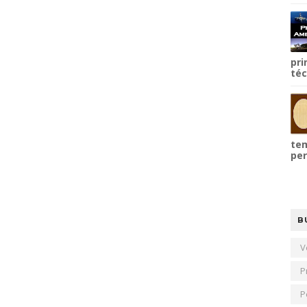
pri
téc
tem
per
B
V
P
P