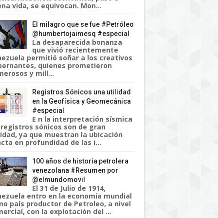
na vida, se equivocan. Mon...
El milagro que se fue #Petróleo
@humbertojaimesq #especial
La desaparecida bonanza
que vivió recientemente
ezuela permitió soñar a los creativos
ernantes, quienes prometieron
erosos y mill...
Registros Sónicos una utilidad
en la Geofísica y Geomecánica
#especial
E n la interpretación sísmica
 registros sónicos son de gran
lidad, ya que muestran la ubicación
cta en profundidad de las i...
100 años de historia petrolera
venezolana #Resumen por
@elmundomovil
El 31 de Julio de 1914,
ezuela entro en la economía mundial
o país productor de Petroleo, a nivel
ercial, con la explotación del ...