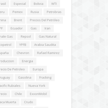
rasil
Especial
Bolivia
WTI
eru
Pemex
Rusia
Petrobras
hina
Brent
Precios Del Petróleo
PF
Ecuador
Gas
Iran
hale Gas
Repsol
Gas Natural
copetrol
YPFB
Arabia Saudita
spaña
Chevron
Rafael Ramirez
roduccion
Energia
recio De Petroleo
Europa
ruguay
Gasolina
Fracking
acific Rubiales
Nueva York
recio
Chile
ExxonMobil
aca Muerta
Crudo