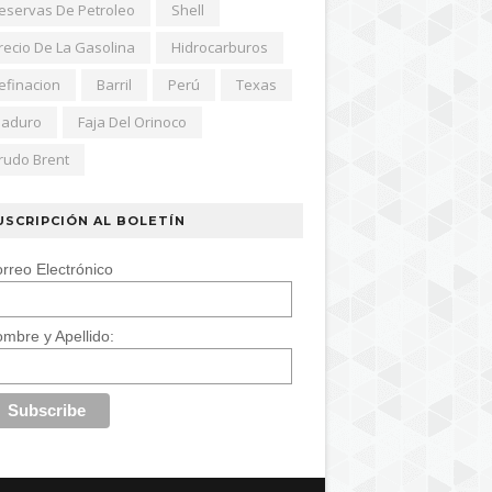
eservas De Petroleo
Shell
recio De La Gasolina
Hidrocarburos
efinacion
Barril
Perú
Texas
aduro
Faja Del Orinoco
rudo Brent
USCRIPCIÓN AL BOLETÍN
rreo Electrónico
mbre y Apellido: