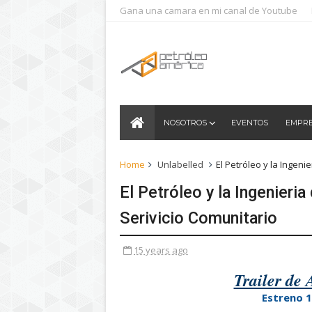
Gana una camara en mi canal de Youtube
NOSOTROS
EVENTOS
EMPR
Home
Unlabelled
El Petróleo y la Ingen
El Petróleo y la Ingenieri
Serivicio Comunitario
15 years ago
Trailer de
Estreno 1