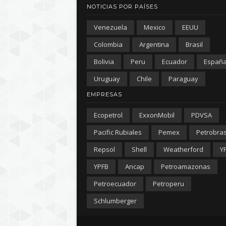
NOTICIAS POR PAÍSES
Venezuela
Mexico
EEUU
Colombia
Argentina
Brasil
Bolivia
Peru
Ecuador
Españ
Uruguay
Chile
Paraguay
EMPRESAS
Ecopetrol
ExxonMobil
PDVSA
Pacific Rubiales
Pemex
Petrobra
Repsol
Shell
Weatherford
Y
YPFB
Ancap
Petroamazonas
Petroecuador
Petroperu
Schlumberger