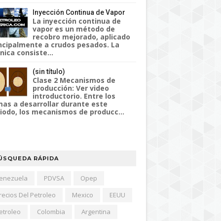
Inyección Continua de Vapor
La inyección continua de
vapor es un método de
recobro mejorado, aplicado
ncipalmente a crudos pesados. La
nica consiste...
(sin título)
Clase 2 Mecanismos de
producción: Ver video
introductorio. Entre los
as a desarrollar durante este
iodo, los mecanismos de producc...
ÚSQUEDA RÁPIDA
enezuela
PDVSA
Opep
recios Del Petroleo
Mexico
EEUU
etroleo
Colombia
Argentina