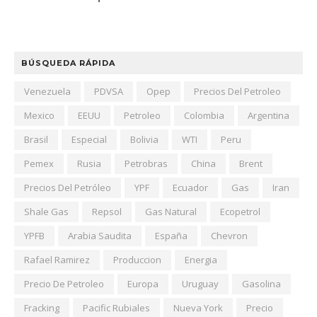
BÚSQUEDA RÁPIDA
Venezuela
PDVSA
Opep
Precios Del Petroleo
Mexico
EEUU
Petroleo
Colombia
Argentina
Brasil
Especial
Bolivia
WTI
Peru
Pemex
Rusia
Petrobras
China
Brent
Precios Del Petróleo
YPF
Ecuador
Gas
Iran
Shale Gas
Repsol
Gas Natural
Ecopetrol
YPFB
Arabia Saudita
España
Chevron
Rafael Ramirez
Produccion
Energia
Precio De Petroleo
Europa
Uruguay
Gasolina
Fracking
Pacific Rubiales
Nueva York
Precio