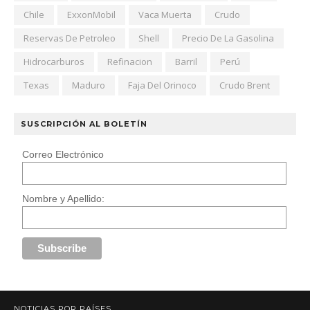
Chile
ExxonMobil
Vaca Muerta
Crudo
Reservas De Petroleo
Shell
Precio De La Gasolina
Hidrocarburos
Refinacion
Barril
Perú
Texas
Maduro
Faja Del Orinoco
Crudo Brent
SUSCRIPCIÓN AL BOLETÍN
Correo Electrónico
Nombre y Apellido:
NOTICIAS POR PAÍSES