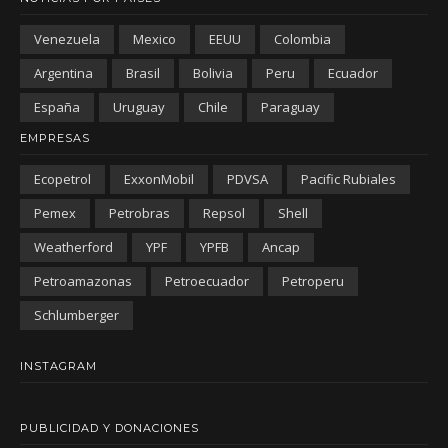
Venezuela
Mexico
EEUU
Colombia
Argentina
Brasil
Bolivia
Peru
Ecuador
España
Uruguay
Chile
Paraguay
EMPRESAS
Ecopetrol
ExxonMobil
PDVSA
Pacific Rubiales
Pemex
Petrobras
Repsol
Shell
Weatherford
YPF
YPFB
Ancap
Petroamazonas
Petroecuador
Petroperu
Schlumberger
INSTAGRAM
PUBLICIDAD Y DONACIONES