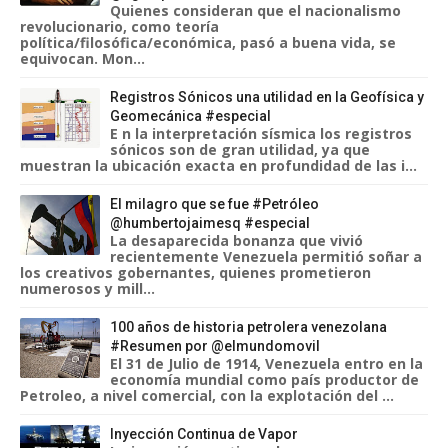
Quienes consideran que el nacionalismo
revolucionario, como teoría
política/filosófica/económica, pasó a buena vida, se
equivocan. Mon...
Registros Sónicos una utilidad en la Geofísica y
Geomecánica #especial
E n la interpretación sísmica los registros
sónicos son de gran utilidad, ya que
muestran la ubicación exacta en profundidad de las i...
El milagro que se fue #Petróleo
@humbertojaimesq #especial
La desaparecida bonanza que vivió
recientemente Venezuela permitió soñar a
los creativos gobernantes, quienes prometieron
numerosos y mill...
100 años de historia petrolera venezolana
#Resumen por @elmundomovil
El 31 de Julio de 1914, Venezuela entro en la
economía mundial como país productor de
Petroleo, a nivel comercial, con la explotación del ...
Inyección Continua de Vapor