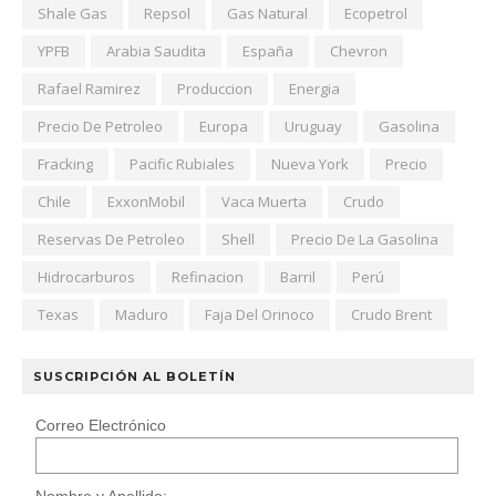
Shale Gas
Repsol
Gas Natural
Ecopetrol
YPFB
Arabia Saudita
España
Chevron
Rafael Ramirez
Produccion
Energia
Precio De Petroleo
Europa
Uruguay
Gasolina
Fracking
Pacific Rubiales
Nueva York
Precio
Chile
ExxonMobil
Vaca Muerta
Crudo
Reservas De Petroleo
Shell
Precio De La Gasolina
Hidrocarburos
Refinacion
Barril
Perú
Texas
Maduro
Faja Del Orinoco
Crudo Brent
SUSCRIPCIÓN AL BOLETÍN
Correo Electrónico
Nombre y Apellido: