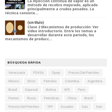
La inyección continua de vapor es un
método de recobro mejorado, aplicado
principalmente a crudos pesados. La
técnica consiste...
(sin título)
Clase 2 Mecanismos de producción: Ver
video introductorio. Entre los temas a
desarrollar durante este periodo, los
mecanismos de producc...
BÚSQUEDA RÁPIDA
Venezuela
PDVSA
Opep
Precios Del Petroleo
Mexico
EEUU
Petroleo
Colombia
Argentina
Brasil
Especial
Bolivia
WTI
Peru
Pemex
Rusia
Petrobras
China
Brent
Precios Del Petróleo
YPF
Ecuador
Gas
Iran