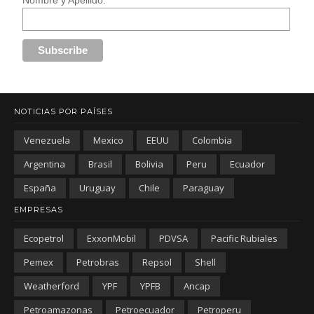
NOTICIAS POR PAÍSES
Venezuela
Mexico
EEUU
Colombia
Argentina
Brasil
Bolivia
Peru
Ecuador
España
Uruguay
Chile
Paraguay
EMPRESAS
Ecopetrol
ExxonMobil
PDVSA
Pacific Rubiales
Pemex
Petrobras
Repsol
Shell
Weatherford
YPF
YPFB
Ancap
Petroamazonas
Petroecuador
Petroperu