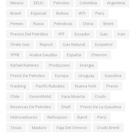
Mexico
EEUU
Petroleo
Colombia
Argentina
Brasil
Especial
Bolivia
WTI
Peru
Pemex
Rusia
Petrobras
China
Brent
Precios Del Petróleo
YPF
Ecuador
Gas
Iran
Shale Gas
Repsol
Gas Natural
Ecopetrol
YPFB
Arabia Saudita
España
Chevron
Rafael Ramirez
Produccion
Energia
Precio De Petroleo
Europa
Uruguay
Gasolina
Fracking
Pacific Rubiales
Nueva York
Precio
Chile
ExxonMobil
Vaca Muerta
Crudo
Reservas De Petroleo
Shell
Precio De La Gasolina
Hidrocarburos
Refinacion
Barril
Perú
Texas
Maduro
Faja Del Orinoco
Crudo Brent