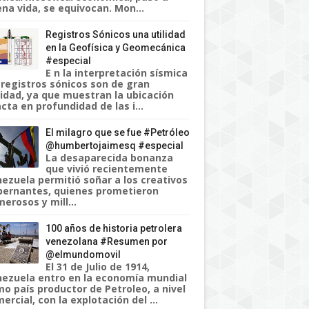
na vida, se equivocan. Mon...
Registros Sónicos una utilidad
en la Geofísica y Geomecánica
#especial
E n la interpretación sísmica
 registros sónicos son de gran
lidad, ya que muestran la ubicación
cta en profundidad de las i...
El milagro que se fue #Petróleo
@humbertojaimesq #especial
La desaparecida bonanza
que vivió recientemente
ezuela permitió soñar a los creativos
ernantes, quienes prometieron
erosos y mill...
100 años de historia petrolera
venezolana #Resumen por
@elmundomovil
El 31 de Julio de 1914,
ezuela entro en la economía mundial
o país productor de Petroleo, a nivel
ercial, con la explotación del ...