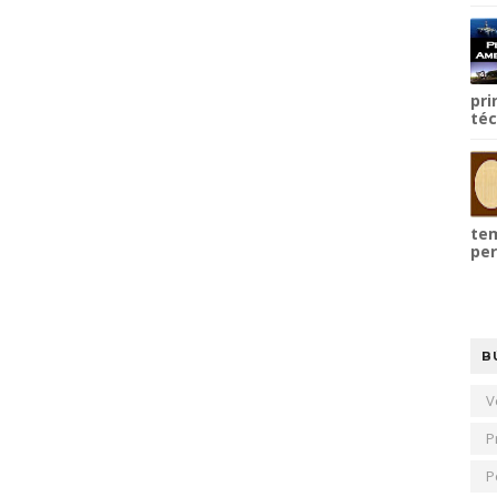
pri
téc
tem
per
B
V
P
P