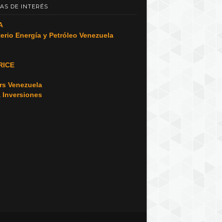
AS DE INTERÉS
A
terio Energía y Petróleo Venezuela
RICE
o
rs Venezuela
a Inversiones