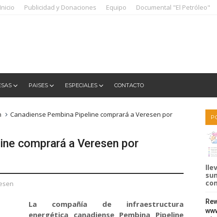
Inicio
Publicidad y Donaciones
Equipo
Documental "El Petróleo"
ESAS
PAISES
ESPECIALES
CONTACTO
n
Canadiense Pembina Pipeline comprará a Veresen por
P
ine comprará a Veresen por
lle
sum
com
esen
Rew
La compañía de infraestructura
www
energética canadiense Pembina Pipeline