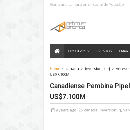
Gana una camara en mi canal de Youtube
NOSOTROS
EVENTOS
EMPR
Home
canada
inversion
rj
verese
US$7.100M
Canadiense Pembina Pipel
US$7.100M
9 years ago
canada
,
inversion
,
rj
,
ver