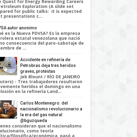
 Quest for Energy Rewarding Careers
Petroleum Exploration (A slide set
pared for public talks: it is expected
t presentations c...
SA autor anonimo
é es la Nueva PDVSA? Es la empresa
rolera estatal venezolana que nació
o consecuencia del paro-sabotaje de
iembre de ...
Accidente en refinería de
Petrobras deja tres heridos
graves, protestas
Jeb Blount / RÍO DE JANEIRO
uters) - Tres trabajadores resultaron
vemente heridos el domingo en una
losión en la refinería Land...
Carlos Montenegro: del
nacionalismo revolucionario a
la era del gas natural
@bguzqueda
enes consideran que el nacionalismo
olucionario, como teoría
ítica/filosófica/económica, pasó a