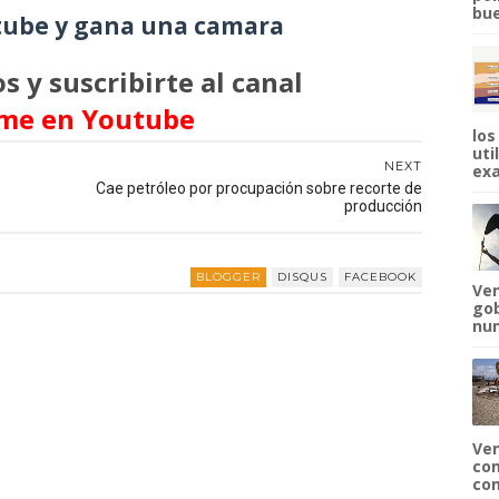
bue
ube y gana una camara
s y suscribirte al canal
me en Youtube
los
uti
NEXT
exa
Cae petróleo por procupación sobre recorte de
producción
BLOGGER
DISQUS
FACEBOOK
Ven
gob
num
Ven
com
com