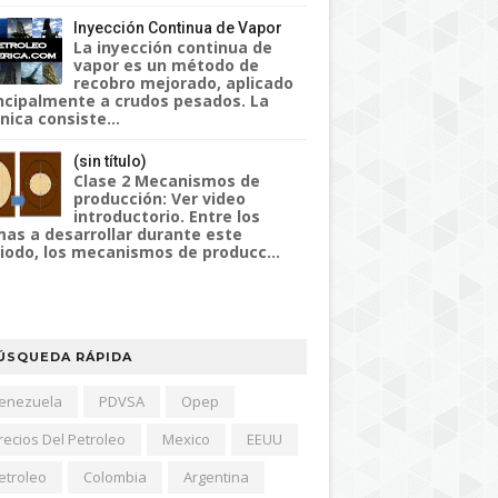
Inyección Continua de Vapor
La inyección continua de
vapor es un método de
recobro mejorado, aplicado
ncipalmente a crudos pesados. La
nica consiste...
(sin título)
Clase 2 Mecanismos de
producción: Ver video
introductorio. Entre los
as a desarrollar durante este
iodo, los mecanismos de producc...
ÚSQUEDA RÁPIDA
enezuela
PDVSA
Opep
recios Del Petroleo
Mexico
EEUU
etroleo
Colombia
Argentina