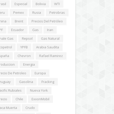
rasil
Especial
Bolivia
WTI
eru
Pemex
Rusia
Petrobras
hina
Brent
Precios Del Petróleo
PF
Ecuador
Gas
Iran
hale Gas
Repsol
Gas Natural
copetrol
YPFB
Arabia Saudita
spaña
Chevron
Rafael Ramirez
roduccion
Energia
recio De Petroleo
Europa
ruguay
Gasolina
Fracking
acific Rubiales
Nueva York
recio
Chile
ExxonMobil
aca Muerta
Crudo