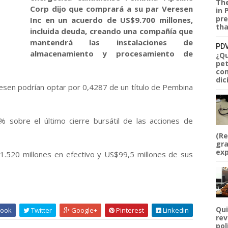
The
Corp dijo que comprará a su par Veresen
in 
pre
Inc en un acuerdo de US$9.700 millones,
tha
incluida deuda, creando una compañía que
mantendrá las instalaciones de
PDV
almacenamiento y procesamiento de
¿Qu
pet
com
dic
resen podrían optar por 0,4287 de un título de Pembina
% sobre el último cierre bursátil de las acciones de
(Re
gra
exp
.520 millones en efectivo y US$99,5 millones de sus
Qui
ook
Twitter
Google+
Pinterest
Linkedin
rev
pol