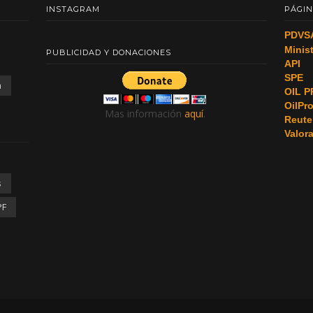
INSTAGRAM
PÁGIN
PDVS
Minis
PUBLICIDAD Y DONACIONES
API
SPE
a
OIL P
OilPr
Mas información
aquí
.
Reute
Valor
s
PF