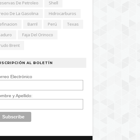
eservas De Petroleo
Shell
recio De La Gasolina
Hidrocarburos
efinacion
Barril
Perú
Texas
aduro
Faja Del Orinoco
rudo Brent
USCRIPCIÓN AL BOLETÍN
rreo Electrónico
mbre y Apellido: