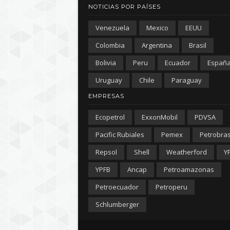
NOTICIAS POR PAÍSES
Venezuela
Mexico
EEUU
Colombia
Argentina
Brasil
Bolivia
Peru
Ecuador
Españ
Uruguay
Chile
Paraguay
EMPRESAS
Ecopetrol
ExxonMobil
PDVSA
Pacific Rubiales
Pemex
Petrobra
Repsol
Shell
Weatherford
Y
YPFB
Ancap
Petroamazonas
Petroecuador
Petroperu
Schlumberger