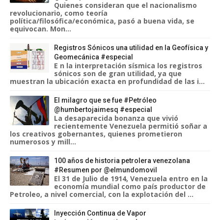
Quienes consideran que el nacionalismo
revolucionario, como teoría
política/filosófica/económica, pasó a buena vida, se
equivocan. Mon...
Registros Sónicos una utilidad en la Geofísica y
Geomecánica #especial
E n la interpretación sísmica los registros
sónicos son de gran utilidad, ya que
muestran la ubicación exacta en profundidad de las i...
El milagro que se fue #Petróleo
@humbertojaimesq #especial
La desaparecida bonanza que vivió
recientemente Venezuela permitió soñar a
los creativos gobernantes, quienes prometieron
numerosos y mill...
100 años de historia petrolera venezolana
#Resumen por @elmundomovil
El 31 de Julio de 1914, Venezuela entro en la
economía mundial como país productor de
Petroleo, a nivel comercial, con la explotación del ...
Inyección Continua de Vapor