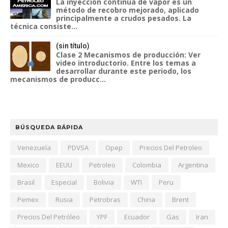
La inyección continua de vapor es un
método de recobro mejorado, aplicado
principalmente a crudos pesados. La
técnica consiste...
(sin título)
Clase 2 Mecanismos de producción: Ver
video introductorio. Entre los temas a
desarrollar durante este periodo, los
mecanismos de producc...
BÚSQUEDA RÁPIDA
Venezuela
PDVSA
Opep
Precios Del Petroleo
Mexico
EEUU
Petroleo
Colombia
Argentina
Brasil
Especial
Bolivia
WTI
Peru
Pemex
Rusia
Petrobras
China
Brent
Precios Del Petróleo
YPF
Ecuador
Gas
Iran