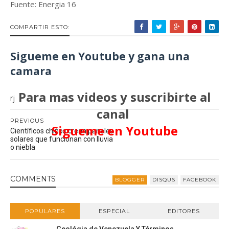
Fuente: Energia 16
COMPARTIR ESTO:
Sigueme en Youtube y gana una
camara
Para mas videos y suscribirte al
rj
canal
PREVIOUS
Sigueme en Youtube
Científicos chinos crean paneles
solares que funcionan con lluvia
o niebla
COMMENT
S
BLOGGER
DISQUS
FACEBOOK
POPULARES
ESPECIAL
EDITORES