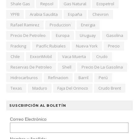
Shale Gas
Repsol
Gas Natural
Ecopetrol
YPFB
Arabia Saudita
España
Chevron
Rafael Ramirez
Produccion
Energia
Precio De Petroleo
Europa
Uruguay
Gasolina
Fracking
Pacific Rubiales
Nueva York
Precio
Chile
ExxonMobil
Vaca Muerta
Crudo
Reservas De Petroleo
Shell
Precio De La Gasolina
Hidrocarburos
Refinacion
Barril
Perú
Texas
Maduro
Faja Del Orinoco
Crudo Brent
SUSCRIPCIÓN AL BOLETÍN
Correo Electrónico
Nombre y Apellido: