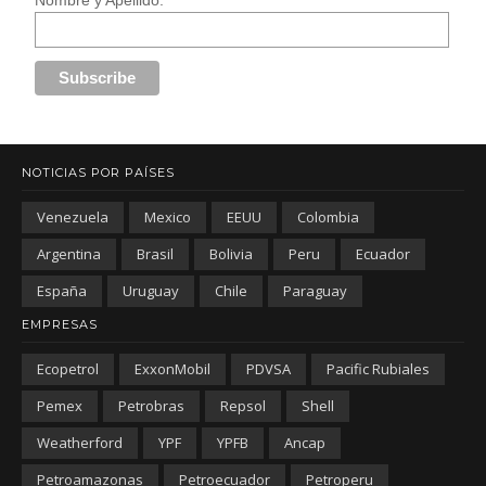
NOTICIAS POR PAÍSES
Venezuela
Mexico
EEUU
Colombia
Argentina
Brasil
Bolivia
Peru
Ecuador
España
Uruguay
Chile
Paraguay
EMPRESAS
Ecopetrol
ExxonMobil
PDVSA
Pacific Rubiales
Pemex
Petrobras
Repsol
Shell
Weatherford
YPF
YPFB
Ancap
Petroamazonas
Petroecuador
Petroperu