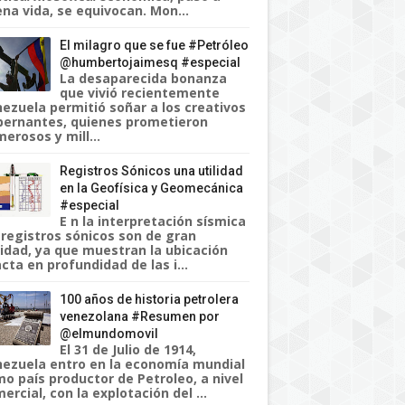
na vida, se equivocan. Mon...
El milagro que se fue #Petróleo
@humbertojaimesq #especial
La desaparecida bonanza
que vivió recientemente
ezuela permitió soñar a los creativos
ernantes, quienes prometieron
erosos y mill...
Registros Sónicos una utilidad
en la Geofísica y Geomecánica
#especial
E n la interpretación sísmica
 registros sónicos son de gran
lidad, ya que muestran la ubicación
cta en profundidad de las i...
100 años de historia petrolera
venezolana #Resumen por
@elmundomovil
El 31 de Julio de 1914,
ezuela entro en la economía mundial
o país productor de Petroleo, a nivel
ercial, con la explotación del ...