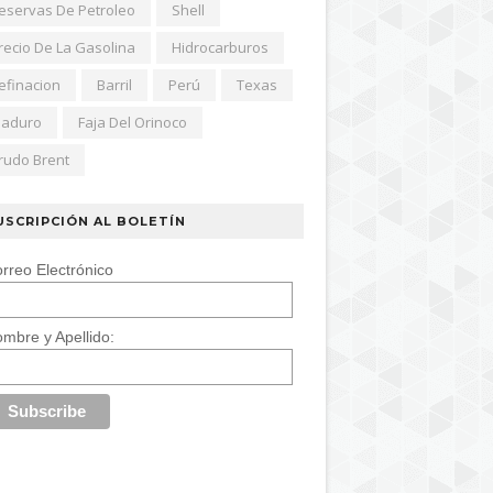
eservas De Petroleo
Shell
recio De La Gasolina
Hidrocarburos
efinacion
Barril
Perú
Texas
aduro
Faja Del Orinoco
rudo Brent
USCRIPCIÓN AL BOLETÍN
rreo Electrónico
mbre y Apellido: