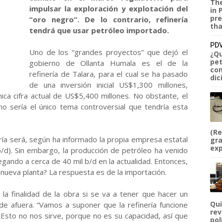
The
impulsar la exploración y explotación del
in 
pre
“oro negro”. De lo contrario, refinería
tha
tendrá que usar petróleo importado.
PDV
Uno de los “grandes proyectos” que dejó el
¿Qu
pet
gobierno de Ollanta Humala es el de la
com
refinería de Talara, para el cual se ha pasado
dic
de una inversión inicial US$1,300 millones,
ica cifra actual de US$5,400 millones. No obstante, el
no sería el único tema controversial que tendría esta
(Re
ría será, según ha informado la propia empresa estatal
gra
exp
b/d). Sin embargo, la producción de petróleo ha venido
gando a cerca de 40 mil b/d en la actualidad. Entonces,
 nueva planta? La respuesta es de la importación.
la finalidad de la obra si se va a tener que hacer un
Qui
 de afuera. “Vamos a suponer que la refinería funcione
rev
 Esto no nos sirve, porque no es su capacidad, así que
pol