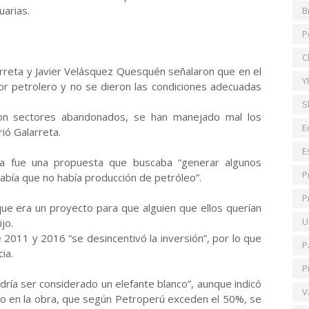
uarias.
B
P
C
arreta y Javier Velásquez Quesquén señalaron que en el
Y
or petrolero y no se dieron las condiciones adecuadas
S
ron sectores abandonados, se han manejado mal los
E
rió Galarreta.
E
ría fue una propuesta que buscaba “generar algunos
P
sabía que no había producción de petróleo”.
P
ue era un proyecto para que alguien que ellos querían
U
jo.
 2011 y 2016 “se desincentivó la inversión”, por lo que
P
ia.
P
dría ser considerado un elefante blanco”, aunque indicó
V
ho en la obra, que según Petroperú exceden el 50%, se