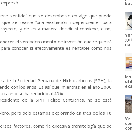
, expresó.
bue
tiene sentido” que se desembolse en algo que puede
 que se realice “una evaluación independiente” para
 proyecto, y de esta manera decidir si conviene, o no,
Ven
gob
 conocer el verdadero monto de inversión que requerirá
num
 para conocer si efectivamente es rentable como nos
los
ras de la Sociedad Peruana de Hidrocarburos (SPH), la
uti
exa
endo con los años. Es así que, mientras en el año 2000
hora eso se ha reducido al 40%.
residente de la SPH, Felipe Cantuarias, no se está
rolero, pero solo estamos explorando en tres de las 18
Ven
.
com
ersos factores, como “la excesiva tramitología que se
com