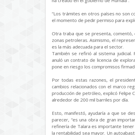
ha creado en el gobierno de Humala”.
“Los trámites en otros países no son co
el momento de pedir permiso para explor
Otra traba que se presenta, comentó, e
zonas petroleras. Asimismo, el represe
es la más adecuada para el sector.
También se refirió al sistema judicial.
anuló un contrato de licencia de explor
pone en riesgo los compromisos firmado
Por todas estas razones, el presiden
cambios relacionados con el marco reg
producción de petróleo, explicó Felipe C
alrededor de 200 mil barriles por día.
Esto, manifestó, ayudaría a que se desa
parecer, “es una obra de gran importanci
refinería de Talara es importante tener 
la rentabilidad sea mayor. Un autoabaste