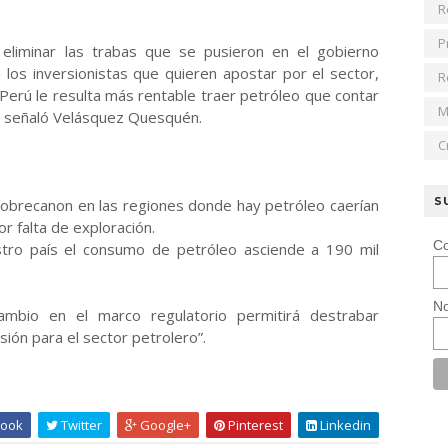
R
P
eliminar las trabas que se pusieron en el gobierno
 los inversionistas que quieren apostar por el sector,
R
Perú le resulta más rentable traer petróleo que contar
M
, señaló Velásquez Quesquén.
C
S
 sobrecanon en las regiones donde hay petróleo caerían
r falta de exploración.
Co
tro país el consumo de petróleo asciende a 190 mil
No
bio en el marco regulatorio permitirá destrabar
ión para el sector petrolero”.
ook
Twitter
Google+
Pinterest
Linkedin