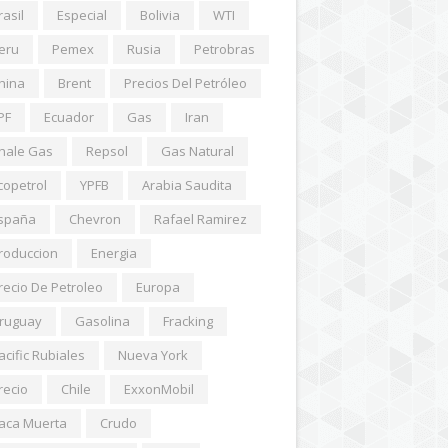
rasil
Especial
Bolivia
WTI
eru
Pemex
Rusia
Petrobras
hina
Brent
Precios Del Petróleo
PF
Ecuador
Gas
Iran
hale Gas
Repsol
Gas Natural
copetrol
YPFB
Arabia Saudita
spaña
Chevron
Rafael Ramirez
roduccion
Energia
recio De Petroleo
Europa
ruguay
Gasolina
Fracking
acific Rubiales
Nueva York
recio
Chile
ExxonMobil
aca Muerta
Crudo