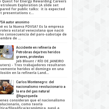
 Quest for Energy Rewarding Careers
Petroleum Exploration (A slide set
pared for public talks: it is expected
t presentations c...
SA autor anonimo
é es la Nueva PDVSA? Es la empresa
rolera estatal venezolana que nació
o consecuencia del paro-sabotaje de
iembre de ...
Accidente en refinería de
Petrobras deja tres heridos
graves, protestas
Jeb Blount / RÍO DE JANEIRO
uters) - Tres trabajadores resultaron
vemente heridos el domingo en una
losión en la refinería Land...
Carlos Montenegro: del
nacionalismo revolucionario a
la era del gas natural
@bguzqueda
enes consideran que el nacionalismo
olucionario, como teoría
ítica/filosófica/económica, pasó a