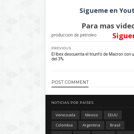
Sigueme en Yout
Para mas video
Sigue
produccion de petroleo
PREVIOUS
El Ibex descuenta el triunfo de Macron con u
del 3%
POST
COMMENT
NOTICIAS POR PAÍSES
Venezuela
Mexico
EEUU
Colombia
Argentina
Brasil