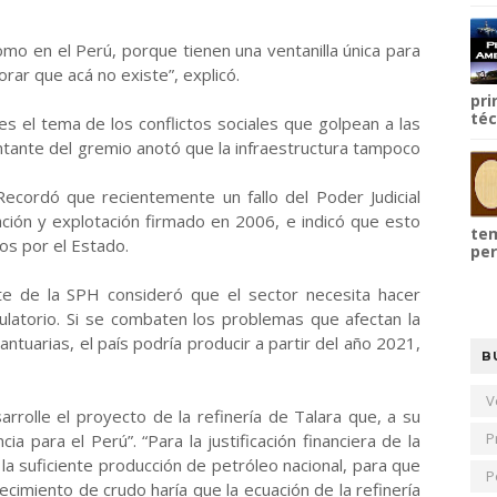
mo en el Perú, porque tienen una ventanilla única para
ar que acá no existe”, explicó.
pri
téc
s el tema de los conflictos sociales que golpean a las
ntante del gremio anotó que la infraestructura tampoco
 Recordó que recientemente un fallo del Poder Judicial
ación y explotación firmado en 2006, e indicó que esto
tem
s por el Estado.
per
te de la SPH consideró que el sector necesita hacer
ulatorio. Si se combaten los problemas que afectan la
antuarias, el país podría producir a partir del año 2021,
B
V
rrolle el proyecto de la refinería de Talara que, a su
P
a para el Perú”. “Para la justificación financiera de la
la suficiente producción de petróleo nacional, para que
P
cimiento de crudo haría que la ecuación de la refinería