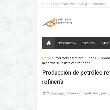
Gana una camara en mi canal de Youtube
NOSOTROS
EVENTOS
EMPR
Home
mercado petrolero
peru
produ
mientras se insiste con refinería
Producción de petróleo re
refinería
9 years ago
mercado petrolero
,
peru
,