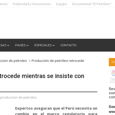
Inicio
Publicidad y Donaciones
Equipo
Documental "El Petróleo"
ESAS
PAISES
ESPECIALES
CONTACTO
ccion de petroleo
Producción de petróleo retrocede
P
trocede mientras se insiste con
lle
sum
com
produccion de petroleo
Rew
Expertos aseguran que el Perú necesita un
www
cambio en el marco regulatorio para