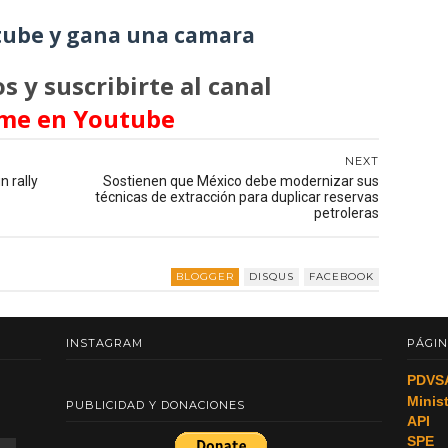
ube y gana una camara
s y suscribirte al canal
me en Youtube
NEXT
n rally
Sostienen que México debe modernizar sus
técnicas de extracción para duplicar reservas
petroleras
BLOGGER
DISQUS
FACEBOOK
INSTAGRAM
PÁGIN
PDVS
Minis
PUBLICIDAD Y DONACIONES
API
SPE