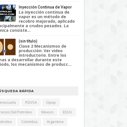
Inyección Continua de Vapor
La inyección continua de
vapor es un método de
recobro mejorado, aplicado
ncipalmente a crudos pesados. La
nica consiste...
(sin título)
Clase 2 Mecanismos de
producción: Ver video
introductorio. Entre los
as a desarrollar durante este
iodo, los mecanismos de producc...
ÚSQUEDA RÁPIDA
enezuela
PDVSA
Opep
recios Del Petroleo
Mexico
EEUU
etroleo
Colombia
Argentina