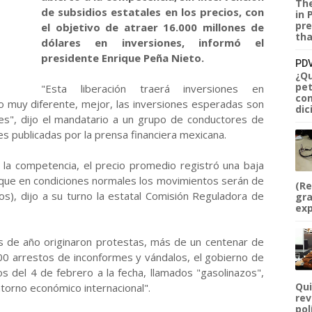
The
de subsidios estatales en los precios, con
in 
pre
el objetivo de atraer 16.000 millones de
tha
dólares en inversiones, informó el
presidente Enrique Peña Nieto.
PDV
¿Qu
pet
"Esta liberación traerá inversiones en
com
io muy diferente, mejor, las inversiones esperadas son
dic
es", dijo el mandatario a un grupo de conductores de
nes publicadas por la prensa financiera mexicana.
a la competencia, el precio promedio registró una baja
 que en condiciones normales los movimientos serán de
(Re
s), dijo a su turno la estatal Comisión Reguladora de
gra
exp
s de año originaron protestas, más de un centenar de
 arrestos de inconformes y vándalos, el gobierno de
 del 4 de febrero a la fecha, llamados "gasolinazos",
Qui
entorno económico internacional".
rev
pol