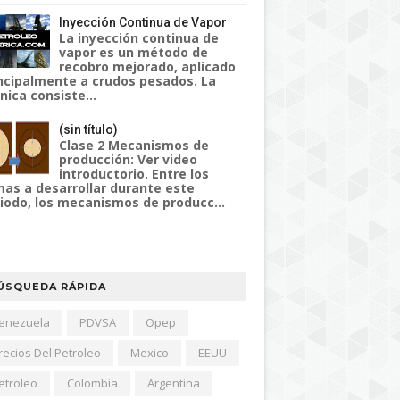
Inyección Continua de Vapor
La inyección continua de
vapor es un método de
recobro mejorado, aplicado
ncipalmente a crudos pesados. La
nica consiste...
(sin título)
Clase 2 Mecanismos de
producción: Ver video
introductorio. Entre los
as a desarrollar durante este
iodo, los mecanismos de producc...
ÚSQUEDA RÁPIDA
enezuela
PDVSA
Opep
recios Del Petroleo
Mexico
EEUU
etroleo
Colombia
Argentina