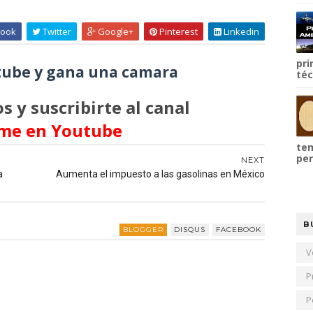
ook
Twitter
Google+
Pinterest
Linkedin
pri
ube y gana una camara
téc
s y suscribirte al canal
me en Youtube
tem
per
NEXT
a
Aumenta el impuesto a las gasolinas en México
B
BLOGGER
DISQUS
FACEBOOK
V
P
P