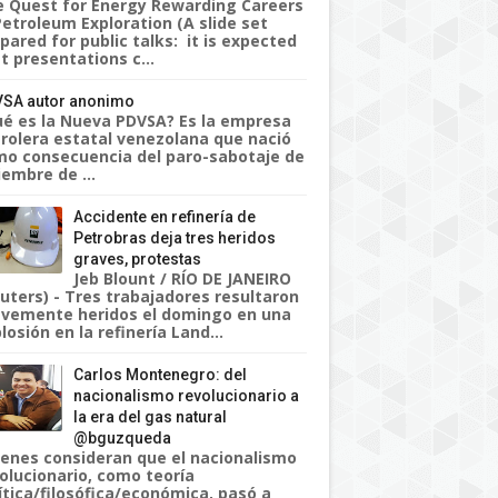
 Quest for Energy Rewarding Careers
Petroleum Exploration (A slide set
pared for public talks: it is expected
t presentations c...
SA autor anonimo
é es la Nueva PDVSA? Es la empresa
rolera estatal venezolana que nació
o consecuencia del paro-sabotaje de
iembre de ...
Accidente en refinería de
Petrobras deja tres heridos
graves, protestas
Jeb Blount / RÍO DE JANEIRO
uters) - Tres trabajadores resultaron
vemente heridos el domingo en una
losión en la refinería Land...
Carlos Montenegro: del
nacionalismo revolucionario a
la era del gas natural
@bguzqueda
enes consideran que el nacionalismo
olucionario, como teoría
ítica/filosófica/económica, pasó a