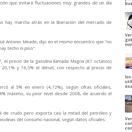
ón que evitará fluctuaciones muy grandes de un día
bue
no hay marcha atrás en la liberación del mercado de
Ven
gob
José Antonio Meade, dijo en el mismo encuentro que "no
num
ay techo ni piso".
, el precio de la gasolina llamada Magna (87 octanos)
 20,1% y 16,5% el diésel, con respecto al precio de
los
uti
exa
ercó al 5% en enero (4,72%), según cifras oficiales,
4% máximo, su peor nivel desde 2008, de acuerdo el
 de crudo pero exporta casi la mitad del petróleo y
Ven
asolinas del consumo nacional, según datos oficiales.
com
com