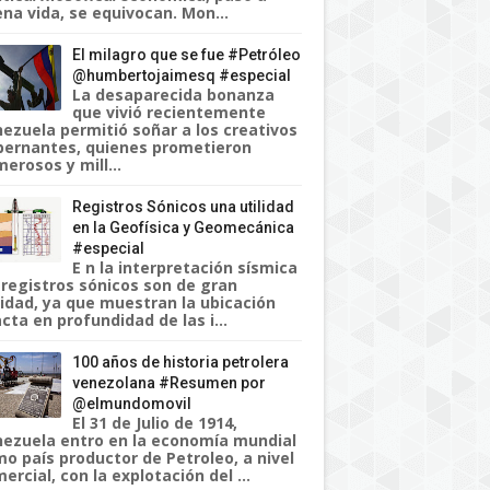
na vida, se equivocan. Mon...
El milagro que se fue #Petróleo
@humbertojaimesq #especial
La desaparecida bonanza
que vivió recientemente
ezuela permitió soñar a los creativos
ernantes, quienes prometieron
erosos y mill...
Registros Sónicos una utilidad
en la Geofísica y Geomecánica
#especial
E n la interpretación sísmica
 registros sónicos son de gran
lidad, ya que muestran la ubicación
cta en profundidad de las i...
100 años de historia petrolera
venezolana #Resumen por
@elmundomovil
El 31 de Julio de 1914,
ezuela entro en la economía mundial
o país productor de Petroleo, a nivel
ercial, con la explotación del ...