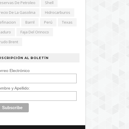
eservas De Petroleo
Shell
recio De La Gasolina
Hidrocarburos
efinacion
Barril
Perú
Texas
aduro
Faja Del Orinoco
rudo Brent
USCRIPCIÓN AL BOLETÍN
rreo Electrónico
mbre y Apellido: