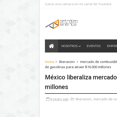
Gana una camara en mi canal de Youtube
NOSOTROS
EVENTOS
EMPR
Home
liberacion
mercado de combustib
de gasolinas para atraer $16.000 millones
México liberaliza mercado
millones
9 years ago
liberacion
,
mercado de co