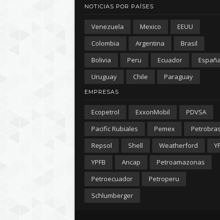
NOTICIAS POR PAÍSES
Venezuela
Mexico
EEUU
Colombia
Argentina
Brasil
Bolivia
Peru
Ecuador
Españ
Uruguay
Chile
Paraguay
EMPRESAS
Ecopetrol
ExxonMobil
PDVSA
Pacific Rubiales
Pemex
Petrobra
Repsol
Shell
Weatherford
Y
YPFB
Ancap
Petroamazonas
Petroecuador
Petroperu
Schlumberger