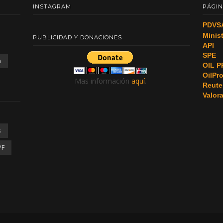
INSTAGRAM
PÁGIN
PDVS
Minis
PUBLICIDAD Y DONACIONES
API
SPE
a
OIL P
OilPr
Mas información
aquí
.
Reute
Valor
s
PF