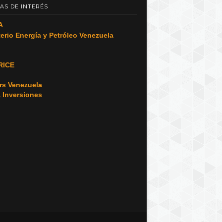
AS DE INTERÉS
A
terio Energía y Petróleo Venezuela
RICE
o
rs Venezuela
a Inversiones