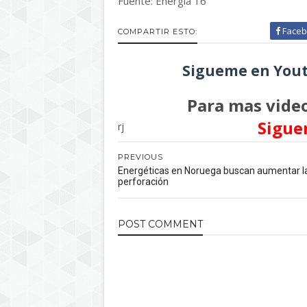
Fuente: Energia 16
Faceb
COMPARTIR ESTO:
Sigueme en Yout
Para mas video
Sigue
rj
PREVIOUS
Energéticas en Noruega buscan aumentar l
perforación
POST
COMMENT