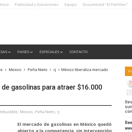
Inicio
Publicidad y Donaciones
Equipo
Documental "El Petróleo"
ESAS
PAISES
ESPECIALES
CONTACTO
le
Mexico
Peña Nieto
rj
México liberaliza mercado
P
 de gasolinas para atraer $16.000
lle
sum
com
mbustible
,
Mexico
,
Peña Nieto
,
rj
Rew
El mercado de gasolinas en México quedó
www
abierto a la competencia, sin intervención