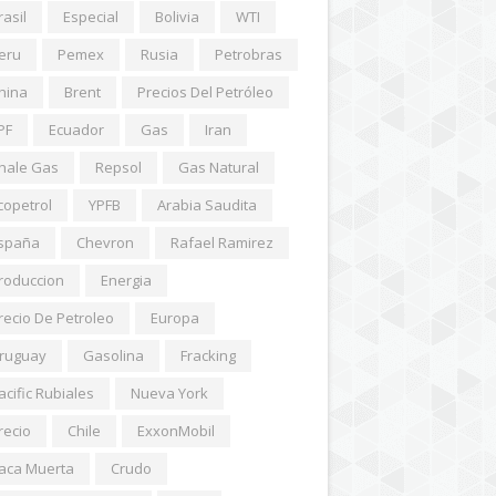
rasil
Especial
Bolivia
WTI
eru
Pemex
Rusia
Petrobras
hina
Brent
Precios Del Petróleo
PF
Ecuador
Gas
Iran
hale Gas
Repsol
Gas Natural
copetrol
YPFB
Arabia Saudita
spaña
Chevron
Rafael Ramirez
roduccion
Energia
recio De Petroleo
Europa
ruguay
Gasolina
Fracking
acific Rubiales
Nueva York
recio
Chile
ExxonMobil
aca Muerta
Crudo