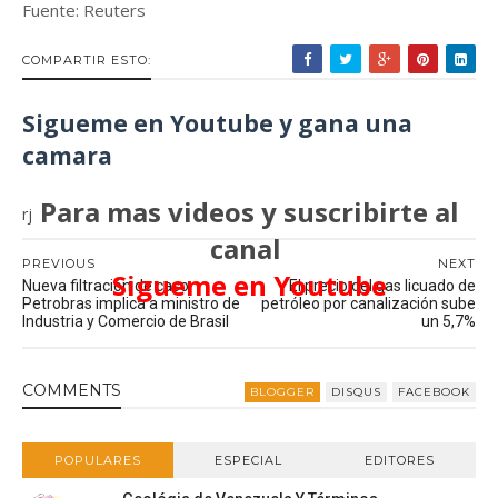
Fuente: Reuters
COMPARTIR ESTO:
Sigueme en Youtube y gana una
camara
Para mas videos y suscribirte al
rj
canal
PREVIOUS
NEXT
Sigueme en Youtube
Nueva filtración de caso
El precio del gas licuado de
Petrobras implica a ministro de
petróleo por canalización sube
Industria y Comercio de Brasil
un 5,7%
COMMENT
S
BLOGGER
DISQUS
FACEBOOK
POPULARES
ESPECIAL
EDITORES