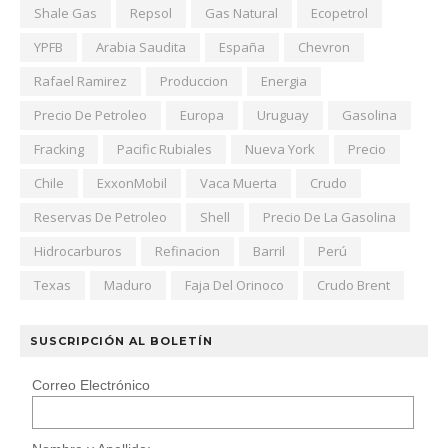
Shale Gas
Repsol
Gas Natural
Ecopetrol
YPFB
Arabia Saudita
España
Chevron
Rafael Ramirez
Produccion
Energia
Precio De Petroleo
Europa
Uruguay
Gasolina
Fracking
Pacific Rubiales
Nueva York
Precio
Chile
ExxonMobil
Vaca Muerta
Crudo
Reservas De Petroleo
Shell
Precio De La Gasolina
Hidrocarburos
Refinacion
Barril
Perú
Texas
Maduro
Faja Del Orinoco
Crudo Brent
SUSCRIPCIÓN AL BOLETÍN
Correo Electrónico