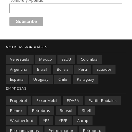
Nombre y Apellido:
NOTICIAS POR PAÍSES
Venezuela
Mexico
EEUU
Colombia
Argentina
Brasil
Bolivia
Peru
Ecuador
España
Uruguay
Chile
Paraguay
EMPRESAS
Ecopetrol
ExxonMobil
PDVSA
Pacific Rubiales
Pemex
Petrobras
Repsol
Shell
Weatherford
YPF
YPFB
Ancap
Petroamazonas
Petroecuador
Petroperu