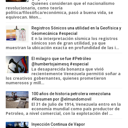
Quienes consideran que el nacionalismo
revolucionario, como teoría
política/filosófica/económica, pasó a buena vida, se
equivocan. Mon...
Registros Sónicos una utilidad en la Geofísica y
Geomecánica #especial
E n la interpretación sísmica los registros
sónicos son de gran utilidad, ya que
muestran la ubicación exacta en profundidad de las i...
El milagro que se fue #Petróleo
@humbertojaimesq #especial
La desaparecida bonanza que vivió
recientemente Venezuela permitió soñar a
los creativos gobernantes, quienes prometieron
numerosos y mill...
100 años de historia petrolera venezolana
#Resumen por @elmundomovil
El 31 de Julio de 1914, Venezuela entro en la
economía mundial como país productor de
Petroleo, a nivel comercial, con la explotación del ...
Inyección Continua de Vapor