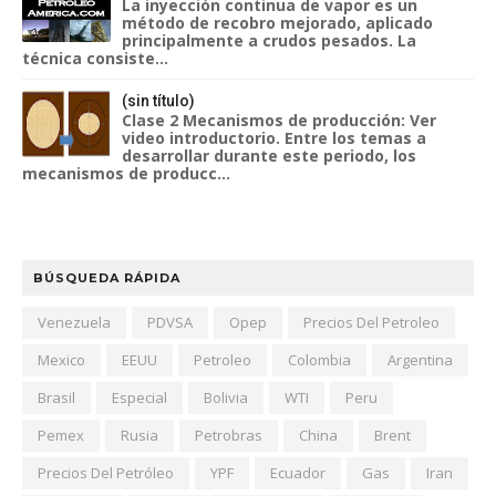
La inyección continua de vapor es un
método de recobro mejorado, aplicado
principalmente a crudos pesados. La
técnica consiste...
(sin título)
Clase 2 Mecanismos de producción: Ver
video introductorio. Entre los temas a
desarrollar durante este periodo, los
mecanismos de producc...
BÚSQUEDA RÁPIDA
Venezuela
PDVSA
Opep
Precios Del Petroleo
Mexico
EEUU
Petroleo
Colombia
Argentina
Brasil
Especial
Bolivia
WTI
Peru
Pemex
Rusia
Petrobras
China
Brent
Precios Del Petróleo
YPF
Ecuador
Gas
Iran