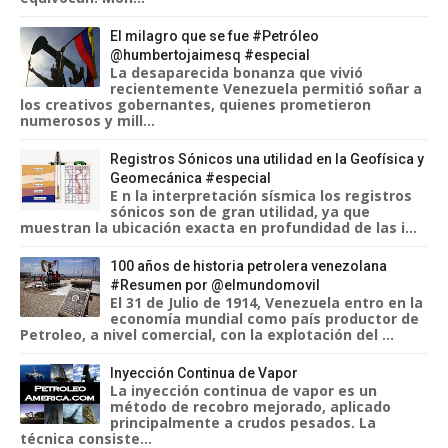
El milagro que se fue #Petróleo
@humbertojaimesq #especial
La desaparecida bonanza que vivió
recientemente Venezuela permitió soñar a
los creativos gobernantes, quienes prometieron
numerosos y mill...
Registros Sónicos una utilidad en la Geofísica y
Geomecánica #especial
E n la interpretación sísmica los registros
sónicos son de gran utilidad, ya que
muestran la ubicación exacta en profundidad de las i...
100 años de historia petrolera venezolana
#Resumen por @elmundomovil
El 31 de Julio de 1914, Venezuela entro en la
economía mundial como país productor de
Petroleo, a nivel comercial, con la explotación del ...
Inyección Continua de Vapor
La inyección continua de vapor es un
método de recobro mejorado, aplicado
principalmente a crudos pesados. La
técnica consiste...