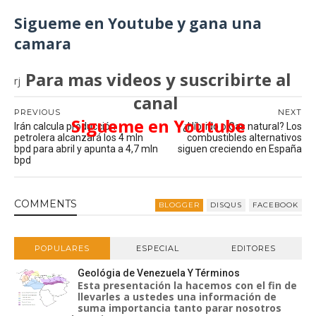
Sigueme en Youtube y gana una
camara
Para mas videos y suscribirte al
rj
canal
PREVIOUS
NEXT
Sigueme en Youtube
Irán calcula producción
¿Híbrido o Gas natural? Los
petrolera alcanzará los 4 mln
combustibles alternativos
bpd para abril y apunta a 4,7 mln
siguen creciendo en España
bpd
COMMENT
S
BLOGGER
DISQUS
FACEBOOK
POPULARES
ESPECIAL
EDITORES
Geológia de Venezuela Y Términos
Esta presentación la hacemos con el fin de
llevarles a ustedes una información de
suma importancia tanto parar nosotros