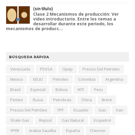
(sin título)
Clase 2 Mecanismos de producción: Ver
video introductorio. Entre los temas a
desarrollar durante este periodo, los
mecanismos de producc...
BÚSQUEDA RÁPIDA
Venezuela
PDVSA
Opep
Precios Del Petroleo
Mexico
EEUU
Petroleo
Colombia
Argentina
Brasil
Especial
Bolivia
WTI
Peru
Pemex
Rusia
Petrobras
China
Brent
Precios Del Petróleo
YPF
Ecuador
Gas
Iran
Shale Gas
Repsol
Gas Natural
Ecopetrol
YPFB
Arabia Saudita
España
Chevron