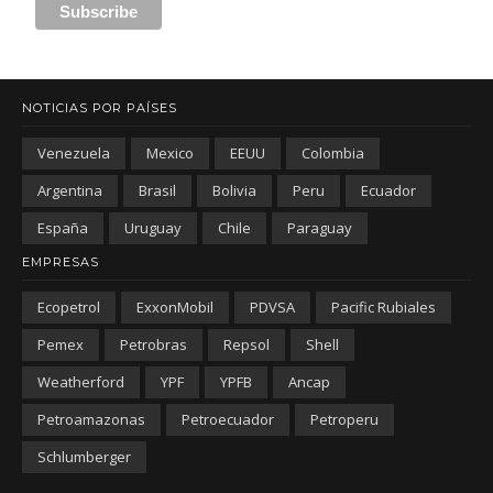
NOTICIAS POR PAÍSES
Venezuela
Mexico
EEUU
Colombia
Argentina
Brasil
Bolivia
Peru
Ecuador
España
Uruguay
Chile
Paraguay
EMPRESAS
Ecopetrol
ExxonMobil
PDVSA
Pacific Rubiales
Pemex
Petrobras
Repsol
Shell
Weatherford
YPF
YPFB
Ancap
Petroamazonas
Petroecuador
Petroperu
Schlumberger