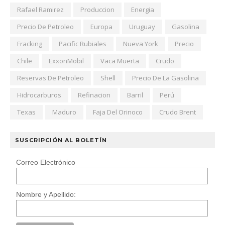
Rafael Ramirez
Produccion
Energia
Precio De Petroleo
Europa
Uruguay
Gasolina
Fracking
Pacific Rubiales
Nueva York
Precio
Chile
ExxonMobil
Vaca Muerta
Crudo
Reservas De Petroleo
Shell
Precio De La Gasolina
Hidrocarburos
Refinacion
Barril
Perú
Texas
Maduro
Faja Del Orinoco
Crudo Brent
SUSCRIPCIÓN AL BOLETÍN
Correo Electrónico
Nombre y Apellido: