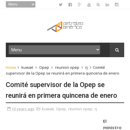
Home
kuwait
Opep
reunion opep
rj
Comité
supervisor de la Opep se reunirá en primera quincena de enero
Comité supervisor de la Opep se
reunirá en primera quincena de enero
10 years ago
kuwait
,
Opep
,
reunion opep
,
rj
El
ministro