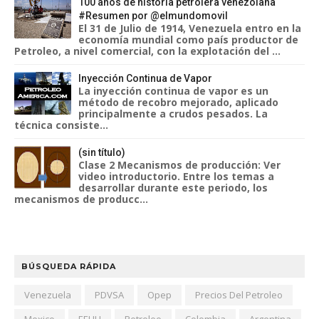
100 años de historia petrolera venezolana
#Resumen por @elmundomovil
El 31 de Julio de 1914, Venezuela entro en la
economía mundial como país productor de
Petroleo, a nivel comercial, con la explotación del ...
Inyección Continua de Vapor
La inyección continua de vapor es un
método de recobro mejorado, aplicado
principalmente a crudos pesados. La
técnica consiste...
(sin título)
Clase 2 Mecanismos de producción: Ver
video introductorio. Entre los temas a
desarrollar durante este periodo, los
mecanismos de producc...
BÚSQUEDA RÁPIDA
Venezuela
PDVSA
Opep
Precios Del Petroleo