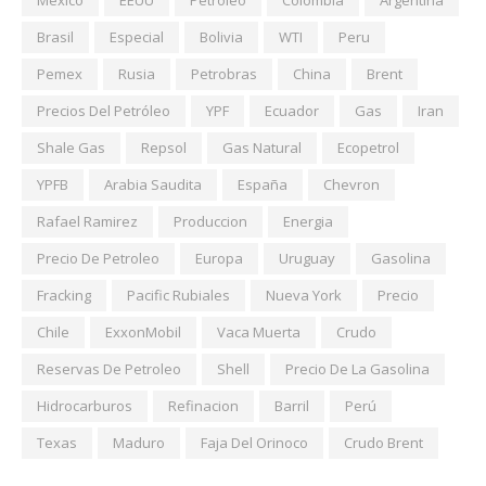
Mexico
EEUU
Petroleo
Colombia
Argentina
Brasil
Especial
Bolivia
WTI
Peru
Pemex
Rusia
Petrobras
China
Brent
Precios Del Petróleo
YPF
Ecuador
Gas
Iran
Shale Gas
Repsol
Gas Natural
Ecopetrol
YPFB
Arabia Saudita
España
Chevron
Rafael Ramirez
Produccion
Energia
Precio De Petroleo
Europa
Uruguay
Gasolina
Fracking
Pacific Rubiales
Nueva York
Precio
Chile
ExxonMobil
Vaca Muerta
Crudo
Reservas De Petroleo
Shell
Precio De La Gasolina
Hidrocarburos
Refinacion
Barril
Perú
Texas
Maduro
Faja Del Orinoco
Crudo Brent