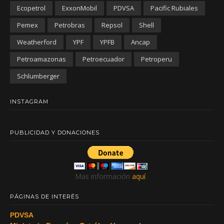
Ecopetrol
ExxonMobil
PDVSA
Pacific Rubiales
Pemex
Petrobras
Repsol
Shell
Weatherford
YPF
YPFB
Ancap
Petroamazonas
Petroecuador
Petroperu
Schlumberger
INSTAGRAM
PUBLICIDAD Y DONACIONES
Mas información
aquí
.
PÁGINAS DE INTERÉS
PDVSA