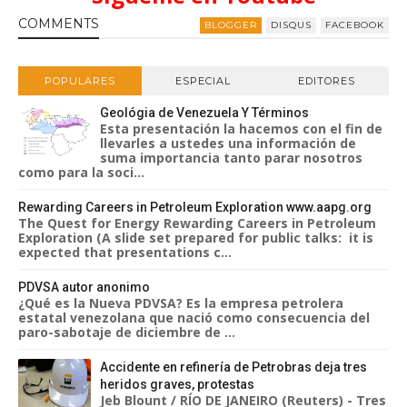
COMMENT
S
BLOGGER
DISQUS
FACEBOOK
POPULARES
ESPECIAL
EDITORES
Geológia de Venezuela Y Términos
Esta presentación la hacemos con el fin de
llevarles a ustedes una información de
suma importancia tanto parar nosotros
como para la soci...
Rewarding Careers in Petroleum Exploration www.aapg.org
The Quest for Energy Rewarding Careers in Petroleum
Exploration (A slide set prepared for public talks: it is
expected that presentations c...
PDVSA autor anonimo
¿Qué es la Nueva PDVSA? Es la empresa petrolera
estatal venezolana que nació como consecuencia del
paro-sabotaje de diciembre de ...
Accidente en refinería de Petrobras deja tres
heridos graves, protestas
Jeb Blount / RÍO DE JANEIRO (Reuters) - Tres