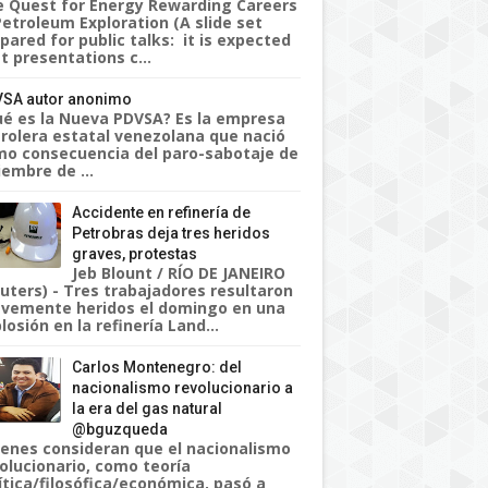
 Quest for Energy Rewarding Careers
Petroleum Exploration (A slide set
pared for public talks: it is expected
t presentations c...
SA autor anonimo
é es la Nueva PDVSA? Es la empresa
rolera estatal venezolana que nació
o consecuencia del paro-sabotaje de
iembre de ...
Accidente en refinería de
Petrobras deja tres heridos
graves, protestas
Jeb Blount / RÍO DE JANEIRO
uters) - Tres trabajadores resultaron
vemente heridos el domingo en una
losión en la refinería Land...
Carlos Montenegro: del
nacionalismo revolucionario a
la era del gas natural
@bguzqueda
enes consideran que el nacionalismo
olucionario, como teoría
ítica/filosófica/económica, pasó a