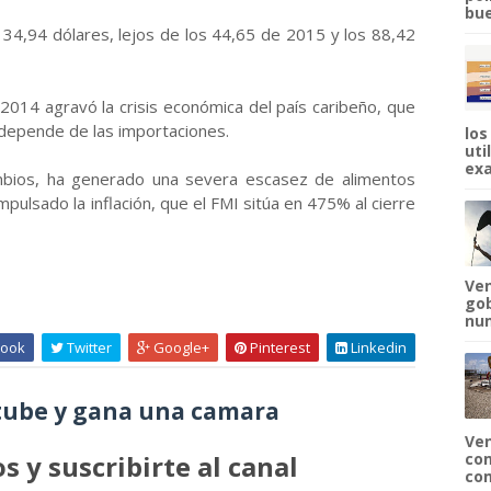
bue
34,94 dólares, lejos de los 44,65 de 2015 y los 88,42
2014 agravó la crisis económica del país caribeño, que
 depende de las importaciones.
los
uti
exa
ambios, ha generado una severa escasez de alimentos
pulsado la inflación, que el FMI sitúa en 475% al cierre
Ven
gob
num
ook
Twitter
Google+
Pinterest
Linkedin
ube y gana una camara
Ven
s y suscribirte al canal
com
com