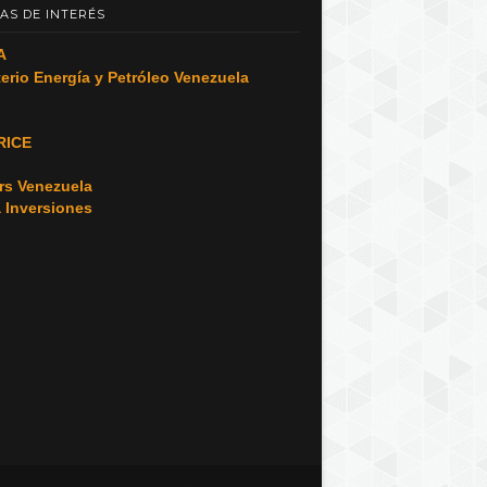
AS DE INTERÉS
A
terio Energía y Petróleo Venezuela
RICE
o
rs Venezuela
a Inversiones