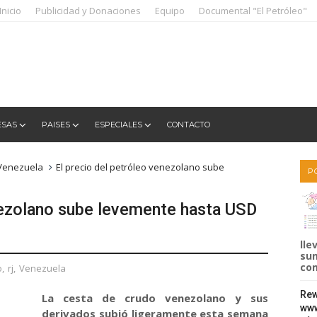
Inicio
Publicidad y Donaciones
Equipo
Documental "El Petróleo"
ESAS
PAISES
ESPECIALES
CONTACTO
Venezuela
El precio del petróleo venezolano sube
P
nezolano sube levemente hasta USD
lle
sum
com
o
,
rj
,
Venezuela
Rew
La cesta de crudo venezolano y sus
www
derivados subió ligeramente esta semana