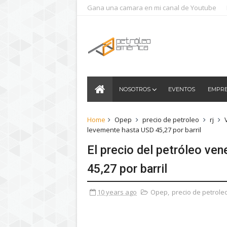
Gana una camara en mi canal de Youtube
NOSOTROS
EVENTOS
EMPR
Home
Opep
precio de petroleo
rj
levemente hasta USD 45,27 por barril
El precio del petróleo ve
45,27 por barril
10 years ago
Opep
,
precio de petrole