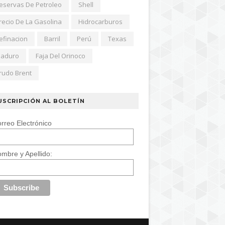
eservas De Petroleo
Shell
recio De La Gasolina
Hidrocarburos
efinacion
Barril
Perú
Texas
aduro
Faja Del Orinoco
rudo Brent
USCRIPCIÓN AL BOLETÍN
rreo Electrónico
mbre y Apellido: