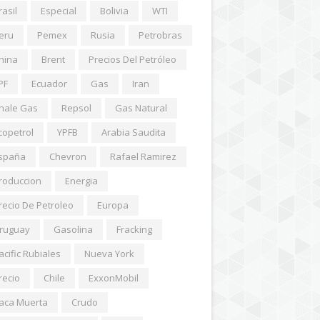
rasil
Especial
Bolivia
WTI
eru
Pemex
Rusia
Petrobras
hina
Brent
Precios Del Petróleo
PF
Ecuador
Gas
Iran
hale Gas
Repsol
Gas Natural
copetrol
YPFB
Arabia Saudita
spaña
Chevron
Rafael Ramirez
roduccion
Energia
recio De Petroleo
Europa
ruguay
Gasolina
Fracking
acific Rubiales
Nueva York
recio
Chile
ExxonMobil
aca Muerta
Crudo