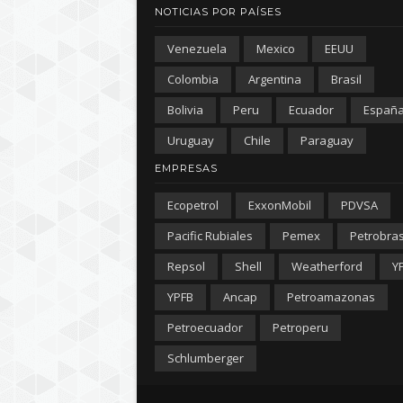
NOTICIAS POR PAÍSES
Venezuela
Mexico
EEUU
Colombia
Argentina
Brasil
Bolivia
Peru
Ecuador
Españ
Uruguay
Chile
Paraguay
EMPRESAS
Ecopetrol
ExxonMobil
PDVSA
Pacific Rubiales
Pemex
Petrobra
Repsol
Shell
Weatherford
Y
YPFB
Ancap
Petroamazonas
Petroecuador
Petroperu
Schlumberger