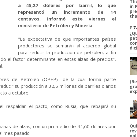
The
a 45,27 dólares por barril, lo que
in 
pre
representó un incremento de 14
tha
centavos, informó este viernes el
ministerio de Petróleo y Minería.
PDV
¿Qu
pet
"La expectativa de que importantes países
com
productores se sumarán al acuerdo global
dic
para reducir la producción de petróleo, a fin
ndo el factor determinante en estas alzas de precios",
l.
ores de Petróleo (OPEP) -de la cual forma parte
(Re
ducir su producción a 32,5 millones de barriles diarios
gra
exp
cto a octubre.
el respaldan el pacto, como Rusia, que rebajará su
Qui
anas de alzas, con un promedio de 44,60 dólares por
rev
del mes pasado.
pol