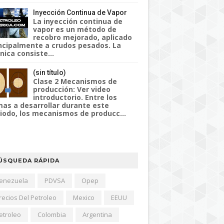
Inyección Continua de Vapor
La inyección continua de
vapor es un método de
recobro mejorado, aplicado
ncipalmente a crudos pesados. La
nica consiste...
(sin título)
Clase 2 Mecanismos de
producción: Ver video
introductorio. Entre los
as a desarrollar durante este
iodo, los mecanismos de producc...
ÚSQUEDA RÁPIDA
enezuela
PDVSA
Opep
recios Del Petroleo
Mexico
EEUU
etroleo
Colombia
Argentina