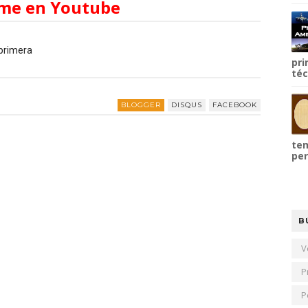
me en Youtube
 primera
pri
téc
BLOGGER
DISQUS
FACEBOOK
tem
per
B
V
P
P