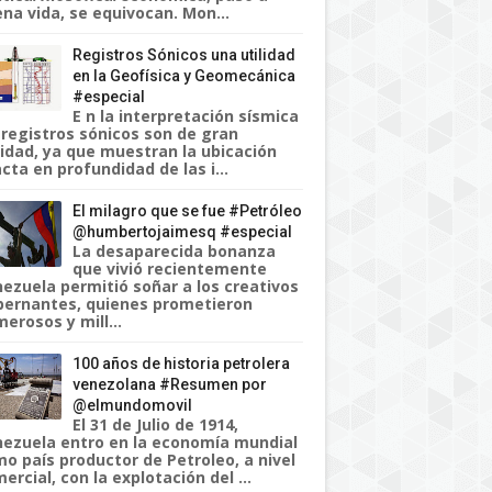
na vida, se equivocan. Mon...
Registros Sónicos una utilidad
en la Geofísica y Geomecánica
#especial
E n la interpretación sísmica
 registros sónicos son de gran
lidad, ya que muestran la ubicación
cta en profundidad de las i...
El milagro que se fue #Petróleo
@humbertojaimesq #especial
La desaparecida bonanza
que vivió recientemente
ezuela permitió soñar a los creativos
ernantes, quienes prometieron
erosos y mill...
100 años de historia petrolera
venezolana #Resumen por
@elmundomovil
El 31 de Julio de 1914,
ezuela entro en la economía mundial
o país productor de Petroleo, a nivel
ercial, con la explotación del ...