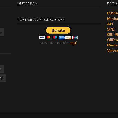
INSTAGRAM
PÁGIN
PDVS
Minis
PUBLICIDAD Y DONACIONES
API
SPE
a
OIL P
OilPr
Mas información
aquí
.
Reute
Valor
s
PF