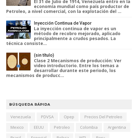
El 31 de Julio de 1914, Venezuela entro en la
economía mundial como país productor de
Petroleo, a nivel comercial, con la explotación del ...
Inyección Continua de Vapor
La inyección continua de vapor es un
método de recobro mejorado, aplicado
principalmente a crudos pesados. La
técnica consiste...
(sin título)
Clase 2 Mecanismos de producción: Ver
video introductorio. Entre los temas a
desarrollar durante este periodo, los
mecanismos de producc...
BÚSQUEDA RÁPIDA
Venezuela
PDVSA
Opep
Precios Del Petroleo
Mexico
EEUU
Petroleo
Colombia
Argentina
Brasil
Especial
Bolivia
WTI
Peru