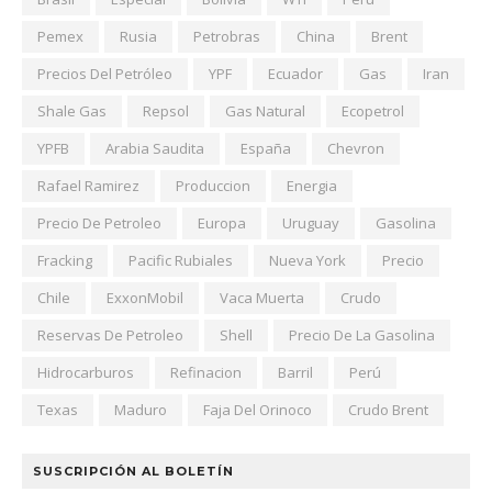
Pemex
Rusia
Petrobras
China
Brent
Precios Del Petróleo
YPF
Ecuador
Gas
Iran
Shale Gas
Repsol
Gas Natural
Ecopetrol
YPFB
Arabia Saudita
España
Chevron
Rafael Ramirez
Produccion
Energia
Precio De Petroleo
Europa
Uruguay
Gasolina
Fracking
Pacific Rubiales
Nueva York
Precio
Chile
ExxonMobil
Vaca Muerta
Crudo
Reservas De Petroleo
Shell
Precio De La Gasolina
Hidrocarburos
Refinacion
Barril
Perú
Texas
Maduro
Faja Del Orinoco
Crudo Brent
SUSCRIPCIÓN AL BOLETÍN