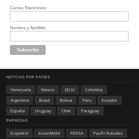
Correo Electrónico
Nombre y Apellido:
NOTICIAS POR PAÍSES
Venezuela
Mexico
EEUU
Colombia
Argentina
Brasil
Bolivia
Peru
Ecuador
España
Uruguay
Chile
Paraguay
EMPRESAS
Ecopetrol
ExxonMobil
PDVSA
Pacific Rubiales