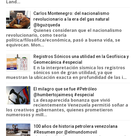
Land...
Carlos Montenegro: del nacionalismo
revolucionario a la era del gas natural
@bguzqueda
Quienes consideran que el nacionalismo
revolucionario, como teoría
política/filosófica/económica, pasó a buena vida, se
equivocan. Mon...
Registros Sónicos una utilidad en la Geofísica y
Geomecánica #especial
E n la interpretación sísmica los registros
sónicos son de gran utilidad, ya que
muestran la ubicación exacta en profundidad de las i...
El milagro que se fue #Petróleo
@humbertojaimesq #especial
La desaparecida bonanza que vivió
recientemente Venezuela permitió soñar a
los creativos gobernantes, quienes prometieron
numerosos y mill...
100 años de historia petrolera venezolana
#Resumen por @elmundomovil