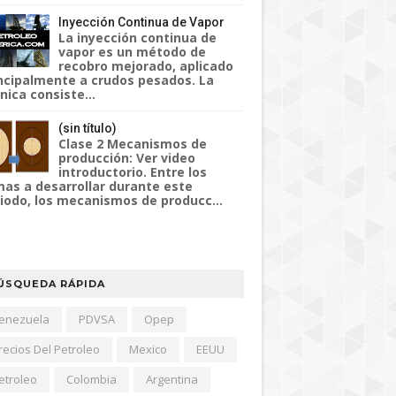
Inyección Continua de Vapor
La inyección continua de
vapor es un método de
recobro mejorado, aplicado
ncipalmente a crudos pesados. La
nica consiste...
(sin título)
Clase 2 Mecanismos de
producción: Ver video
introductorio. Entre los
as a desarrollar durante este
iodo, los mecanismos de producc...
ÚSQUEDA RÁPIDA
enezuela
PDVSA
Opep
recios Del Petroleo
Mexico
EEUU
etroleo
Colombia
Argentina