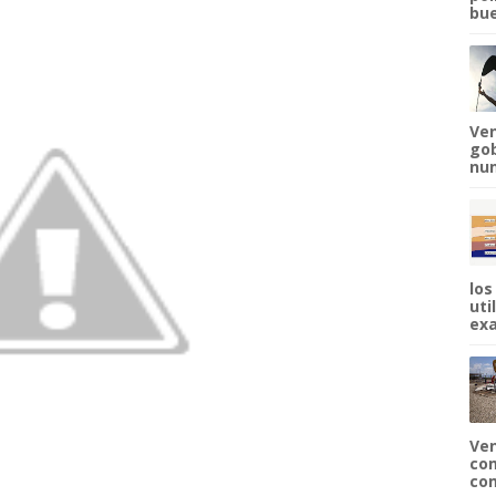
bue
Ven
gob
num
los
uti
exa
Ven
com
com