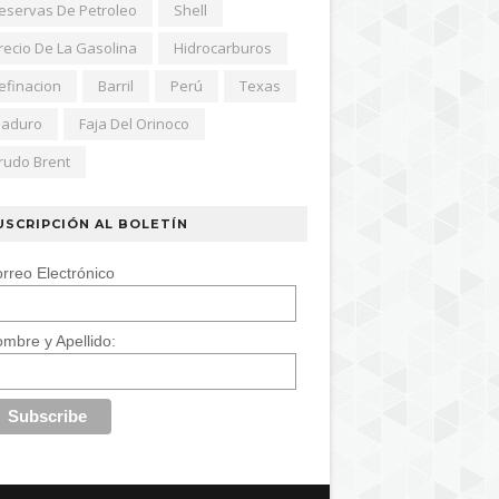
eservas De Petroleo
Shell
recio De La Gasolina
Hidrocarburos
efinacion
Barril
Perú
Texas
aduro
Faja Del Orinoco
rudo Brent
USCRIPCIÓN AL BOLETÍN
rreo Electrónico
mbre y Apellido: