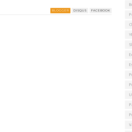
B
BLOGGER
DISQUS
FACEBOOK
P
C
Y
S
E
E
P
P
U
P
P
V