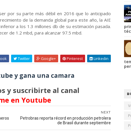
ser por su parte más débil en 2016 que lo anticipado
recimiento de la demanda global para este año, la AIE
inferior a los 1.3 millones db de su estimación pasada.
pri
téc
ecer de 1.2 mbd, para alcanzar 97.5 mbd.
ook
Twitter
Google+
Pinterest
Linkedin
tem
per
ube y gana una camara
s y suscribirte al canal
B
me en Youtube
V
NEXT
P
imeros
Petrobras reporta récord en producción petrolera
de Brasil durante septiembre
P