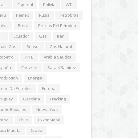
rasil
Especial
Bolivia
WTI
eru
Pemex
Rusia
Petrobras
hina
Brent
Precios Del Petróleo
PF
Ecuador
Gas
Iran
hale Gas
Repsol
Gas Natural
copetrol
YPFB
Arabia Saudita
spaña
Chevron
Rafael Ramirez
roduccion
Energia
recio De Petroleo
Europa
ruguay
Gasolina
Fracking
acific Rubiales
Nueva York
recio
Chile
ExxonMobil
aca Muerta
Crudo