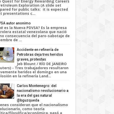
 Quest for Energy Rewarding Careers
Petroleum Exploration (A slide set
pared for public talks: it is expected
t presentations c...
SA autor anonimo
é es la Nueva PDVSA? Es la empresa
rolera estatal venezolana que nació
o consecuencia del paro-sabotaje de
iembre de ...
Accidente en refinería de
Petrobras deja tres heridos
graves, protestas
Jeb Blount / RÍO DE JANEIRO
uters) - Tres trabajadores resultaron
vemente heridos el domingo en una
losión en la refinería Land...
Carlos Montenegro: del
nacionalismo revolucionario a
la era del gas natural
@bguzqueda
enes consideran que el nacionalismo
olucionario, como teoría
ítica/filosófica/económica, pasó a