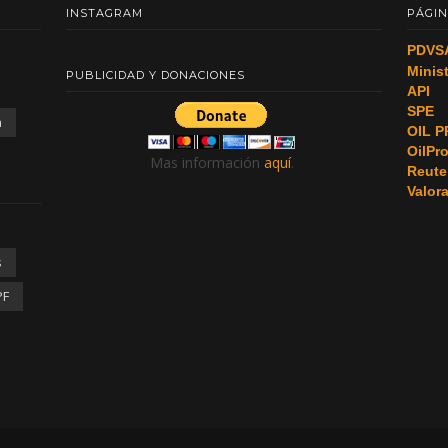
INSTAGRAM
PÁGIN
PDVS
Minis
PUBLICIDAD Y DONACIONES
API
SPE
a
OIL P
OilPr
Mas información
aquí
.
Reute
Valor
s
PF