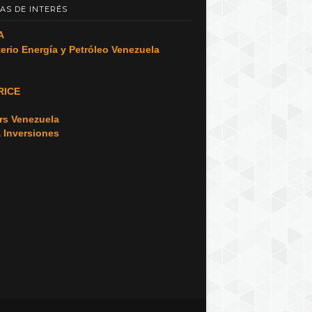
AS DE INTERÉS
A
terio Energía y Petróleo Venezuela
RICE
o
rs Venezuela
a Inversiones