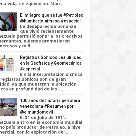
na vida, se equivocan. Mon...
El milagro que se fue #Petróleo
@humbertojaimesq #especial
La desaparecida bonanza
que vivió recientemente
ezuela permitió soñar a los creativos
ernantes, quienes prometieron
erosos y mill...
Registros Sónicos una utilidad
en la Geofísica y Geomecánica
#especial
E n la interpretación sísmica
 registros sónicos son de gran
lidad, ya que muestran la ubicación
cta en profundidad de las i...
100 años de historia petrolera
venezolana #Resumen por
@elmundomovil
El 31 de Julio de 1914,
ezuela entro en la economía mundial
o país productor de Petroleo, a nivel
ercial, con la explotación del ...