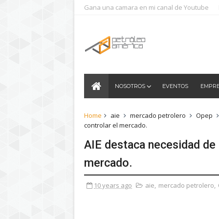
Gana una camara en mi canal de Youtube
NOSOTROS
EVENTOS
EMPR
Home
aie
mercado petrolero
Opep
controlar el mercado.
AIE destaca necesidad de 
mercado.
10 years ago
aie
,
mercado petrolero
,