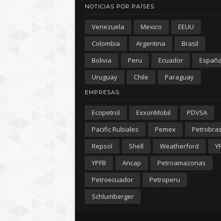
NOTICIAS POR PAÍSES
Venezuela
Mexico
EEUU
Colombia
Argentina
Brasil
Bolivia
Peru
Ecuador
Españ
Uruguay
Chile
Paraguay
EMPRESAS
Ecopetrol
ExxonMobil
PDVSA
Pacific Rubiales
Pemex
Petrobra
Repsol
Shell
Weatherford
Y
YPFB
Ancap
Petroamazonas
Petroecuador
Petroperu
Schlumberger