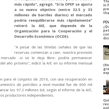
The
más rápido", agregó. "Si la OPEP se ajusta
in 
pre
a su nuevo objetivo (entre 32.5 y 33
tha
millones de barriles diarios) el mercado
podría reequilibrarse más rápidamente"
PDV
reiteró la AIE, que depende de la
¿Qu
pet
Organización para la Cooperación y el
com
Desarrollo Económico (OCDE).
dic
"A pesar de las tímidas señales de que las
reservas comienzan a caer, nuestra previsión
mercado -si se le deja libre- podría permanecer
del año próximo", indicó la AIE en su informe mensual
(Re
gra
exp
ón para el conjunto de 2016, con una recuperación en
ministro de petróleo a nivel mundial fue de 600 mil
lcanzar los 97.2 millones bd, según el informe de la AIE,
 los productores independientes.
Qui
rev
pol