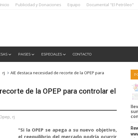
Inicio
Publicidad y Donaciones
Equipo
Documental "El Petróleo"
ESAS
PAISES
ESPECIALES
CONTACTO
rj
AIE destaca necesidad de recorte de la OPEP para
P
recorte de la OPEP para controlar el
lle
sum
com
Opep
,
rj
Rew
"Si la OPEP se apega a su nuevo objetivo,
www
el reequilibrio del mercado podría ocurrir