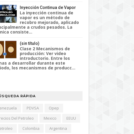
Inyección Continua de Vapor
La inyección continua de
vapor es un método de
recobro mejorado, aplicado
ncipalmente a crudos pesados. La
nica consiste...
(sin título)
Clase 2 Mecanismos de
producción: Ver video
introductorio. Entre los
as a desarrollar durante este
iodo, los mecanismos de producc...
ÚSQUEDA RÁPIDA
enezuela
PDVSA
Opep
recios Del Petroleo
Mexico
EEUU
etroleo
Colombia
Argentina