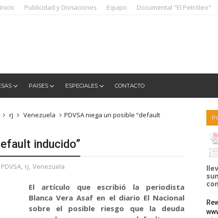
Inicio
Publicidad y Donaciones
Equipo
Documental "El Petróleo"
ESAS
PAISES
ESPECIALES
CONTACTO
rj
Venezuela
PDVSA niega un posible “default
P
efault inducido”
PDVSA
,
rj
,
Venezuela
lle
sum
com
El artículo que escribió la periodista
Blanca Vera Asaf en el diario El Nacional
Rew
sobre el posible riesgo que la deuda
www