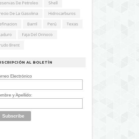
eservas De Petroleo
Shell
recio De La Gasolina
Hidrocarburos
efinacion
Barril
Perú
Texas
aduro
Faja Del Orinoco
rudo Brent
USCRIPCIÓN AL BOLETÍN
rreo Electrónico
mbre y Apellido: