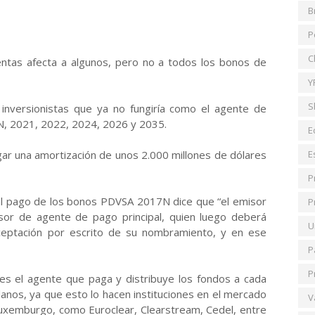
B
P
C
uentas afecta a algunos, pero no a todos los bonos de
Y
S
s inversionistas que ya no fungiría como el agente de
, 2021, 2022, 2024, 2026 y 2035.
E
 una amortización de unos 2.000 millones de dólares
E
P
al pago de los bonos PDVSA 2017N dice que “el emisor
P
or de agente de pago principal, quien luego deberá
U
aceptación por escrito de su nombramiento, y en ese
P
P
 es el agente que paga y distribuye los fondos a cada
anos, ya que esto lo hacen instituciones en el mercado
V
xemburgo, como Euroclear, Clearstream, Cedel, entre