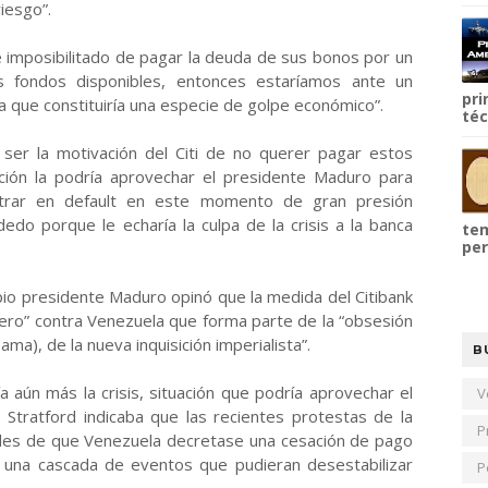
iesgo”.
 imposibilitado de pagar la deuda de sus bonos por un
s fondos disponibles, entonces estaríamos ante un
pri
da que constituiría una especie de golpe económico”.
téc
a ser la motivación del Citi de no querer pagar estos
ión la podría aprovechar el presidente Maduro para
entrar en default en este momento de gran presión
 dedo porque le echaría la culpa de la crisis a la banca
tem
per
o presidente Maduro opinó que la medida del Citibank
iero” contra Venezuela que forma parte de la “obsesión
ma), de la nueva inquisición imperialista”.
B
aún más la crisis, situación que podría aprovechar el
V
 Stratford indicaba que las recientes protestas de la
P
ades de que Venezuela decretase una cesación de pago
una cascada de eventos que pudieran desestabilizar
P