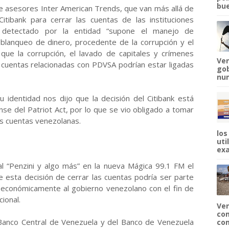
bue
de asesores Inter American Trends, que van más allá de
itibank para cerrar las cuentas de las instituciones
o detectado por la entidad “supone el manejo de
 blanqueo de dinero, procedente de la corrupción y el
ir que la corrupción, el lavado de capitales y crímenes
Ven
 cuentas relacionadas con PDVSA podrían estar ligadas
gob
num
u identidad nos dijo que la decisión del Citibank está
nse del Patriot Act, por lo que se vio obligado a tomar
as cuentas venezolanas.
los
uti
exa
al “Penzini y algo más” en la nueva Mágica 99.1 FM el
e esta decisión de cerrar las cuentas podría ser parte
r económicamente al gobierno venezolano con el fin de
ional.
Ven
com
l Banco Central de Venezuela y del Banco de Venezuela
com