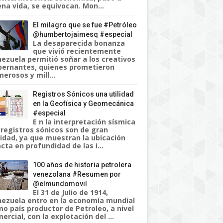
na vida, se equivocan. Mon...
El milagro que se fue #Petróleo
@humbertojaimesq #especial
La desaparecida bonanza
que vivió recientemente
ezuela permitió soñar a los creativos
ernantes, quienes prometieron
erosos y mill...
Registros Sónicos una utilidad
en la Geofísica y Geomecánica
#especial
E n la interpretación sísmica
 registros sónicos son de gran
lidad, ya que muestran la ubicación
cta en profundidad de las i...
100 años de historia petrolera
venezolana #Resumen por
@elmundomovil
El 31 de Julio de 1914,
ezuela entro en la economía mundial
o país productor de Petroleo, a nivel
ercial, con la explotación del ...