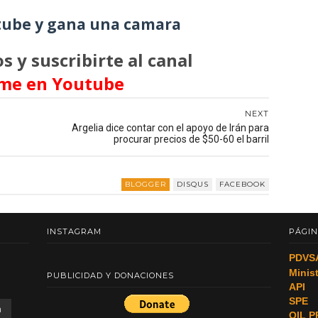
ube y gana una camara
s y suscribirte al canal
me en Youtube
NEXT
Argelia dice contar con el apoyo de Irán para
procurar precios de $50-60 el barril
BLOGGER
DISQUS
FACEBOOK
INSTAGRAM
PÁGIN
PDVS
Minis
PUBLICIDAD Y DONACIONES
API
SPE
a
OIL P