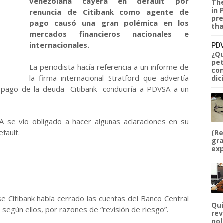
venezolana cayera en default por
The
in 
renuncia de Citibank como agente de
pre
pago causó una gran polémica en los
tha
mercados financieros nacionales e
internacionales.
PDV
¿Qu
pet
La periodista hacía referencia a un informe de
com
la firma internacional Stratford que advertía
dic
l pago de la deuda -Citibank- conduciría a PDVSA a un
SA se vio obligado a hacer algunas aclaraciones en su
fault.
(Re
gra
exp
e Citibank había cerrado las cuentas del Banco Central
Qui
según ellos, por razones de “revisión de riesgo”.
rev
pol