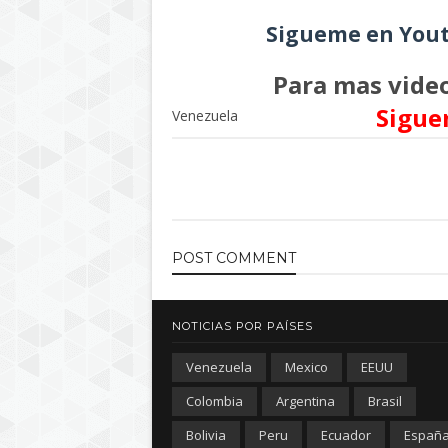
Sigueme en Yout
Para mas video
Sigue
Venezuela
POST
COMMENT
NOTICIAS POR PAÍSES
Venezuela
Mexico
EEUU
Colombia
Argentina
Brasil
Bolivia
Peru
Ecuador
Españ