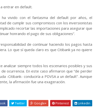
a entrar en default.
n ha vivido con el fantasma del default por años, el
tad de cumplir sus compromisos con los inversionistas
implicado recortar las importaciones para asegurar que
tinuar honrando el pago de sus obligaciones”.
 responsabilidad de continuar haciendo los pagos hasta
era. Lo que sí queda claro es que Citibank ya no quiere
te analizar siempre todos los escenarios posibles y sus
d de ocurrencia. En este caso afirmaron que “de perder
uda -Citibank- conduciría a PDVSA a un default”. Aunque
nte, la afirmación fue una exageración.
ook
Twitter
Google+
Pinterest
Linkedin