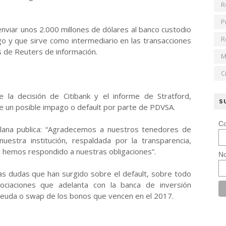
R
P
enviar unos 2.000 millones de dólares al banco custodio
R
go y que sirve como intermediario en las transacciones
s de Reuters de información.
M
C
 la decisión de Citibank y el informe de Stratford,
S
un posible impago o default por parte de PDVSA.
Co
lana publica: “Agradecemos a nuestros tenedores de
uestra institución, respaldada por la transparencia,
al hemos respondido a nuestras obligaciones”.
No
as dudas que han surgido sobre el default, sobre todo
ociaciones que adelanta con la banca de inversión
 deuda o swap de los bonos que vencen en el 2017.