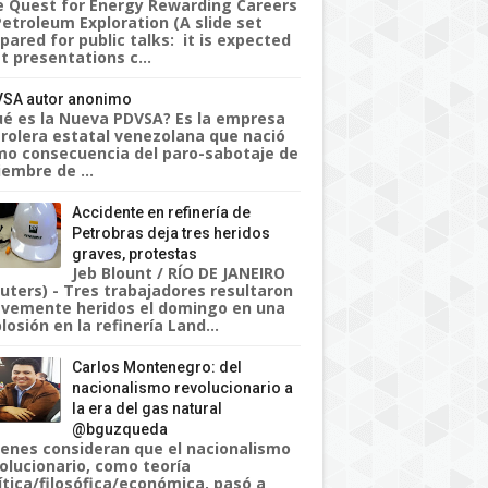
 Quest for Energy Rewarding Careers
Petroleum Exploration (A slide set
pared for public talks: it is expected
t presentations c...
SA autor anonimo
é es la Nueva PDVSA? Es la empresa
rolera estatal venezolana que nació
o consecuencia del paro-sabotaje de
iembre de ...
Accidente en refinería de
Petrobras deja tres heridos
graves, protestas
Jeb Blount / RÍO DE JANEIRO
uters) - Tres trabajadores resultaron
vemente heridos el domingo en una
losión en la refinería Land...
Carlos Montenegro: del
nacionalismo revolucionario a
la era del gas natural
@bguzqueda
enes consideran que el nacionalismo
olucionario, como teoría
ítica/filosófica/económica, pasó a