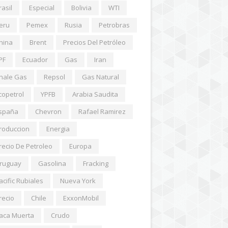
rasil
Especial
Bolivia
WTI
eru
Pemex
Rusia
Petrobras
hina
Brent
Precios Del Petróleo
PF
Ecuador
Gas
Iran
hale Gas
Repsol
Gas Natural
copetrol
YPFB
Arabia Saudita
spaña
Chevron
Rafael Ramirez
roduccion
Energia
recio De Petroleo
Europa
ruguay
Gasolina
Fracking
acific Rubiales
Nueva York
recio
Chile
ExxonMobil
aca Muerta
Crudo