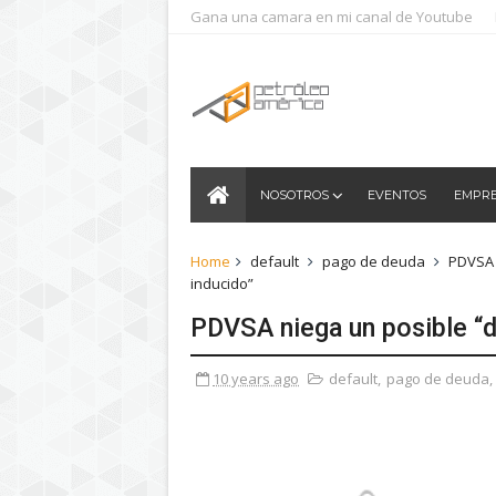
Gana una camara en mi canal de Youtube
NOSOTROS
EVENTOS
EMPR
Home
default
pago de deuda
PDVSA
inducido”
PDVSA niega un posible “d
10 years ago
default
,
pago de deuda
,