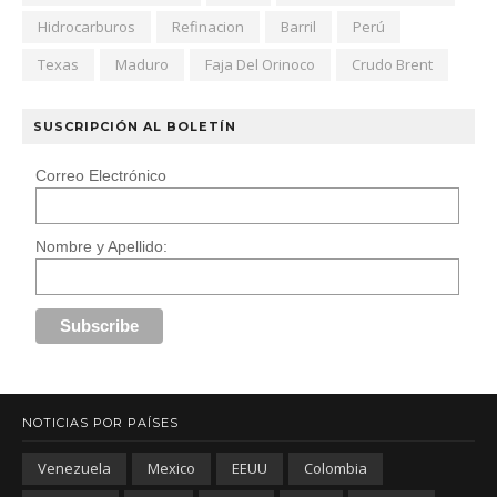
Hidrocarburos
Refinacion
Barril
Perú
Texas
Maduro
Faja Del Orinoco
Crudo Brent
SUSCRIPCIÓN AL BOLETÍN
Correo Electrónico
Nombre y Apellido:
NOTICIAS POR PAÍSES
Venezuela
Mexico
EEUU
Colombia