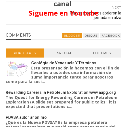
canal
NEXT
Sigueme en Youtube
Bonos soberanos abrieron la
jornada en alza
COMMENT
S
BLOGGER
DISQUS
FACEBOOK
POPULARES
ESPECIAL
EDITORES
Geológia de Venezuela Y Términos
Esta presentación la hacemos con el fin de
llevarles a ustedes una información de
suma importancia tanto parar nosotros
como para la soci...
Rewarding Careers in Petroleum Exploration www.aapg.org
The Quest for Energy Rewarding Careers in Petroleum
Exploration (A slide set prepared for public talks: it is
expected that presentations c...
PDVSA autor anonimo
¿Qué es la Nueva PDVSA? Es la empresa petrolera
estatal venezolana que nació como consecuencia del