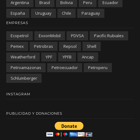
Argentina
Brasil
Bolivia
Peru
Ecuador
España
Uruguay
Chile
Paraguay
EMPRESAS
Ecopetrol
ExxonMobil
PDVSA
Pacific Rubiales
Pemex
Petrobras
Repsol
Shell
Weatherford
YPF
YPFB
Ancap
Petroamazonas
Petroecuador
Petroperu
Schlumberger
INSTAGRAM
PUBLICIDAD Y DONACIONES