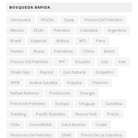
BÚSQUEDA RÁPIDA
Venezuela
PDVSA
Opep
Precios Del Petroleo
Mexico
EEUU
Petroleo
Colombia
Argentina
Brasil
Especial
Bolivia
WTI
Peru
Pemex
Rusia
Petrobras
China
Brent
Precios Del Petróleo
YPF
Ecuador
Gas
Iran
Shale Gas
Repsol
Gas Natural
Ecopetrol
YPFB
Arabia Saudita
España
Chevron
Rafael Ramirez
Produccion
Energia
Precio De Petroleo
Europa
Uruguay
Gasolina
Fracking
Pacific Rubiales
Nueva York
Precio
Chile
ExxonMobil
Vaca Muerta
Crudo
Reservas De Petroleo
Shell
Precio De La Gasolina