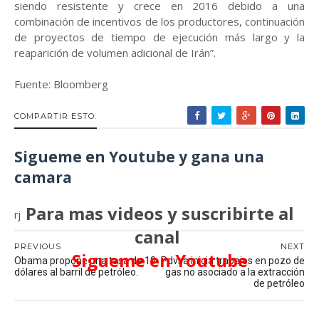
siendo resistente y crece en 2016 debido a una
combinación de incentivos de los productores, continuación
de proyectos de tiempo de ejecución más largo y la
reaparición de volumen adicional de Irán”.
Fuente: Bloomberg
COMPARTIR ESTO:
Sigueme en Youtube y gana una
camara
Para mas videos y suscribirte al
rj
canal
PREVIOUS
NEXT
Sigueme en Youtube
Obama propone una tasa de 10
Pdvsa inicia trabajos en pozo de
dólares al barril de petróleo.
gas no asociado a la extracción
de petróleo