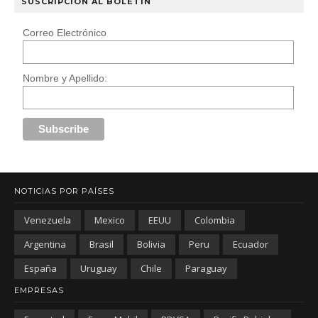
SUSCRIPCIÓN AL BOLETÍN
Correo Electrónico
Nombre y Apellido:
NOTICIAS POR PAÍSES
Venezuela
Mexico
EEUU
Colombia
Argentina
Brasil
Bolivia
Peru
Ecuador
España
Uruguay
Chile
Paraguay
EMPRESAS