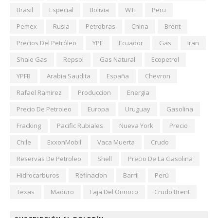
Brasil
Especial
Bolivia
WTI
Peru
Pemex
Rusia
Petrobras
China
Brent
Precios Del Petróleo
YPF
Ecuador
Gas
Iran
Shale Gas
Repsol
Gas Natural
Ecopetrol
YPFB
Arabia Saudita
España
Chevron
Rafael Ramirez
Produccion
Energia
Precio De Petroleo
Europa
Uruguay
Gasolina
Fracking
Pacific Rubiales
Nueva York
Precio
Chile
ExxonMobil
Vaca Muerta
Crudo
Reservas De Petroleo
Shell
Precio De La Gasolina
Hidrocarburos
Refinacion
Barril
Perú
Texas
Maduro
Faja Del Orinoco
Crudo Brent