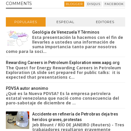
COMMENT
S
BLOGGER
DISQUS
FACEBOOK
POPULARES
ESPECIAL
EDITORES
Geológia de Venezuela Y Términos
Esta presentación la hacemos con el fin de
llevarles a ustedes una información de
suma importancia tanto parar nosotros
como para la soci...
Rewarding Careers in Petroleum Exploration www.aapg.org
The Quest for Energy Rewarding Careers in Petroleum
Exploration (A slide set prepared for public talks: it is
expected that presentations c...
PDVSA autor anonimo
¿Qué es la Nueva PDVSA? Es la empresa petrolera
estatal venezolana que nació como consecuencia del
paro-sabotaje de diciembre de ...
Accidente en refinería de Petrobras deja tres
heridos graves, protestas
Jeb Blount / RÍO DE JANEIRO (Reuters) - Tres
trabajadores resultaron gravemente