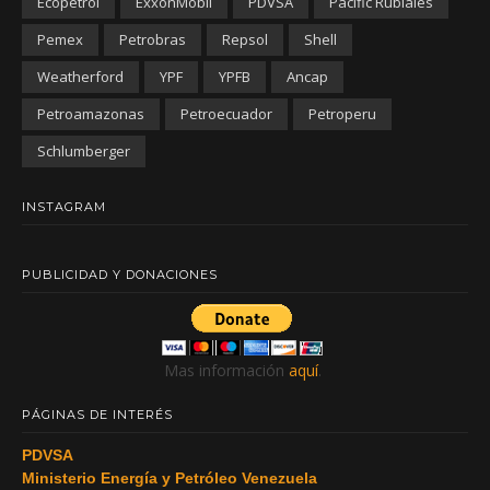
Ecopetrol
ExxonMobil
PDVSA
Pacific Rubiales
Pemex
Petrobras
Repsol
Shell
Weatherford
YPF
YPFB
Ancap
Petroamazonas
Petroecuador
Petroperu
Schlumberger
INSTAGRAM
PUBLICIDAD Y DONACIONES
Mas información
aquí
.
PÁGINAS DE INTERÉS
PDVSA
Ministerio Energía y Petróleo Venezuela