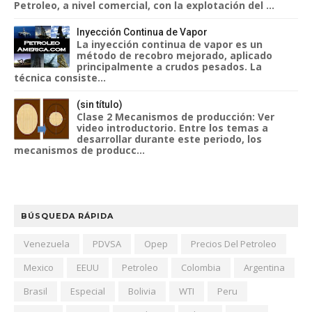
Petroleo, a nivel comercial, con la explotación del ...
Inyección Continua de Vapor
La inyección continua de vapor es un
método de recobro mejorado, aplicado
principalmente a crudos pesados. La
técnica consiste...
(sin título)
Clase 2 Mecanismos de producción: Ver
video introductorio. Entre los temas a
desarrollar durante este periodo, los
mecanismos de producc...
BÚSQUEDA RÁPIDA
Venezuela
PDVSA
Opep
Precios Del Petroleo
Mexico
EEUU
Petroleo
Colombia
Argentina
Brasil
Especial
Bolivia
WTI
Peru