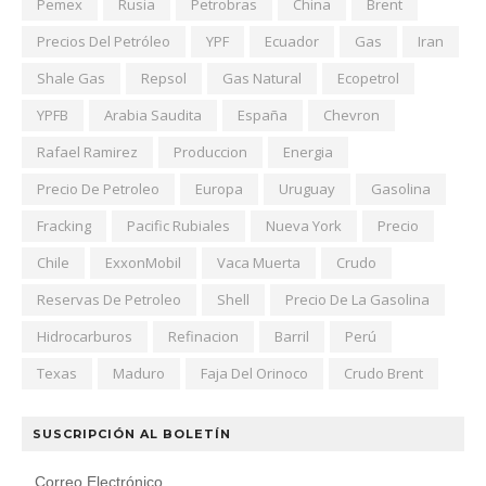
Pemex
Rusia
Petrobras
China
Brent
Precios Del Petróleo
YPF
Ecuador
Gas
Iran
Shale Gas
Repsol
Gas Natural
Ecopetrol
YPFB
Arabia Saudita
España
Chevron
Rafael Ramirez
Produccion
Energia
Precio De Petroleo
Europa
Uruguay
Gasolina
Fracking
Pacific Rubiales
Nueva York
Precio
Chile
ExxonMobil
Vaca Muerta
Crudo
Reservas De Petroleo
Shell
Precio De La Gasolina
Hidrocarburos
Refinacion
Barril
Perú
Texas
Maduro
Faja Del Orinoco
Crudo Brent
SUSCRIPCIÓN AL BOLETÍN
Correo Electrónico