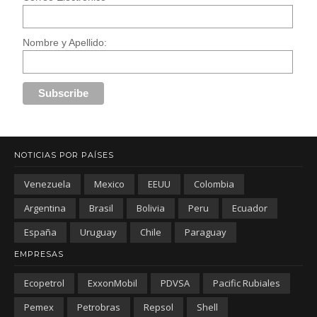
Nombre y Apellido:
NOTICIAS POR PAÍSES
Venezuela
Mexico
EEUU
Colombia
Argentina
Brasil
Bolivia
Peru
Ecuador
España
Uruguay
Chile
Paraguay
EMPRESAS
Ecopetrol
ExxonMobil
PDVSA
Pacific Rubiales
Pemex
Petrobras
Repsol
Shell