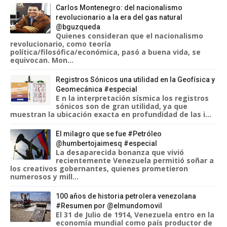
Carlos Montenegro: del nacionalismo
revolucionario a la era del gas natural
@bguzqueda
Quienes consideran que el nacionalismo
revolucionario, como teoría
política/filosófica/económica, pasó a buena vida, se
equivocan. Mon...
Registros Sónicos una utilidad en la Geofísica y
Geomecánica #especial
E n la interpretación sísmica los registros
sónicos son de gran utilidad, ya que
muestran la ubicación exacta en profundidad de las i...
El milagro que se fue #Petróleo
@humbertojaimesq #especial
La desaparecida bonanza que vivió
recientemente Venezuela permitió soñar a
los creativos gobernantes, quienes prometieron
numerosos y mill...
100 años de historia petrolera venezolana
#Resumen por @elmundomovil
El 31 de Julio de 1914, Venezuela entro en la
economía mundial como país productor de