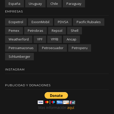
España
Uruguay
Chile
Paraguay
EMPRESAS
Ecopetrol
ExxonMobil
PDVSA
Pacific Rubiales
Pemex
Petrobras
Repsol
Shell
Weatherford
YPF
YPFB
Ancap
Petroamazonas
Petroecuador
Petroperu
Schlumberger
INSTAGRAM
PUBLICIDAD Y DONACIONES
Mas información
aquí
.