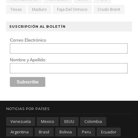
Texas
Maduro
Faja Del Orinoco
Crudo Brent
SUSCRIPCIÓN AL BOLETÍN
Correo Electrónico
Nombre y Apellido:
NOTICIAS POR PAÍSES
Venezuela
Mexico
EEUU
Colombia
Argentina
Brasil
Bolivia
Peru
Ecuador