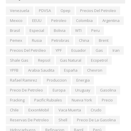
Venezuela
PDVSA
Opep
Precios Del Petroleo
Mexico
EEUU
Petroleo
Colombia
Argentina
Brasil
Especial
Bolivia
WTI
Peru
Pemex
Rusia
Petrobras
China
Brent
Precios Del Petróleo
YPF
Ecuador
Gas
Iran
Shale Gas
Repsol
Gas Natural
Ecopetrol
YPFB
Arabia Saudita
España
Chevron
Rafael Ramirez
Produccion
Energia
Precio De Petroleo
Europa
Uruguay
Gasolina
Fracking
Pacific Rubiales
Nueva York
Precio
Chile
ExxonMobil
Vaca Muerta
Crudo
Reservas De Petroleo
Shell
Precio De La Gasolina
Hidrocarburos
Refinacion
Barril
Perú