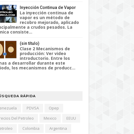
Inyección Continua de Vapor
La inyección continua de
vapor es un método de
recobro mejorado, aplicado
ncipalmente a crudos pesados. La
nica consiste...
(sin título)
Clase 2 Mecanismos de
producción: Ver video
introductorio. Entre los
as a desarrollar durante este
iodo, los mecanismos de producc...
ÚSQUEDA RÁPIDA
enezuela
PDVSA
Opep
recios Del Petroleo
Mexico
EEUU
etroleo
Colombia
Argentina