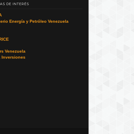
AS DE INTERÉS
A
terio Energía y Petróleo Venezuela
RICE
o
rs Venezuela
a Inversiones