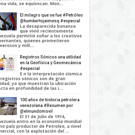
na vida, se equivocan. Mon...
El milagro que se fue #Petróleo
@humbertojaimesq #especial
La desaparecida bonanza
que vivió recientemente
ezuela permitió soñar a los creativos
ernantes, quienes prometieron
erosos y mill...
Registros Sónicos una utilidad
en la Geofísica y Geomecánica
#especial
E n la interpretación sísmica
 registros sónicos son de gran
lidad, ya que muestran la ubicación
cta en profundidad de las i...
100 años de historia petrolera
venezolana #Resumen por
@elmundomovil
El 31 de Julio de 1914,
ezuela entro en la economía mundial
o país productor de Petroleo, a nivel
ercial, con la explotación del ...