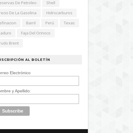
eservas De Petroleo
Shell
recio De La Gasolina
Hidrocarburos
efinacion
Barril
Perú
Texas
aduro
Faja Del Orinoco
rudo Brent
USCRIPCIÓN AL BOLETÍN
rreo Electrónico
mbre y Apellido: