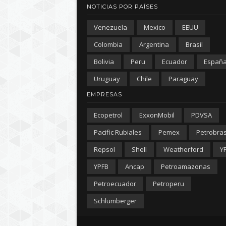
NOTICIAS POR PAÍSES
Venezuela
Mexico
EEUU
Colombia
Argentina
Brasil
Bolivia
Peru
Ecuador
Españ
Uruguay
Chile
Paraguay
EMPRESAS
Ecopetrol
ExxonMobil
PDVSA
Pacific Rubiales
Pemex
Petrobra
Repsol
Shell
Weatherford
Y
YPFB
Ancap
Petroamazonas
Petroecuador
Petroperu
Schlumberger