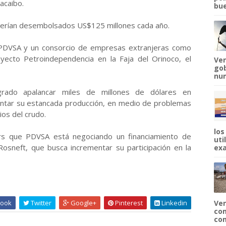
acaibo.
bue
 serían desembolsados US$125 millones cada año.
a PDVSA y un consorcio de empresas extranjeras como
yecto Petroindependencia en la Faja del Orinoco, el
Ven
gob
num
rado apalancar miles de millones de dólares en
vantar su estancada producción, en medio de problemas
ios del crudo.
los
ers que PDVSA está negociando un financiamiento de
uti
Rosneft, que busca incrementar su participación en la
exa
ook
Twitter
Google+
Pinterest
Linkedin
Ven
com
com