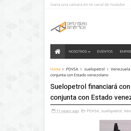
Gana una camara en mi canal de Youtube
NOSOTROS
EVENTOS
EMPR
Home
PDVSA
suelopetrol
Venezuela
conjunta con Estado venezolano
Suelopetrol financiará co
conjunta con Estado vene
11 years ago
PDVSA
,
suelopetrol
,
Ven