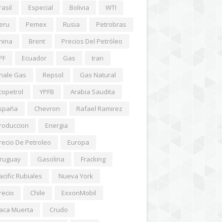
rasil
Especial
Bolivia
WTI
eru
Pemex
Rusia
Petrobras
hina
Brent
Precios Del Petróleo
PF
Ecuador
Gas
Iran
hale Gas
Repsol
Gas Natural
copetrol
YPFB
Arabia Saudita
spaña
Chevron
Rafael Ramirez
roduccion
Energia
recio De Petroleo
Europa
ruguay
Gasolina
Fracking
acific Rubiales
Nueva York
recio
Chile
ExxonMobil
aca Muerta
Crudo