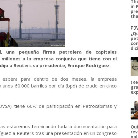
The
in 
pre
tha
PDV
¿Qu
pet
com
dic
ol, una pequeña firma petrolera de capitales
 millones a la empresa conjunta que tiene con el
dijo a Reuters su presidente, Enrique Rodríguez.
se espera para dentro de dos meses, la empresa
(Re
a unos 60.000 barriles por día (bpd) de crudo en cinco
gra
exp
DVSA) tiene 60% de participación en Petrocabimas y
as estaremos terminando toda la documentación para
Qui
rev
dríguez a Reuters tras una presentación en un congreso
pol