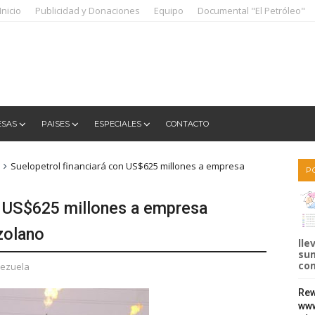
Inicio
Publicidad y Donaciones
Equipo
Documental "El Petróleo"
ESAS
PAISES
ESPECIALES
CONTACTO
Suelopetrol financiará con US$625 millones a empresa
P
n US$625 millones a empresa
zolano
lle
sum
com
ezuela
Rew
www