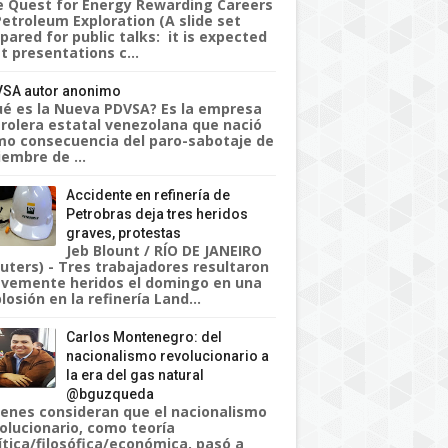
 Quest for Energy Rewarding Careers
Petroleum Exploration (A slide set
pared for public talks: it is expected
t presentations c...
SA autor anonimo
é es la Nueva PDVSA? Es la empresa
rolera estatal venezolana que nació
o consecuencia del paro-sabotaje de
iembre de ...
Accidente en refinería de
Petrobras deja tres heridos
graves, protestas
Jeb Blount / RÍO DE JANEIRO
uters) - Tres trabajadores resultaron
vemente heridos el domingo en una
losión en la refinería Land...
Carlos Montenegro: del
nacionalismo revolucionario a
la era del gas natural
@bguzqueda
enes consideran que el nacionalismo
olucionario, como teoría
ítica/filosófica/económica, pasó a