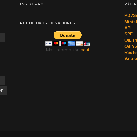
INSTAGRAM
PÁGIN
PDVS
Minis
PUBLICIDAD Y DONACIONES
API
SPE
a
OIL P
OilPr
Mas información
aquí
.
Reute
Valor
s
PF