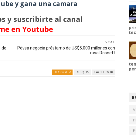
ube y gana una camara
s y suscribirte al canal
me en Youtube
pri
téc
NEXT
s de
Pdvsa negocia préstamo de US$5.000 millones con
rusa Rosneft
tem
per
BLOGGER
DISQUS
FACEBOOK
B
V
P
P