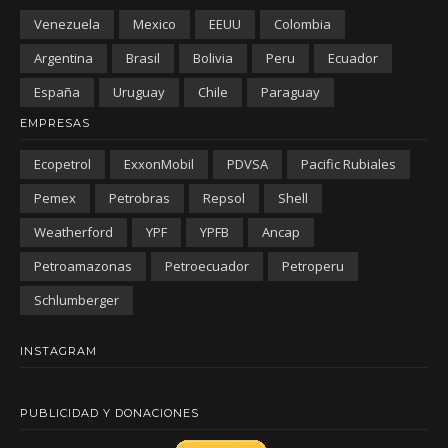
Venezuela
Mexico
EEUU
Colombia
Argentina
Brasil
Bolivia
Peru
Ecuador
España
Uruguay
Chile
Paraguay
EMPRESAS
Ecopetrol
ExxonMobil
PDVSA
Pacific Rubiales
Pemex
Petrobras
Repsol
Shell
Weatherford
YPF
YPFB
Ancap
Petroamazonas
Petroecuador
Petroperu
Schlumberger
INSTAGRAM
PUBLICIDAD Y DONACIONES