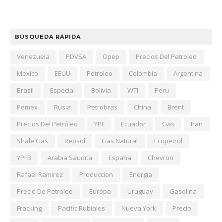
BÚSQUEDA RÁPIDA
Venezuela
PDVSA
Opep
Precios Del Petroleo
Mexico
EEUU
Petroleo
Colombia
Argentina
Brasil
Especial
Bolivia
WTI
Peru
Pemex
Rusia
Petrobras
China
Brent
Precios Del Petróleo
YPF
Ecuador
Gas
Iran
Shale Gas
Repsol
Gas Natural
Ecopetrol
YPFB
Arabia Saudita
España
Chevron
Rafael Ramirez
Produccion
Energia
Precio De Petroleo
Europa
Uruguay
Gasolina
Fracking
Pacific Rubiales
Nueva York
Precio