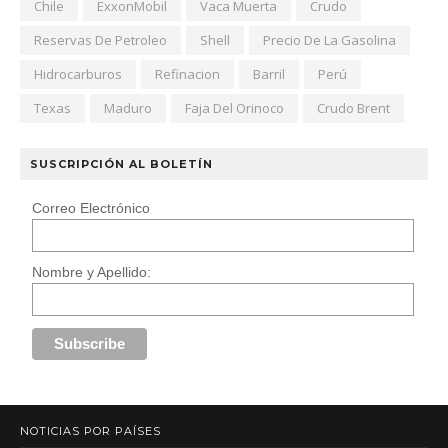
Chile
ExxonMobil
Vaca Muerta
Crudo
Reservas De Petroleo
Shell
Precio De La Gasolina
Hidrocarburos
Refinacion
Barril
Perú
Texas
Maduro
Faja Del Orinoco
Crudo Brent
SUSCRIPCIÓN AL BOLETÍN
Correo Electrónico
Nombre y Apellido:
NOTICIAS POR PAÍSES