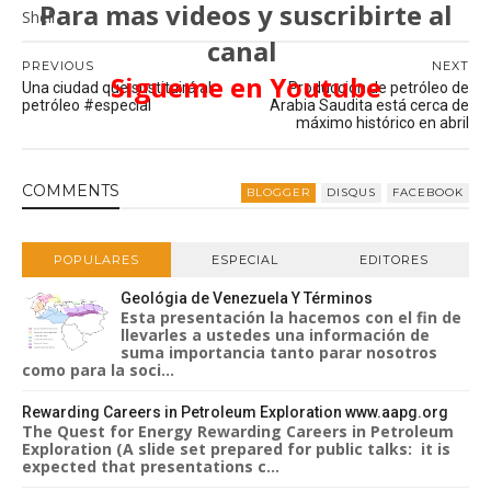
Para mas videos y suscribirte al
Shell
canal
PREVIOUS
NEXT
Sigueme en Youtube
Una ciudad que sustituirá al
Producción de petróleo de
petróleo #especial
Arabia Saudita está cerca de
máximo histórico en abril
COMMENT
S
BLOGGER
DISQUS
FACEBOOK
POPULARES
ESPECIAL
EDITORES
Geológia de Venezuela Y Términos
Esta presentación la hacemos con el fin de
llevarles a ustedes una información de
suma importancia tanto parar nosotros
como para la soci...
Rewarding Careers in Petroleum Exploration www.aapg.org
The Quest for Energy Rewarding Careers in Petroleum
Exploration (A slide set prepared for public talks: it is
expected that presentations c...