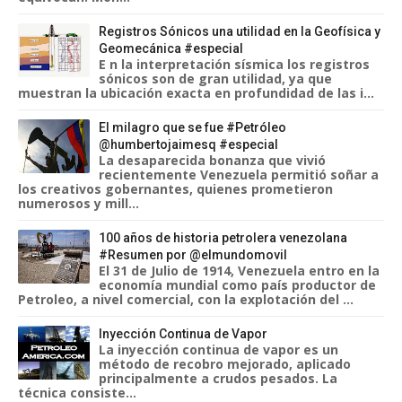
Registros Sónicos una utilidad en la Geofísica y
Geomecánica #especial
E n la interpretación sísmica los registros
sónicos son de gran utilidad, ya que
muestran la ubicación exacta en profundidad de las i...
El milagro que se fue #Petróleo
@humbertojaimesq #especial
La desaparecida bonanza que vivió
recientemente Venezuela permitió soñar a
los creativos gobernantes, quienes prometieron
numerosos y mill...
100 años de historia petrolera venezolana
#Resumen por @elmundomovil
El 31 de Julio de 1914, Venezuela entro en la
economía mundial como país productor de
Petroleo, a nivel comercial, con la explotación del ...
Inyección Continua de Vapor
La inyección continua de vapor es un
método de recobro mejorado, aplicado
principalmente a crudos pesados. La
técnica consiste...