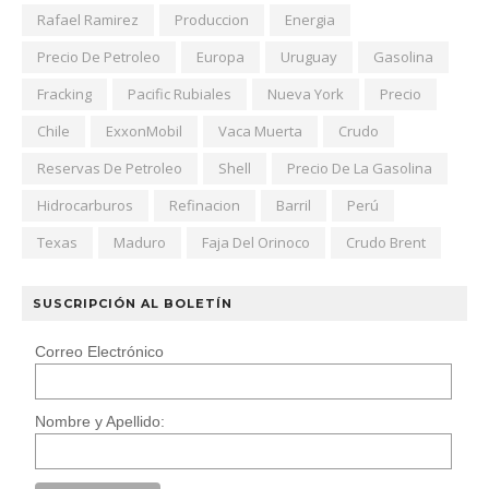
Rafael Ramirez
Produccion
Energia
Precio De Petroleo
Europa
Uruguay
Gasolina
Fracking
Pacific Rubiales
Nueva York
Precio
Chile
ExxonMobil
Vaca Muerta
Crudo
Reservas De Petroleo
Shell
Precio De La Gasolina
Hidrocarburos
Refinacion
Barril
Perú
Texas
Maduro
Faja Del Orinoco
Crudo Brent
SUSCRIPCIÓN AL BOLETÍN
Correo Electrónico
Nombre y Apellido: