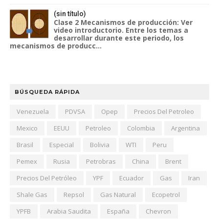
(sin título)
Clase 2 Mecanismos de producción: Ver
video introductorio. Entre los temas a
desarrollar durante este periodo, los
mecanismos de producc...
BÚSQUEDA RÁPIDA
Venezuela
PDVSA
Opep
Precios Del Petroleo
Mexico
EEUU
Petroleo
Colombia
Argentina
Brasil
Especial
Bolivia
WTI
Peru
Pemex
Rusia
Petrobras
China
Brent
Precios Del Petróleo
YPF
Ecuador
Gas
Iran
Shale Gas
Repsol
Gas Natural
Ecopetrol
YPFB
Arabia Saudita
España
Chevron