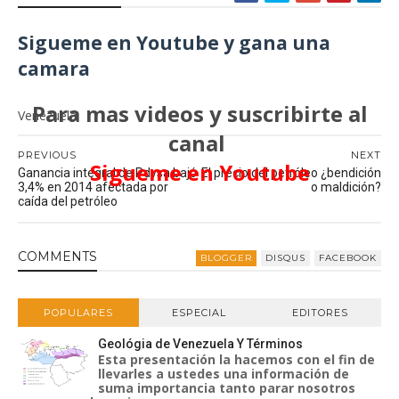
Sigueme en Youtube y gana una
camara
Para mas videos y suscribirte al
Venezuela
canal
PREVIOUS
NEXT
Sigueme en Youtube
Ganancia integral de Pdvsa bajó
El precio del petróleo ¿bendición
3,4% en 2014 afectada por
o maldición?
caída del petróleo
COMMENT
S
BLOGGER
DISQUS
FACEBOOK
POPULARES
ESPECIAL
EDITORES
Geológia de Venezuela Y Términos
Esta presentación la hacemos con el fin de
llevarles a ustedes una información de
suma importancia tanto parar nosotros