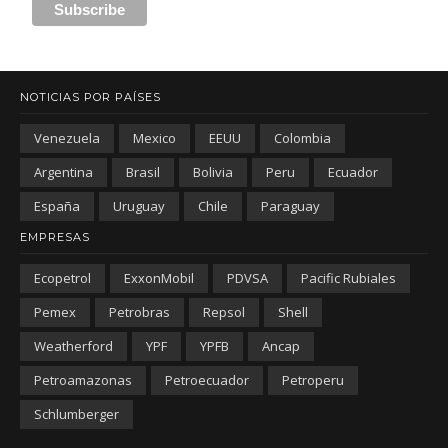
NOTICIAS POR PAÍSES
Venezuela
Mexico
EEUU
Colombia
Argentina
Brasil
Bolivia
Peru
Ecuador
España
Uruguay
Chile
Paraguay
EMPRESAS
Ecopetrol
ExxonMobil
PDVSA
Pacific Rubiales
Pemex
Petrobras
Repsol
Shell
Weatherford
YPF
YPFB
Ancap
Petroamazonas
Petroecuador
Petroperu
Schlumberger