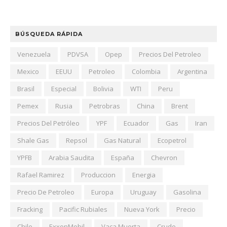
BÚSQUEDA RÁPIDA
Venezuela
PDVSA
Opep
Precios Del Petroleo
Mexico
EEUU
Petroleo
Colombia
Argentina
Brasil
Especial
Bolivia
WTI
Peru
Pemex
Rusia
Petrobras
China
Brent
Precios Del Petróleo
YPF
Ecuador
Gas
Iran
Shale Gas
Repsol
Gas Natural
Ecopetrol
YPFB
Arabia Saudita
España
Chevron
Rafael Ramirez
Produccion
Energia
Precio De Petroleo
Europa
Uruguay
Gasolina
Fracking
Pacific Rubiales
Nueva York
Precio
Chile
ExxonMobil
Vaca Muerta
Crudo