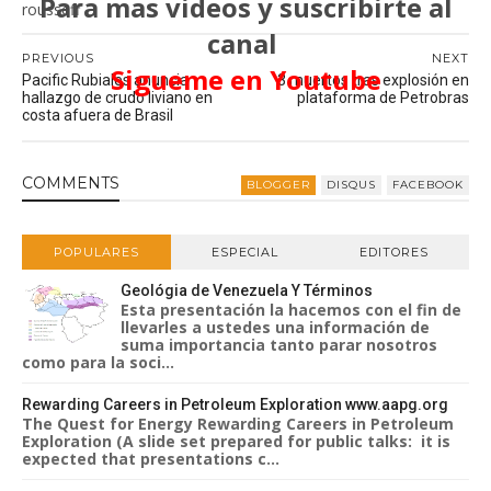
Para mas videos y suscribirte al
rousseff
canal
PREVIOUS
NEXT
Sigueme en Youtube
Pacific Rubiales anuncia
3 muertos tras explosión en
hallazgo de crudo liviano en
plataforma de Petrobras
costa afuera de Brasil
COMMENT
S
BLOGGER
DISQUS
FACEBOOK
POPULARES
ESPECIAL
EDITORES
Geológia de Venezuela Y Términos
Esta presentación la hacemos con el fin de
llevarles a ustedes una información de
suma importancia tanto parar nosotros
como para la soci...
Rewarding Careers in Petroleum Exploration www.aapg.org
The Quest for Energy Rewarding Careers in Petroleum
Exploration (A slide set prepared for public talks: it is
expected that presentations c...