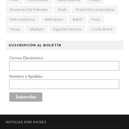
Reservas De Petroleo
Shell
Precio De La Gasolina
Hidrocarburos
Refinacion
Barril
Perú
Texas
Maduro
Faja Del Orinoco
Crudo Brent
SUSCRIPCIÓN AL BOLETÍN
Correo Electrónico
Nombre y Apellido:
NOTICIAS POR PAÍSES