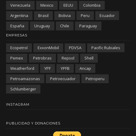
Venezuela
Mexico
EEUU
Colombia
Argentina
Brasil
Bolivia
Peru
Ecuador
España
Uruguay
Chile
Paraguay
EMPRESAS
Ecopetrol
ExxonMobil
PDVSA
Pacific Rubiales
Pemex
Petrobras
Repsol
Shell
Weatherford
YPF
YPFB
Ancap
Petroamazonas
Petroecuador
Petroperu
Schlumberger
INSTAGRAM
PUBLICIDAD Y DONACIONES