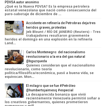
PDVSA autor anonimo
¿Qué es la Nueva PDVSA? Es la empresa petrolera
estatal venezolana que nació como consecuencia del
paro-sabotaje de diciembre de ...
Accidente en refinería de Petrobras deja tres
heridos graves, protestas
Jeb Blount / RÍO DE JANEIRO (Reuters) - Tres
trabajadores resultaron gravemente
heridos el domingo en una explosión en la refinería
Land...
Carlos Montenegro: del nacionalismo
revolucionario a la era del gas natural
@bguzqueda
Quienes consideran que el nacionalismo
revolucionario, como teoría
política/filosófica/económica, pasó a buena vida, se
equivocan. Mon...
El milagro que se fue #Petróleo
@humbertojaimesq #especial
La desaparecida bonanza que vivió
recientemente Venezuela permitió soñar a
los creativos gobernantes, quienes prometieron
numerosos y mill...