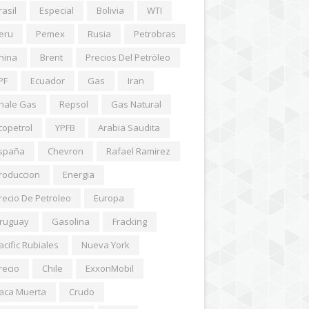
rasil
Especial
Bolivia
WTI
eru
Pemex
Rusia
Petrobras
hina
Brent
Precios Del Petróleo
PF
Ecuador
Gas
Iran
hale Gas
Repsol
Gas Natural
copetrol
YPFB
Arabia Saudita
spaña
Chevron
Rafael Ramirez
roduccion
Energia
recio De Petroleo
Europa
ruguay
Gasolina
Fracking
acific Rubiales
Nueva York
recio
Chile
ExxonMobil
aca Muerta
Crudo