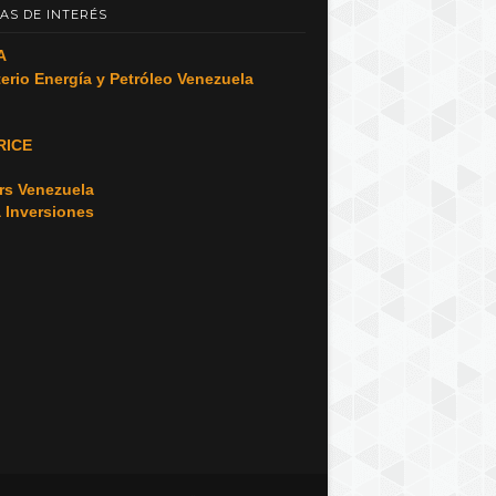
AS DE INTERÉS
A
terio Energía y Petróleo Venezuela
RICE
o
rs Venezuela
a Inversiones