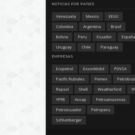
NOTICIAS POR PAÍSES
Venezuela
Mexico
EEUU
Colombia
Argentina
Brasil
Bolivia
Peru
Ecuador
Españ
Uruguay
Chile
Paraguay
EMPRESAS
Ecopetrol
ExxonMobil
PDVSA
Pacific Rubiales
Pemex
Petrobra
Repsol
Shell
Weatherford
Y
YPFB
Ancap
Petroamazonas
Petroecuador
Petroperu
Schlumberger