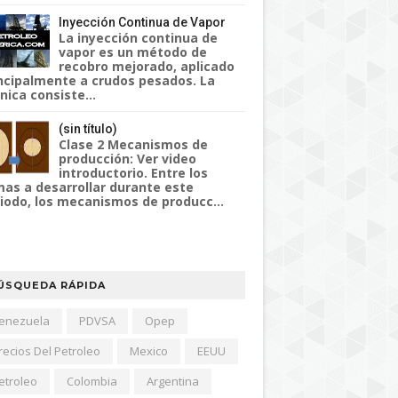
Inyección Continua de Vapor
La inyección continua de
vapor es un método de
recobro mejorado, aplicado
ncipalmente a crudos pesados. La
nica consiste...
(sin título)
Clase 2 Mecanismos de
producción: Ver video
introductorio. Entre los
as a desarrollar durante este
iodo, los mecanismos de producc...
ÚSQUEDA RÁPIDA
enezuela
PDVSA
Opep
recios Del Petroleo
Mexico
EEUU
etroleo
Colombia
Argentina