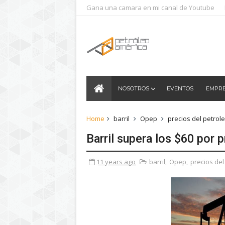
Gana una camara en mi canal de Youtube
NOSOTROS
EVENTOS
EMPR
Home
barril
Opep
precios del petrol
Barril supera los $60 por 
11 years ago
barril
,
Opep
,
precios del