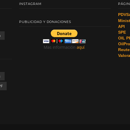
INSTAGRAM
PÁGIN
PDVS
Minis
PUBLICIDAD Y DONACIONES
API
SPE
a
OIL P
OilPr
Mas información
aquí
.
Reute
Valor
s
PF