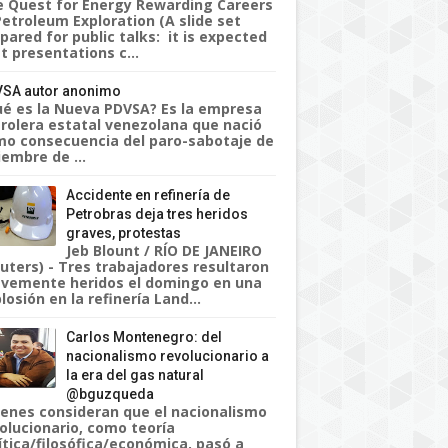
 Quest for Energy Rewarding Careers
Petroleum Exploration (A slide set
pared for public talks: it is expected
t presentations c...
SA autor anonimo
é es la Nueva PDVSA? Es la empresa
rolera estatal venezolana que nació
o consecuencia del paro-sabotaje de
iembre de ...
Accidente en refinería de
Petrobras deja tres heridos
graves, protestas
Jeb Blount / RÍO DE JANEIRO
uters) - Tres trabajadores resultaron
vemente heridos el domingo en una
losión en la refinería Land...
Carlos Montenegro: del
nacionalismo revolucionario a
la era del gas natural
@bguzqueda
enes consideran que el nacionalismo
olucionario, como teoría
ítica/filosófica/económica, pasó a