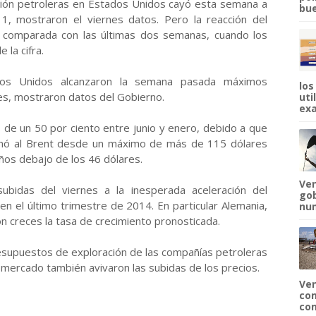
ción petroleras en Estados Unidos cayó esta semana a
bue
, mostraron el viernes datos. Pero la reacción del
 comparada con las últimas dos semanas, cuando los
 la cifra.
ados Unidos alcanzaron la semana pasada máximos
los
les, mostraron datos del Gobierno.
uti
exa
 de un 50 por ciento entre junio y enero, debido a que
ionó al Brent desde un máximo de más de 115 dólares
años debajo de los 46 dólares.
Ven
ubidas del viernes a la inesperada aceleración del
gob
n el último trimestre de 2014. En particular Alemania,
num
n creces la tasa de crecimiento pronosticada.
resupuestos de exploración de las compañías petroleras
mercado también avivaron las subidas de los precios.
Ven
com
com