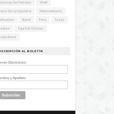
eservas De Petroleo
Shell
recio De La Gasolina
Hidrocarburos
efinacion
Barril
Perú
Texas
aduro
Faja Del Orinoco
rudo Brent
USCRIPCIÓN AL BOLETÍN
rreo Electrónico
mbre y Apellido: