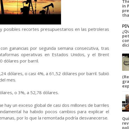
The
in 
pre
tha
PDV
y posibles recortes presupuestarios en las petroleras
¿Qu
pet
com
dic
es con ganancias por segunda semana consecutiva, tras
ataformas operativas en Estados Unidos, y el Brent
 dólares por barril.
,24 dólares, o casi 4%, a 61,52 dólares por barril. Subió
(Re
del mes.
gra
exp
lares, o 3%, a 52,78 dólares.
 hay un exceso global de casi dos millones de barriles
undamental ha habido pocos cambios para explicar el
semanas, por lo que la remontada podría desvanecerse.
Qui
rev
pol