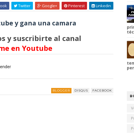
ook
Twitter
Google+
Pinterest
Linkedin
ube y gana una camara
pri
téc
s y suscribirte al canal
me en Youtube
tem
vender
per
BLOGGER
DISQUS
FACEBOOK
B
V
P
P