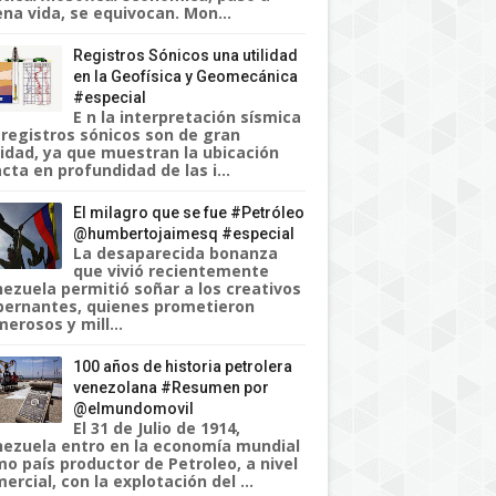
na vida, se equivocan. Mon...
Registros Sónicos una utilidad
en la Geofísica y Geomecánica
#especial
E n la interpretación sísmica
 registros sónicos son de gran
lidad, ya que muestran la ubicación
cta en profundidad de las i...
El milagro que se fue #Petróleo
@humbertojaimesq #especial
La desaparecida bonanza
que vivió recientemente
ezuela permitió soñar a los creativos
ernantes, quienes prometieron
erosos y mill...
100 años de historia petrolera
venezolana #Resumen por
@elmundomovil
El 31 de Julio de 1914,
ezuela entro en la economía mundial
o país productor de Petroleo, a nivel
ercial, con la explotación del ...