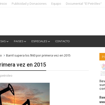
Inicio
Publicidad y Donaciones
Equipo
Documental "El Petróleo"
ESAS
PAISES
ESPECIALES
CONTACTO
eo
Barril supera los $60 por primera vez en 2015
P
primera vez en 2015
 petroleo
lle
sum
com
Rew
www