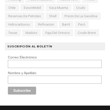
Chile
ExxonMobil
Vaca Muerta
Crudo
Reservas De Petroleo
Shell
Precio De La Gasolina
Hidrocarburos
Refinacion
Barril
Perú
Texas
Maduro
Faja Del Orinoco
Crudo Brent
SUSCRIPCIÓN AL BOLETÍN
Correo Electrónico
Nombre y Apellido: