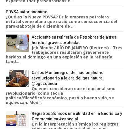
expected that presentations c...
PDVSA autor anonimo
¿Qué es la Nueva PDVSA? Es la empresa petrolera
estatal venezolana que nació como consecuencia del
paro-sabotaje de diciembre de ...
Accidente en refinería de Petrobras deja tres
heridos graves, protestas
Jeb Blount / RÍO DE JANEIRO (Reuters) - Tres
trabajadores resultaron gravemente
heridos el domingo en una explosión en la refinería
Land...
Carlos Montenegro: del nacionalismo
revolucionario a la era del gas natural
@bguzqueda
Quienes consideran que el nacionalismo
revolucionario, como teoría
política/filosófica/económica, pasó a buena vida, se
equivocan. Mon...
Registros Sónicos una utilidad en la Geofísica y
Geomecánica #especial
E n la interpretación sísmica los registros
sónicos son de gran utilidad, ya que