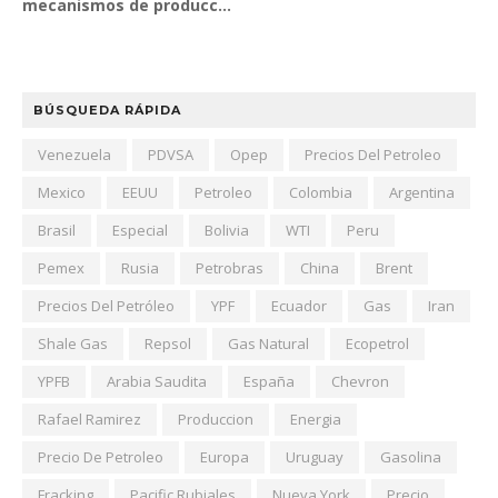
mecanismos de producc...
BÚSQUEDA RÁPIDA
Venezuela
PDVSA
Opep
Precios Del Petroleo
Mexico
EEUU
Petroleo
Colombia
Argentina
Brasil
Especial
Bolivia
WTI
Peru
Pemex
Rusia
Petrobras
China
Brent
Precios Del Petróleo
YPF
Ecuador
Gas
Iran
Shale Gas
Repsol
Gas Natural
Ecopetrol
YPFB
Arabia Saudita
España
Chevron
Rafael Ramirez
Produccion
Energia
Precio De Petroleo
Europa
Uruguay
Gasolina
Fracking
Pacific Rubiales
Nueva York
Precio