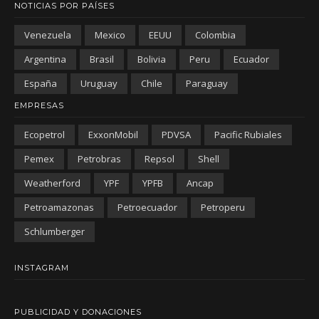
NOTICIAS POR PAÍSES
Venezuela
Mexico
EEUU
Colombia
Argentina
Brasil
Bolivia
Peru
Ecuador
España
Uruguay
Chile
Paraguay
EMPRESAS
Ecopetrol
ExxonMobil
PDVSA
Pacific Rubiales
Pemex
Petrobras
Repsol
Shell
Weatherford
YPF
YPFB
Ancap
Petroamazonas
Petroecuador
Petroperu
Schlumberger
INSTAGRAM
PUBLICIDAD Y DONACIONES