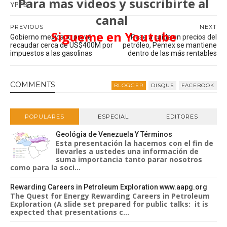
Para mas videos y suscribirte al
YPFB
canal
PREVIOUS
NEXT
Sigueme en Youtube
Gobierno mexicano prevé
Pese a caída en precios del
recaudar cerca de US$400M por
petróleo, Pemex se mantiene
impuestos a las gasolinas
dentro de las más rentables
COMMENT
S
BLOGGER
DISQUS
FACEBOOK
POPULARES
ESPECIAL
EDITORES
Geológia de Venezuela Y Términos
Esta presentación la hacemos con el fin de
llevarles a ustedes una información de
suma importancia tanto parar nosotros
como para la soci...
Rewarding Careers in Petroleum Exploration www.aapg.org
The Quest for Energy Rewarding Careers in Petroleum
Exploration (A slide set prepared for public talks: it is
expected that presentations c...