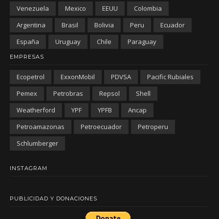
Venezuela
Mexico
EEUU
Colombia
Argentina
Brasil
Bolivia
Peru
Ecuador
España
Uruguay
Chile
Paraguay
EMPRESAS
Ecopetrol
ExxonMobil
PDVSA
Pacific Rubiales
Pemex
Petrobras
Repsol
Shell
Weatherford
YPF
YPFB
Ancap
Petroamazonas
Petroecuador
Petroperu
Schlumberger
INSTAGRAM
PUBLICIDAD Y DONACIONES