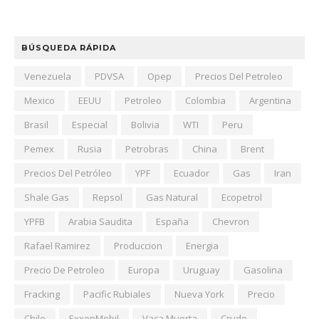
BÚSQUEDA RÁPIDA
Venezuela
PDVSA
Opep
Precios Del Petroleo
Mexico
EEUU
Petroleo
Colombia
Argentina
Brasil
Especial
Bolivia
WTI
Peru
Pemex
Rusia
Petrobras
China
Brent
Precios Del Petróleo
YPF
Ecuador
Gas
Iran
Shale Gas
Repsol
Gas Natural
Ecopetrol
YPFB
Arabia Saudita
España
Chevron
Rafael Ramirez
Produccion
Energia
Precio De Petroleo
Europa
Uruguay
Gasolina
Fracking
Pacific Rubiales
Nueva York
Precio
Chile
ExxonMobil
Vaca Muerta
Crudo