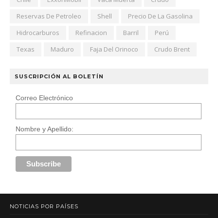
Reservas De Petroleo
Shell
Precio De La Gasolina
Hidrocarburos
Refinacion
Barril
Perú
Texas
Maduro
Faja Del Orinoco
Crudo Brent
SUSCRIPCIÓN AL BOLETÍN
Correo Electrónico
Nombre y Apellido:
NOTICIAS POR PAÍSES