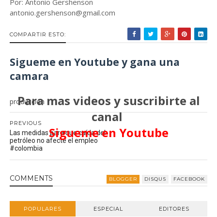
Por: Antonio Gershenson
antonio.gershenson@gmail.com
COMPARTIR ESTO:
Sigueme en Youtube y gana una
camara
Para mas videos y suscribirte al
produccion
canal
PREVIOUS
Sigueme en Youtube
Las medidas para que caída del
petróleo no afecte el empleo
#colombia
COMMENT
S
BLOGGER
DISQUS
FACEBOOK
POPULARES
ESPECIAL
EDITORES