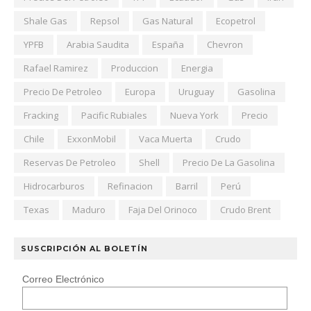
Shale Gas
Repsol
Gas Natural
Ecopetrol
YPFB
Arabia Saudita
España
Chevron
Rafael Ramirez
Produccion
Energia
Precio De Petroleo
Europa
Uruguay
Gasolina
Fracking
Pacific Rubiales
Nueva York
Precio
Chile
ExxonMobil
Vaca Muerta
Crudo
Reservas De Petroleo
Shell
Precio De La Gasolina
Hidrocarburos
Refinacion
Barril
Perú
Texas
Maduro
Faja Del Orinoco
Crudo Brent
SUSCRIPCIÓN AL BOLETÍN
Correo Electrónico