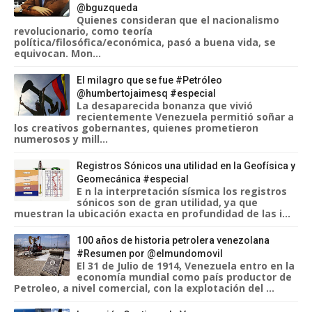
@bguzqueda
Quienes consideran que el nacionalismo
revolucionario, como teoría
política/filosófica/económica, pasó a buena vida, se
equivocan. Mon...
El milagro que se fue #Petróleo
@humbertojaimesq #especial
La desaparecida bonanza que vivió
recientemente Venezuela permitió soñar a
los creativos gobernantes, quienes prometieron
numerosos y mill...
Registros Sónicos una utilidad en la Geofísica y
Geomecánica #especial
E n la interpretación sísmica los registros
sónicos son de gran utilidad, ya que
muestran la ubicación exacta en profundidad de las i...
100 años de historia petrolera venezolana
#Resumen por @elmundomovil
El 31 de Julio de 1914, Venezuela entro en la
economía mundial como país productor de
Petroleo, a nivel comercial, con la explotación del ...