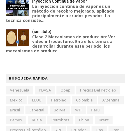
Inyección Continua de Vapor
La inyección continua de vapor es un
método de recobro mejorado, aplicado
principalmente a crudos pesados. La
técnica consiste...
(sin título)
Clase 2 Mecanismos de producción: Ver
video introductorio. Entre los temas a
desarrollar durante este periodo, los
mecanismos de producc...
BÚSQUEDA RÁPIDA
Venezuela
PDVSA
Opep
Precios Del Petroleo
Mexico
EEUU
Petroleo
Colombia
Argentina
Brasil
Especial
Bolivia
WTI
Peru
Pemex
Rusia
Petrobras
China
Brent
Precios Del Petróleo
YPF
Ecuador
Gas
Iran