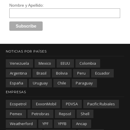
Nombre y Apellido:
NOTICIAS POR PAÍSES
Venezuela
Mexico
EEUU
Colombia
Argentina
Brasil
Bolivia
Peru
Ecuador
España
Uruguay
Chile
Paraguay
EMPRESAS
Ecopetrol
ExxonMobil
PDVSA
Pacific Rubiales
Pemex
Petrobras
Repsol
Shell
Weatherford
YPF
YPFB
Ancap