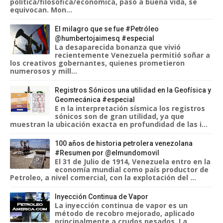
política/filosófica/económica, pasó a buena vida, se
equivocan. Mon...
El milagro que se fue #Petróleo
@humbertojaimesq #especial
La desaparecida bonanza que vivió
recientemente Venezuela permitió soñar a
los creativos gobernantes, quienes prometieron
numerosos y mill...
Registros Sónicos una utilidad en la Geofísica y
Geomecánica #especial
E n la interpretación sísmica los registros
sónicos son de gran utilidad, ya que
muestran la ubicación exacta en profundidad de las i...
100 años de historia petrolera venezolana
#Resumen por @elmundomovil
El 31 de Julio de 1914, Venezuela entro en la
economía mundial como país productor de
Petroleo, a nivel comercial, con la explotación del ...
Inyección Continua de Vapor
La inyección continua de vapor es un
método de recobro mejorado, aplicado
principalmente a crudos pesados. La