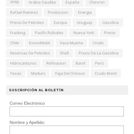
YPFB
Arabia Saudita
España
Chevron
Rafael Ramirez
Produccion
Energia
Precio De Petroleo
Europa
Uruguay
Gasolina
Fracking
Pacific Rubiales
Nueva York
Precio
Chile
ExxonMobil
Vaca Muerta
Crudo
Reservas De Petroleo
Shell
Precio De La Gasolina
Hidrocarburos
Refinacion
Barril
Perú
Texas
Maduro
Faja Del Orinoco
Crudo Brent
SUSCRIPCIÓN AL BOLETÍN
Correo Electrónico
Nombre y Apellido: