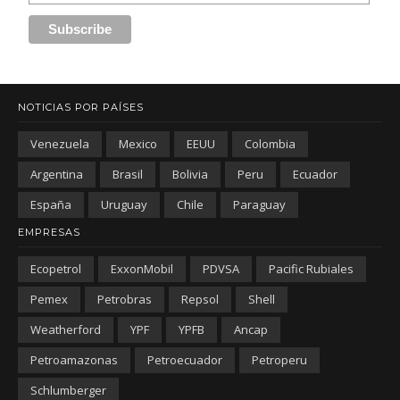
NOTICIAS POR PAÍSES
Venezuela
Mexico
EEUU
Colombia
Argentina
Brasil
Bolivia
Peru
Ecuador
España
Uruguay
Chile
Paraguay
EMPRESAS
Ecopetrol
ExxonMobil
PDVSA
Pacific Rubiales
Pemex
Petrobras
Repsol
Shell
Weatherford
YPF
YPFB
Ancap
Petroamazonas
Petroecuador
Petroperu
Schlumberger