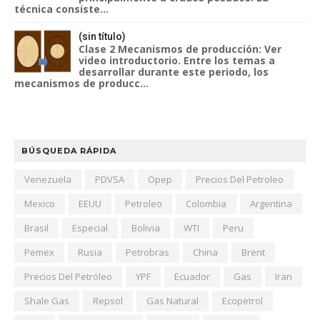
técnica consiste...
(sin título)
Clase 2 Mecanismos de producción: Ver
video introductorio. Entre los temas a
desarrollar durante este periodo, los
mecanismos de producc...
BÚSQUEDA RÁPIDA
Venezuela
PDVSA
Opep
Precios Del Petroleo
Mexico
EEUU
Petroleo
Colombia
Argentina
Brasil
Especial
Bolivia
WTI
Peru
Pemex
Rusia
Petrobras
China
Brent
Precios Del Petróleo
YPF
Ecuador
Gas
Iran
Shale Gas
Repsol
Gas Natural
Ecopetrol