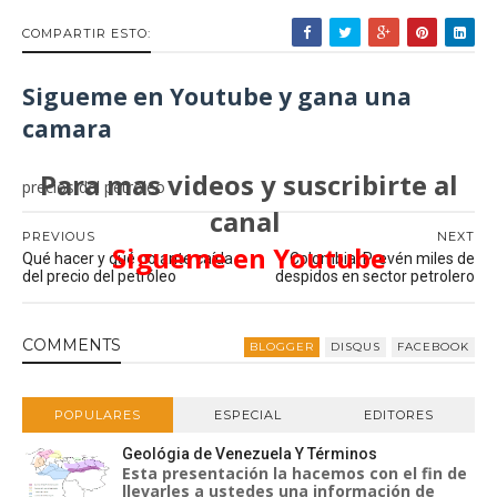
COMPARTIR ESTO:
Sigueme en Youtube y gana una
camara
Para mas videos y suscribirte al
precios del petroleo
canal
PREVIOUS
NEXT
Sigueme en Youtube
Qué hacer y qué no ante caída
Colombia: Prevén miles de
del precio del petróleo
despidos en sector petrolero
COMMENT
S
BLOGGER
DISQUS
FACEBOOK
POPULARES
ESPECIAL
EDITORES
Geológia de Venezuela Y Términos
Esta presentación la hacemos con el fin de
llevarles a ustedes una información de