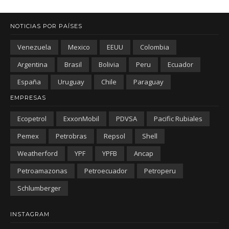
NOTICIAS POR PAÍSES
Venezuela
Mexico
EEUU
Colombia
Argentina
Brasil
Bolivia
Peru
Ecuador
España
Uruguay
Chile
Paraguay
EMPRESAS
Ecopetrol
ExxonMobil
PDVSA
Pacific Rubiales
Pemex
Petrobras
Repsol
Shell
Weatherford
YPF
YPFB
Ancap
Petroamazonas
Petroecuador
Petroperu
Schlumberger
INSTAGRAM