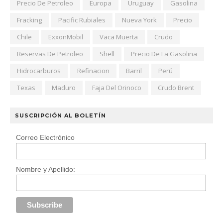
Precio De Petroleo
Europa
Uruguay
Gasolina
Fracking
Pacific Rubiales
Nueva York
Precio
Chile
ExxonMobil
Vaca Muerta
Crudo
Reservas De Petroleo
Shell
Precio De La Gasolina
Hidrocarburos
Refinacion
Barril
Perú
Texas
Maduro
Faja Del Orinoco
Crudo Brent
SUSCRIPCIÓN AL BOLETÍN
Correo Electrónico
Nombre y Apellido: