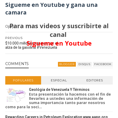
Sigueme en Youtube y gana una
camara
Para mas videos y suscribirte al
Opep
canal
PREVIOUS
Sigueme en Youtube
$10.000 millones esperan por el
alza de la gasolina #Venezuela
COMMENT
S
BLOGGER
DISQUS
FACEBOOK
POPULARES
ESPECIAL
EDITORES
Geológia de Venezuela Y Términos
Esta presentación la hacemos con el fin de
llevarles a ustedes una información de
suma importancia tanto parar nosotros
como para la soci...
Rewarding Careers in Petroleum Exploration www.aapg.org