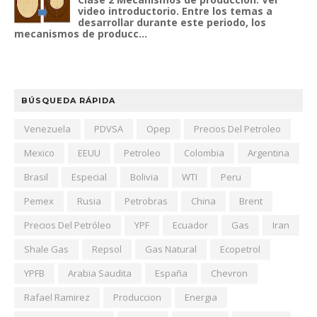
video introductorio. Entre los temas a
desarrollar durante este periodo, los
mecanismos de producc...
BÚSQUEDA RÁPIDA
Venezuela
PDVSA
Opep
Precios Del Petroleo
Mexico
EEUU
Petroleo
Colombia
Argentina
Brasil
Especial
Bolivia
WTI
Peru
Pemex
Rusia
Petrobras
China
Brent
Precios Del Petróleo
YPF
Ecuador
Gas
Iran
Shale Gas
Repsol
Gas Natural
Ecopetrol
YPFB
Arabia Saudita
España
Chevron
Rafael Ramirez
Produccion
Energia