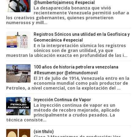
@humbertojaimesq #especial
La desaparecida bonanza que vivió
recientemente Venezuela permitió soñar a
los creativos gobernantes, quienes prometieron
numerosos y mill...
Registros Sónicos una utilidad en la Geofísica y
Geomecánica #especial
E n la interpretación sísmica los registros
sónicos son de gran utilidad, ya que
muestran la ubicación exacta en profundidad de las i...
100 años de historia petrolera venezolana
#Resumen por @elmundomovil
El 31 de Julio de 1914, Venezuela entro en la
economía mundial como país productor de
Petroleo, a nivel comercial, con la explotación del ...
Inyección Continua de Vapor
La inyección continua de vapor es un
método de recobro mejorado, aplicado
principalmente a crudos pesados. La
técnica consiste...
(sin título)
Clase 2 Mecanismos de producción: Ver