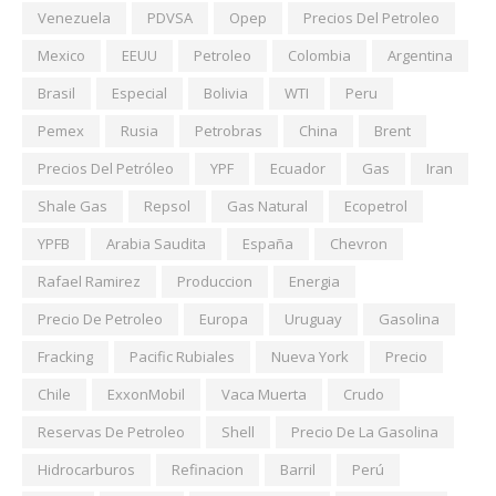
Venezuela
PDVSA
Opep
Precios Del Petroleo
Mexico
EEUU
Petroleo
Colombia
Argentina
Brasil
Especial
Bolivia
WTI
Peru
Pemex
Rusia
Petrobras
China
Brent
Precios Del Petróleo
YPF
Ecuador
Gas
Iran
Shale Gas
Repsol
Gas Natural
Ecopetrol
YPFB
Arabia Saudita
España
Chevron
Rafael Ramirez
Produccion
Energia
Precio De Petroleo
Europa
Uruguay
Gasolina
Fracking
Pacific Rubiales
Nueva York
Precio
Chile
ExxonMobil
Vaca Muerta
Crudo
Reservas De Petroleo
Shell
Precio De La Gasolina
Hidrocarburos
Refinacion
Barril
Perú