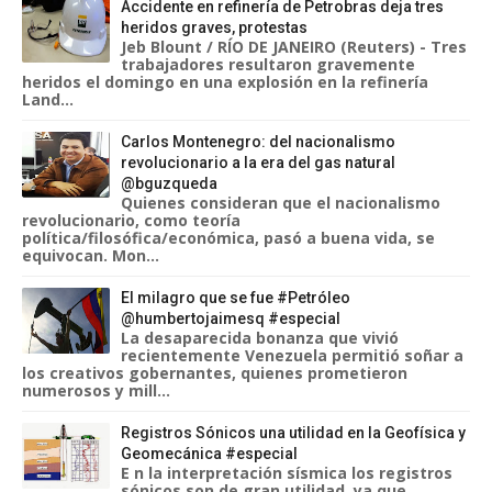
Accidente en refinería de Petrobras deja tres
heridos graves, protestas
Jeb Blount / RÍO DE JANEIRO (Reuters) - Tres
trabajadores resultaron gravemente
heridos el domingo en una explosión en la refinería
Land...
Carlos Montenegro: del nacionalismo
revolucionario a la era del gas natural
@bguzqueda
Quienes consideran que el nacionalismo
revolucionario, como teoría
política/filosófica/económica, pasó a buena vida, se
equivocan. Mon...
El milagro que se fue #Petróleo
@humbertojaimesq #especial
La desaparecida bonanza que vivió
recientemente Venezuela permitió soñar a
los creativos gobernantes, quienes prometieron
numerosos y mill...
Registros Sónicos una utilidad en la Geofísica y
Geomecánica #especial
E n la interpretación sísmica los registros
sónicos son de gran utilidad, ya que