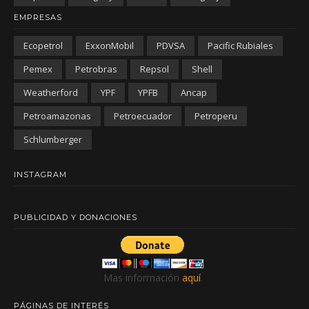
EMPRESAS
Ecopetrol
ExxonMobil
PDVSA
Pacific Rubiales
Pemex
Petrobras
Repsol
Shell
Weatherford
YPF
YPFB
Ancap
Petroamazonas
Petroecuador
Petroperu
Schlumberger
INSTAGRAM
PUBLICIDAD Y DONACIONES
Mas información
aquí
.
PÁGINAS DE INTERÉS