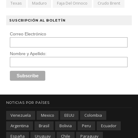
Texas
Maduro
Faja Del Orinoco
Crudo Brent
SUSCRIPCIÓN AL BOLETÍN
Correo Electrónico
Nombre y Apellido:
NOTICIAS POR PAÍSES
Venezuela
Mexico
EEUU
Colombia
Argentina
Brasil
Bolivia
Peru
Ecuador
España
Uruguay
Chile
Paraguay