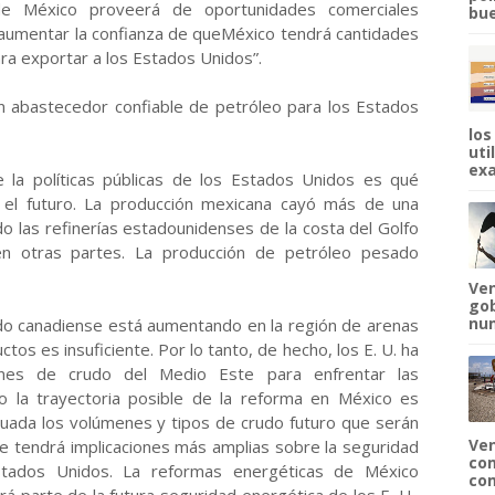
de México proveerá de oportunidades comerciales
bue
aumentar la confianza de queMéxico tendrá cantidades
ara exportar a los Estados Unidos”.
 abastecedor confiable de petróleo para los Estados
los
uti
exa
 la políticas públicas de los Estados Unidos es qué
el futuro. La producción mexicana cayó más de una
do las refinerías estadounidenses de la costa del Golfo
en otras partes. La producción de petróleo pesado
Ven
gob
num
do canadiense está aumentando en la región de arenas
ctos es insuficiente. Por lo tanto, de hecho, los E. U. ha
ones de crudo del Medio Este para enfrentar las
 la trayectoria posible de la reforma en México es
uada los volúmenes y tipos de crudo futuro que serán
Ven
e tendrá implicaciones más amplias sobre la seguridad
com
stados Unidos. La reformas energéticas de México
com