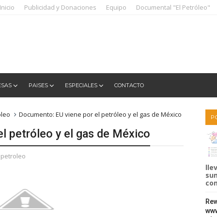
Inicio
Publicidad y Donaciones
Equipo
Documental "El Petróleo"
ESAS
PAISES
ESPECIALES
CONTACTO
oleo
Documento: EU viene por el petróleo y el gas de México
P
l petróleo y el gas de México
petroleo
lle
sum
com
Rew
www