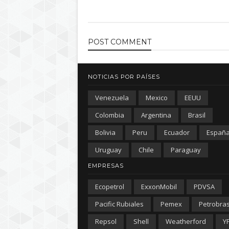
POST
COMMENT
NOTICIAS POR PAÍSES
Venezuela
Mexico
EEUU
Colombia
Argentina
Brasil
Bolivia
Peru
Ecuador
Españ
Uruguay
Chile
Paraguay
EMPRESAS
Ecopetrol
ExxonMobil
PDVSA
Pacific Rubiales
Pemex
Petrobra
Repsol
Shell
Weatherford
Y