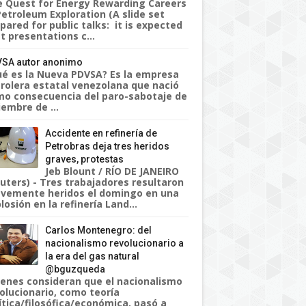
 Quest for Energy Rewarding Careers
Petroleum Exploration (A slide set
pared for public talks: it is expected
t presentations c...
SA autor anonimo
é es la Nueva PDVSA? Es la empresa
rolera estatal venezolana que nació
o consecuencia del paro-sabotaje de
iembre de ...
Accidente en refinería de
Petrobras deja tres heridos
graves, protestas
Jeb Blount / RÍO DE JANEIRO
uters) - Tres trabajadores resultaron
vemente heridos el domingo en una
losión en la refinería Land...
Carlos Montenegro: del
nacionalismo revolucionario a
la era del gas natural
@bguzqueda
enes consideran que el nacionalismo
olucionario, como teoría
ítica/filosófica/económica, pasó a