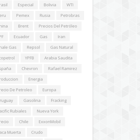
rasil
Especial
Bolivia
WTI
eru
Pemex
Rusia
Petrobras
hina
Brent
Precios Del Petróleo
PF
Ecuador
Gas
Iran
hale Gas
Repsol
Gas Natural
copetrol
YPFB
Arabia Saudita
spaña
Chevron
Rafael Ramirez
roduccion
Energia
recio De Petroleo
Europa
ruguay
Gasolina
Fracking
acific Rubiales
Nueva York
recio
Chile
ExxonMobil
aca Muerta
Crudo