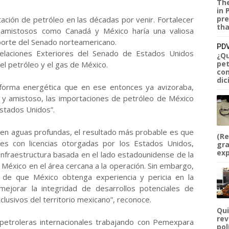
The
in 
pre
ación de petróleo en las décadas por venir. Fortalecer
tha
y amistosos como Canadá y México haría una valiosa
reporte del Senado norteamericano.
PDV
elaciones Exteriores del Senado de Estados Unidos
¿Qu
pet
 el petróleo y el gas de México.
com
dic
eforma energética que en ese entonces ya avizoraba,
o y amistoso, las importaciones de petróleo de México
Estados Unidos”.
 en aguas profundas, el resultado más probable es que
(Re
les con licencias otorgadas por los Estados Unidos,
gra
exp
la infraestructura basada en el lado estadounidense de la
México en el área cercana a la operación. Sin embargo,
 de que México obtenga experiencia y pericia en la
ejorar la integridad de desarrollos potenciales de
usivos del territorio mexicano”, reconoce.
Qui
rev
petroleras internacionales trabajando con Pemexpara
pol