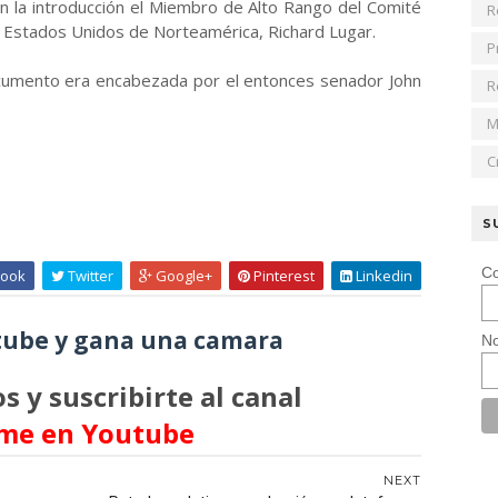
 en la introducción el Miembro de Alto Rango del Comité
R
 Estados Unidos de Norteamérica, Richard Lugar.
P
ocumento era encabezada por el entonces senador John
R
M
C
S
Co
ook
Twitter
Google+
Pinterest
Linkedin
ube y gana una camara
No
s y suscribirte al canal
me en Youtube
NEXT