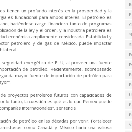
B
s tienen un profundo interés en la prosperidad y la
P
ergía es fundacional para ambos interés. El petróleo es
icano, haciéndose cargo financiero tanto de programas
C
icación de la ley y el orden, y la industria petrolera es
Y
idad económica ampliamente considerada. Estabilidad y
sector petrolero y de gas de México, puede impactar
S
ilateral.
E
 seguridad energética de E. U, al proveer una fuente
E
importación de petróleo. Recientemente, sobrepasado
P
 segunda mayor fuente de importación de petróleo para
ayor“.
P
o de proyectos petroleros futuros con capacidades de
U
r lo tanto, la cuestión es qué es lo que Pemex puede
P
compañías internacionales”, sentencia.
P
ación de petróleo en las décadas por venir. Fortalecer
V
y amistosos como Canadá y México haría una valiosa