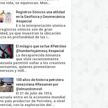
na vida, se equivocan. Mon...
Registros Sónicos una utilidad
en la Geofísica y Geomecánica
#especial
E n la interpretación sísmica
 registros sónicos son de gran
lidad, ya que muestran la ubicación
cta en profundidad de las i...
El milagro que se fue #Petróleo
@humbertojaimesq #especial
La desaparecida bonanza
que vivió recientemente
ezuela permitió soñar a los creativos
ernantes, quienes prometieron
erosos y mill...
100 años de historia petrolera
venezolana #Resumen por
@elmundomovil
El 31 de Julio de 1914,
ezuela entro en la economía mundial
o país productor de Petroleo, a nivel
ercial, con la explotación del ...