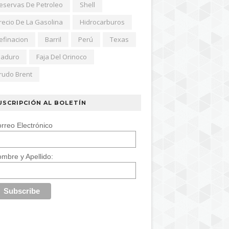
eservas De Petroleo
Shell
recio De La Gasolina
Hidrocarburos
efinacion
Barril
Perú
Texas
aduro
Faja Del Orinoco
rudo Brent
USCRIPCIÓN AL BOLETÍN
rreo Electrónico
mbre y Apellido: