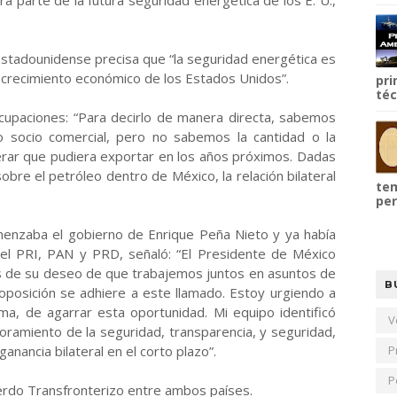
 parte de la futura seguridad energética de los E. U.,
stadounidense precisa que “la seguridad energética es
r y crecimiento económico de los Estados Unidos”.
pri
téc
cupaciones: “Para decirlo de manera directa, sabemos
socio comercial, pero no sabemos la cantidad o la
rar que pudiera exportar en los años próximos. Dadas
sobre el petróleo dentro de México, la relación bilateral
tem
per
nzaba el gobierno de Enrique Peña Nieto y ya había
el PRI, PAN y PRD, señaló: “El Presidente de México
s de su deseo de que trabajemos juntos en asuntos de
B
 oposición se adhiere a este llamado. Estoy urgiendo a
ma, de agarrar esta oportunidad. Mi equipo identificó
V
joramiento de la seguridad, transparencia, y seguridad,
nancia bilateral en el corto plazo”.
P
P
erdo Transfronterizo entre ambos países.