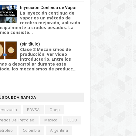
Inyección Continua de Vapor
La inyección continua de
vapor es un método de
recobro mejorado, aplicado
ncipalmente a crudos pesados. La
nica consiste...
(sin título)
Clase 2 Mecanismos de
producción: Ver video
introductorio. Entre los
as a desarrollar durante este
iodo, los mecanismos de producc...
ÚSQUEDA RÁPIDA
enezuela
PDVSA
Opep
recios Del Petroleo
Mexico
EEUU
etroleo
Colombia
Argentina