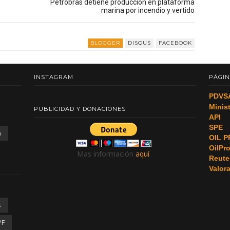
Petrobras detiene producción en plataforma
marina por incendio y vertido
BLOGGER
DISQUS
FACEBOOK
INSTAGRAM
PÁGIN
PDVS
Minis
PUBLICIDAD Y DONACIONES
API
SPE
a
OIL P
OilPr
Mas información
aquí
.
Reute
Valor
s
PF