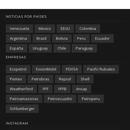
NOTICIAS POR PAÍSES
Venezuela
Mexico
EEUU
Colombia
Argentina
Brasil
Bolivia
Peru
Ecuador
España
Uruguay
Chile
Paraguay
EMPRESAS
Ecopetrol
ExxonMobil
PDVSA
Pacific Rubiales
Pemex
Petrobras
Repsol
Shell
Weatherford
YPF
YPFB
Ancap
Petroamazonas
Petroecuador
Petroperu
Schlumberger
INSTAGRAM