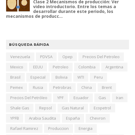
Clase 2 Mecanismos de producción: Ver
video introductorio. Entre los temas a
desarrollar durante este periodo, los
mecanismos de producc...
BÚSQUEDA RÁPIDA
Venezuela
PDVSA
Opep
Precios Del Petroleo
Mexico
EEUU
Petroleo
Colombia
Argentina
Brasil
Especial
Bolivia
WTI
Peru
Pemex
Rusia
Petrobras
China
Brent
Precios Del Petróleo
YPF
Ecuador
Gas
Iran
Shale Gas
Repsol
Gas Natural
Ecopetrol
YPFB
Arabia Saudita
España
Chevron
Rafael Ramirez
Produccion
Energia