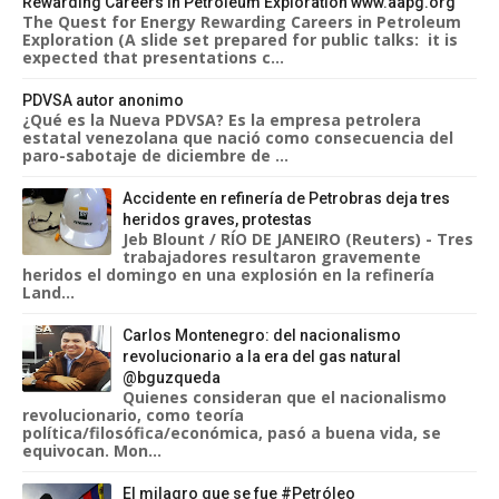
Rewarding Careers in Petroleum Exploration www.aapg.org
The Quest for Energy Rewarding Careers in Petroleum
Exploration (A slide set prepared for public talks: it is
expected that presentations c...
PDVSA autor anonimo
¿Qué es la Nueva PDVSA? Es la empresa petrolera
estatal venezolana que nació como consecuencia del
paro-sabotaje de diciembre de ...
Accidente en refinería de Petrobras deja tres
heridos graves, protestas
Jeb Blount / RÍO DE JANEIRO (Reuters) - Tres
trabajadores resultaron gravemente
heridos el domingo en una explosión en la refinería
Land...
Carlos Montenegro: del nacionalismo
revolucionario a la era del gas natural
@bguzqueda
Quienes consideran que el nacionalismo
revolucionario, como teoría
política/filosófica/económica, pasó a buena vida, se
equivocan. Mon...
El milagro que se fue #Petróleo