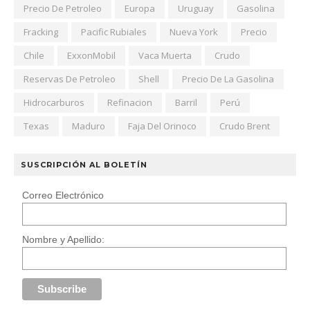
Precio De Petroleo
Europa
Uruguay
Gasolina
Fracking
Pacific Rubiales
Nueva York
Precio
Chile
ExxonMobil
Vaca Muerta
Crudo
Reservas De Petroleo
Shell
Precio De La Gasolina
Hidrocarburos
Refinacion
Barril
Perú
Texas
Maduro
Faja Del Orinoco
Crudo Brent
SUSCRIPCIÓN AL BOLETÍN
Correo Electrónico
Nombre y Apellido: