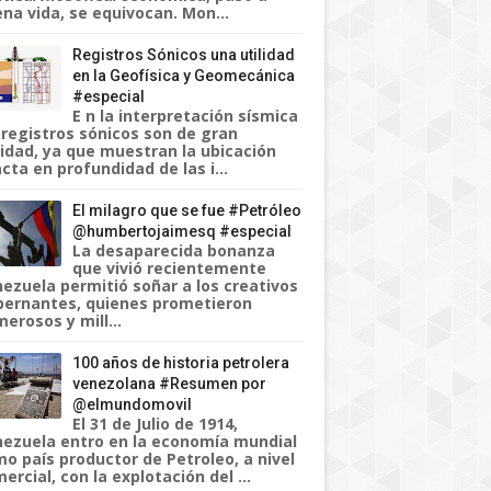
na vida, se equivocan. Mon...
Registros Sónicos una utilidad
en la Geofísica y Geomecánica
#especial
E n la interpretación sísmica
 registros sónicos son de gran
lidad, ya que muestran la ubicación
cta en profundidad de las i...
El milagro que se fue #Petróleo
@humbertojaimesq #especial
La desaparecida bonanza
que vivió recientemente
ezuela permitió soñar a los creativos
ernantes, quienes prometieron
erosos y mill...
100 años de historia petrolera
venezolana #Resumen por
@elmundomovil
El 31 de Julio de 1914,
ezuela entro en la economía mundial
o país productor de Petroleo, a nivel
ercial, con la explotación del ...