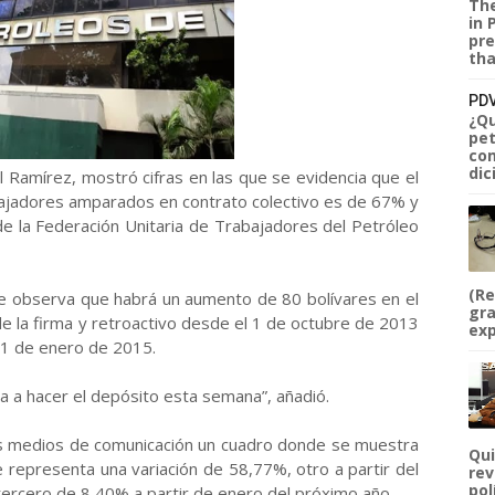
The
in 
pre
tha
PDV
¿Qu
pet
com
dic
l Ramírez, mostró cifras en las que se evidencia que el
abajadores amparados en contrato colectivo es de 67% y
e la Federación Unitaria de Trabajadores del Petróleo
(Re
e observa que habrá un aumento de 80 bolívares en el
gra
de la firma y retroactivo desde el 1 de octubre de 2013
exp
l 1 de enero de 2015.
 va a hacer el depósito esta semana”, añadió.
los medios de comunicación un cuadro donde se muestra
Qui
 representa una variación de 58,77%, otro a partir del
rev
pol
ercero de 8,40% a partir de enero del próximo año.