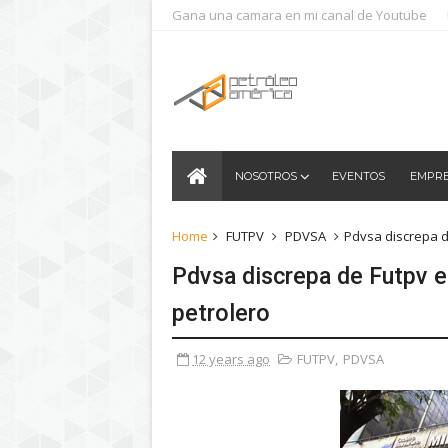
Gana una camara en mi canal de Youtube
NOSOTROS
EVENTOS
EMPR
Home
FUTPV
PDVSA
Pdvsa discrepa de
Pdvsa discrepa de Futpv en
petrolero
12 years ago
FUTPV
,
PDVSA