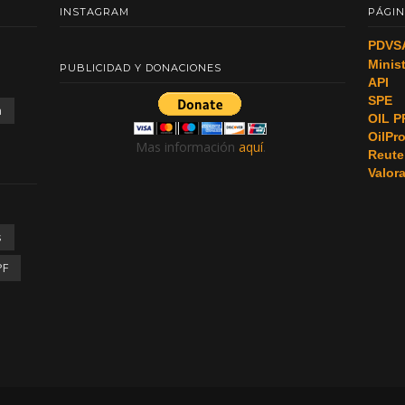
INSTAGRAM
PÁGIN
PDVS
Minis
PUBLICIDAD Y DONACIONES
API
SPE
a
OIL P
OilPr
Mas información
aquí
.
Reute
Valor
s
PF