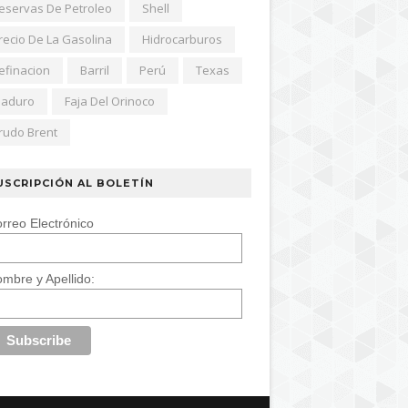
eservas De Petroleo
Shell
recio De La Gasolina
Hidrocarburos
efinacion
Barril
Perú
Texas
aduro
Faja Del Orinoco
rudo Brent
USCRIPCIÓN AL BOLETÍN
rreo Electrónico
mbre y Apellido: