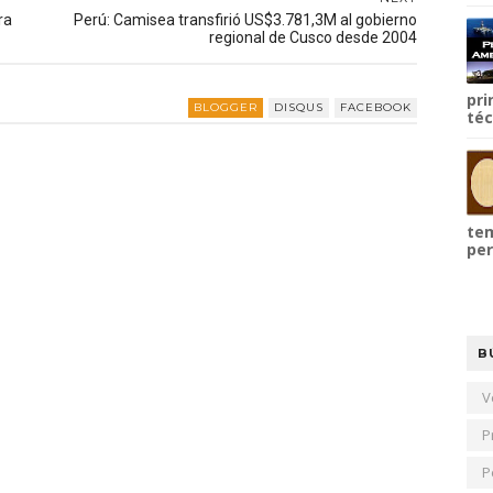
ra
Perú: Camisea transfirió US$3.781,3M al gobierno
regional de Cusco desde 2004
pri
BLOGGER
DISQUS
FACEBOOK
téc
tem
per
B
V
P
P