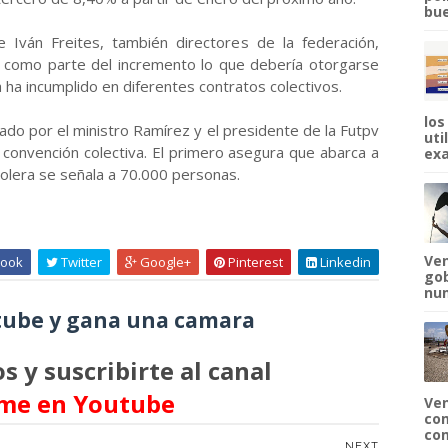
bue
 e Iván Freites, también directores de la federación,
 como parte del incremento lo que debería otorgarse
a incumplido en diferentes contratos colectivos.
los
lado por el ministro Ramírez y el presidente de la Futpv
uti
a convención colectiva. El primero asegura que abarca a
exa
olera se señala a 70.000 personas.
Ven
ook
Twitter
Google+
Pinterest
Linkedin
gob
num
ube y gana una camara
s y suscribirte al canal
me en Youtube
Ven
com
com
NEXT