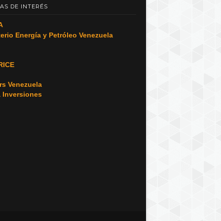
AS DE INTERÉS
A
terio Energía y Petróleo Venezuela
RICE
o
rs Venezuela
a Inversiones