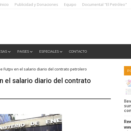
Inicio
Publicidad y Donaciones
Equipo
Documental "El Petróleo"
ESAS
PAISES
ESPECIALES
CONTACTO
 Futpv en el salario diario del contrato petrolero
P
 el salario diario del contrato
lle
sum
com
Rew
www