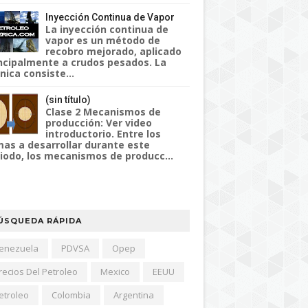
Inyección Continua de Vapor
La inyección continua de
vapor es un método de
recobro mejorado, aplicado
ncipalmente a crudos pesados. La
nica consiste...
(sin título)
Clase 2 Mecanismos de
producción: Ver video
introductorio. Entre los
as a desarrollar durante este
iodo, los mecanismos de producc...
ÚSQUEDA RÁPIDA
enezuela
PDVSA
Opep
recios Del Petroleo
Mexico
EEUU
etroleo
Colombia
Argentina