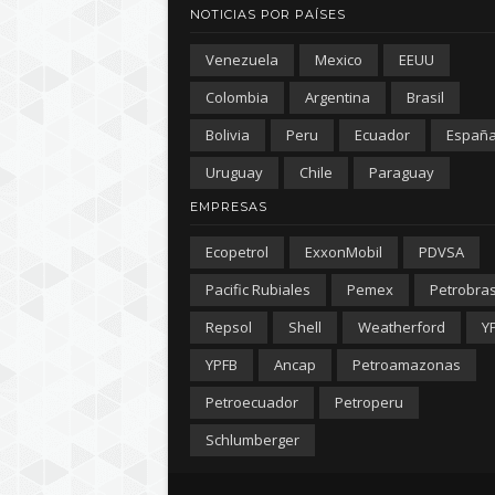
NOTICIAS POR PAÍSES
Venezuela
Mexico
EEUU
Colombia
Argentina
Brasil
Bolivia
Peru
Ecuador
Españ
Uruguay
Chile
Paraguay
EMPRESAS
Ecopetrol
ExxonMobil
PDVSA
Pacific Rubiales
Pemex
Petrobra
Repsol
Shell
Weatherford
Y
YPFB
Ancap
Petroamazonas
Petroecuador
Petroperu
Schlumberger