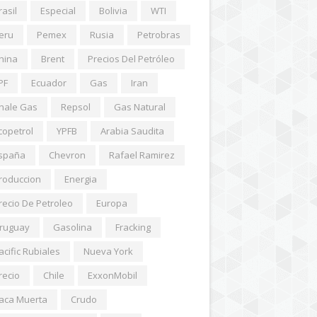
rasil
Especial
Bolivia
WTI
eru
Pemex
Rusia
Petrobras
hina
Brent
Precios Del Petróleo
PF
Ecuador
Gas
Iran
hale Gas
Repsol
Gas Natural
copetrol
YPFB
Arabia Saudita
spaña
Chevron
Rafael Ramirez
roduccion
Energia
recio De Petroleo
Europa
ruguay
Gasolina
Fracking
acific Rubiales
Nueva York
recio
Chile
ExxonMobil
aca Muerta
Crudo