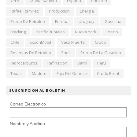
YPFB
Arabia Saudita
España
Chevron
Rafael Ramirez
Produccion
Energia
Precio De Petroleo
Europa
Uruguay
Gasolina
Fracking
Pacific Rubiales
Nueva York
Precio
Chile
ExxonMobil
Vaca Muerta
Crudo
Reservas De Petroleo
Shell
Precio De La Gasolina
Hidrocarburos
Refinacion
Barril
Perú
Texas
Maduro
Faja Del Orinoco
Crudo Brent
SUSCRIPCIÓN AL BOLETÍN
Correo Electrónico
Nombre y Apellido: