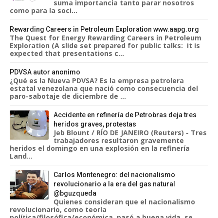
suma importancia tanto parar nosotros
como para la soci...
Rewarding Careers in Petroleum Exploration www.aapg.org
The Quest for Energy Rewarding Careers in Petroleum
Exploration (A slide set prepared for public talks: it is
expected that presentations c...
PDVSA autor anonimo
¿Qué es la Nueva PDVSA? Es la empresa petrolera
estatal venezolana que nació como consecuencia del
paro-sabotaje de diciembre de ...
Accidente en refinería de Petrobras deja tres
heridos graves, protestas
Jeb Blount / RÍO DE JANEIRO (Reuters) - Tres
trabajadores resultaron gravemente
heridos el domingo en una explosión en la refinería
Land...
Carlos Montenegro: del nacionalismo
revolucionario a la era del gas natural
@bguzqueda
Quienes consideran que el nacionalismo
revolucionario, como teoría
política/filosófica/económica, pasó a buena vida, se