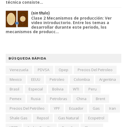
técnica consiste...
(sin título)
Clase 2 Mecanismos de producción: Ver
video introductorio. Entre los temas a
desarrollar durante este periodo, los
mecanismos de producc...
BÚSQUEDA RÁPIDA
Venezuela
PDVSA
Opep
Precios Del Petroleo
Mexico
EEUU
Petroleo
Colombia
Argentina
Brasil
Especial
Bolivia
WTI
Peru
Pemex
Rusia
Petrobras
China
Brent
Precios Del Petróleo
YPF
Ecuador
Gas
Iran
Shale Gas
Repsol
Gas Natural
Ecopetrol