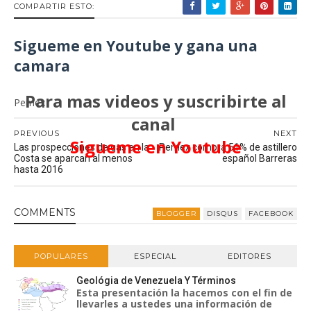
COMPARTIR ESTO:
Sigueme en Youtube y gana una
camara
Para mas videos y suscribirte al
Pemex
canal
PREVIOUS
NEXT
Sigueme en Youtube
Las prospecciones de gas en la
Pemex compra 51% de astillero
Costa se aparcan al menos
español Barreras
hasta 2016
COMMENT
S
BLOGGER
DISQUS
FACEBOOK
POPULARES
ESPECIAL
EDITORES
Geológia de Venezuela Y Términos
Esta presentación la hacemos con el fin de
llevarles a ustedes una información de