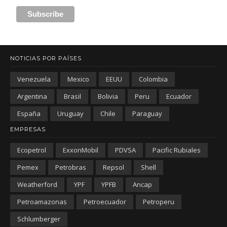
NOTICIAS POR PAÍSES
Venezuela
Mexico
EEUU
Colombia
Argentina
Brasil
Bolivia
Peru
Ecuador
España
Uruguay
Chile
Paraguay
EMPRESAS
Ecopetrol
ExxonMobil
PDVSA
Pacific Rubiales
Pemex
Petrobras
Repsol
Shell
Weatherford
YPF
YPFB
Ancap
Petroamazonas
Petroecuador
Petroperu
Schlumberger