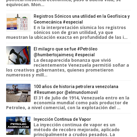
equivocan. Mon...
Registros Sónicos una utilidad en la Geofísica y
Geomecánica #especial
E n la interpretación sísmica los registros
sónicos son de gran utilidad, ya que
muestran la ubicación exacta en profundidad de las i...
El milagro que se fue #Petróleo
@humbertojaimesq #especial
La desaparecida bonanza que vivió
recientemente Venezuela permitió soñar a
los creativos gobernantes, quienes prometieron
numerosos y mill...
100 años de historia petrolera venezolana
#Resumen por @elmundomovil
El 31 de Julio de 1914, Venezuela entro en la
economía mundial como país productor de
Petroleo, a nivel comercial, con la explotación del ...
Inyección Continua de Vapor
La inyección continua de vapor es un
método de recobro mejorado, aplicado
principalmente a crudos pesados. La